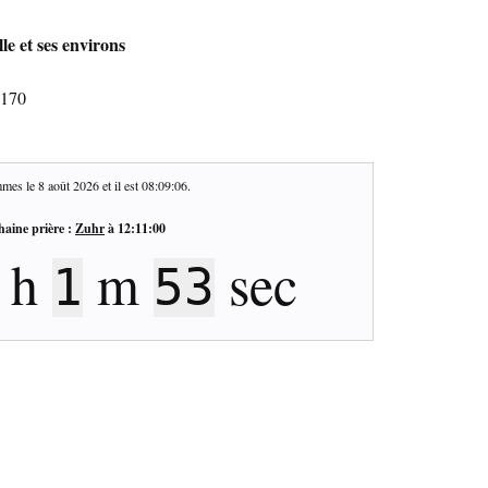
le et ses environs
6170
mes le
8 août 2026
et il est
08:09:06
.
haine prière :
Zuhr
à
12:11:00
h
m
sec
1
53