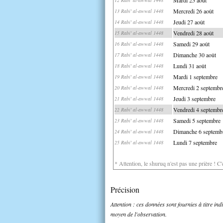
Mercredi 26 août
13 Rabi' al-awwal 1448
Jeudi 27 août
14 Rabi' al-awwal 1448
Vendredi 28 août
15 Rabi' al-awwal 1448
Samedi 29 août
16 Rabi' al-awwal 1448
Dimanche 30 août
17 Rabi' al-awwal 1448
Lundi 31 août
18 Rabi' al-awwal 1448
Mardi 1 septembre
19 Rabi' al-awwal 1448
Mercredi 2 septembr
20 Rabi' al-awwal 1448
Jeudi 3 septembre
21 Rabi' al-awwal 1448
Vendredi 4 septembr
22 Rabi' al-awwal 1448
Samedi 5 septembre
23 Rabi' al-awwal 1448
Dimanche 6 septemb
24 Rabi' al-awwal 1448
Lundi 7 septembre
25 Rabi' al-awwal 1448
* Attention, le shuruq n'est pas une prière ! C
Précision
Attention : ces données sont fournies à titre in
moyen de l'observation.