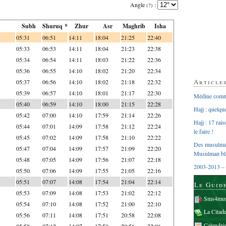
Angle
:
(?)
Subh
Shuruq *
Zhur
Asr
Maghrib
Isha
05:31
06:51
14:11
18:04
21:25
22:40
05:33
06:53
14:11
18:04
21:23
22:38
05:34
06:54
14:11
18:03
21:22
22:36
05:36
06:55
14:10
18:02
21:20
22:34
Article
05:37
06:56
14:10
18:02
21:18
22:32
05:39
06:57
14:10
18:01
21:17
22:30
Médine comme
05:40
06:59
14:10
18:00
21:15
22:28
Hajj : quelq
05:42
07:00
14:10
17:59
21:14
22:26
Hajj : 17 rai
05:44
07:01
14:09
17:58
21:12
22:24
le faire !
05:45
07:02
14:09
17:58
21:10
22:22
Des musulman
05:47
07:04
14:09
17:57
21:09
22:20
Musulman bl
05:48
07:05
14:09
17:56
21:07
22:18
2003-2013 – 
05:50
07:06
14:09
17:55
21:05
22:16
05:51
07:07
14:08
17:54
21:04
22:14
Le Guid
05:53
07:09
14:08
17:53
21:02
22:12
Sms4mus
05:54
07:10
14:08
17:52
21:00
22:10
La Citad
05:56
07:11
14:08
17:51
20:58
22:08
Calendri
05:58
07:12
14:07
17:50
20:56
22:06