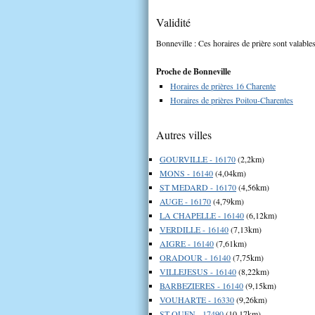
Validité
Bonneville : Ces horaires de prière sont valables
Proche de Bonneville
Horaires de prières 16 Charente
Horaires de prières Poitou-Charentes
Autres villes
GOURVILLE - 16170
(2,2km)
MONS - 16140
(4,04km)
ST MEDARD - 16170
(4,56km)
AUGE - 16170
(4,79km)
LA CHAPELLE - 16140
(6,12km)
VERDILLE - 16140
(7,13km)
AIGRE - 16140
(7,61km)
ORADOUR - 16140
(7,75km)
VILLEJESUS - 16140
(8,22km)
BARBEZIERES - 16140
(9,15km)
VOUHARTE - 16330
(9,26km)
ST OUEN - 17490
(10,17km)