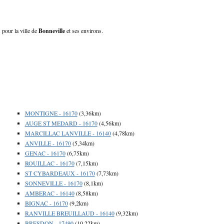
 pour la ville de
Bonneville
et ses environs.
MONTIGNE - 16170
(3,36km)
AUGE ST MEDARD - 16170
(4,56km)
MARCILLAC LANVILLE - 16140
(4,78km)
ANVILLE - 16170
(5,34km)
GENAC - 16170
(6,75km)
ROUILLAC - 16170
(7,15km)
ST CYBARDEAUX - 16170
(7,73km)
SONNEVILLE - 16170
(8,1km)
AMBERAC - 16140
(8,58km)
BIGNAC - 16170
(9,2km)
RANVILLE BREUILLAUD - 16140
(9,32km)
BRESDON - 17490
(10,22km)