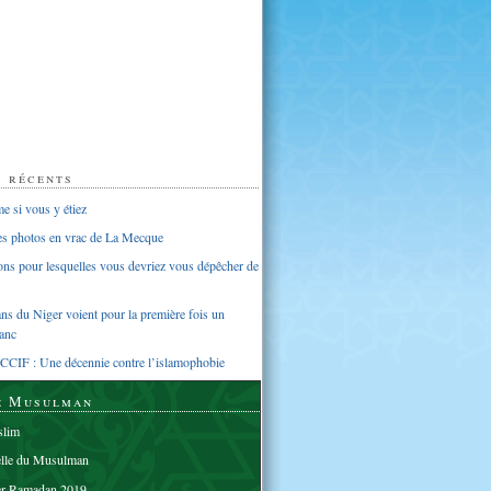
s récents
 si vous y étiez
ues photos en vrac de La Mecque
sons pour lesquelles vous devriez vous dépêcher de
s du Niger voient pour la première fois un
anc
CCIF : Une décennie contre l’islamophobie
e Musulman
lim
elle du Musulman
er Ramadan 2019