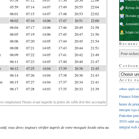
05:59
07:14
14:07
17:49
20:55
22:04
Revue d
06:01
07:15
14:07
17:48
20:53
22:02
Horaire p
06:02
07:16
14:06
17:47
20:51
22:00
Annuaire
06:04
07:17
14:06
17:46
20:49
21:58
Islam
(se
06:05
07:19
14:06
17:45
20:47
21:56
06:06
07:20
14:05
17:44
20:45
21:54
Recherc
06:08
07:21
14:05
17:43
20:44
21:51
e
06:09
07:22
14:05
17:41
20:42
21:49
06:11
07:23
14:05
17:40
20:40
21:47
Catégor
e
06:12
07:25
14:04
17:39
20:38
21:45
06:14
07:26
14:04
17:38
20:36
21:43
Accès p
re
06:15
07:27
14:04
17:37
20:34
21:41
06:17
07:28
14:03
17:35
20:32
21:39
adhan
applicat
Finance Isla
'est simplement l'heure avant laquelle la prière du subh doit être accomplie
heure de prie
mecque
logici
Palestine
prie
2010
salat
sm
intégral
web
dicatif, vous devez toujours vérifier auprès de votre mosquée locale et/ou au