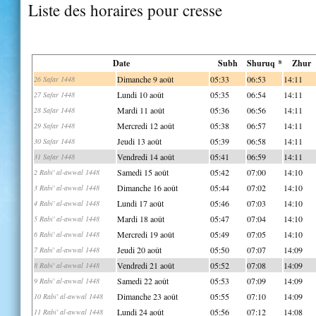
Liste des horaires pour cresse
Date
Subh
Shuruq *
Zhur
Dimanche 9 août
05:33
06:53
14:11
26 Safar 1448
Lundi 10 août
05:35
06:54
14:11
27 Safar 1448
Mardi 11 août
05:36
06:56
14:11
28 Safar 1448
Mercredi 12 août
05:38
06:57
14:11
29 Safar 1448
Jeudi 13 août
05:39
06:58
14:11
30 Safar 1448
Vendredi 14 août
05:41
06:59
14:11
31 Safar 1448
Samedi 15 août
05:42
07:00
14:10
2 Rabi' al-awwal 1448
Dimanche 16 août
05:44
07:02
14:10
3 Rabi' al-awwal 1448
Lundi 17 août
05:46
07:03
14:10
4 Rabi' al-awwal 1448
Mardi 18 août
05:47
07:04
14:10
5 Rabi' al-awwal 1448
Mercredi 19 août
05:49
07:05
14:10
6 Rabi' al-awwal 1448
Jeudi 20 août
05:50
07:07
14:09
7 Rabi' al-awwal 1448
Vendredi 21 août
05:52
07:08
14:09
8 Rabi' al-awwal 1448
Samedi 22 août
05:53
07:09
14:09
9 Rabi' al-awwal 1448
Dimanche 23 août
05:55
07:10
14:09
10 Rabi' al-awwal 1448
Lundi 24 août
05:56
07:12
14:08
11 Rabi' al-awwal 1448