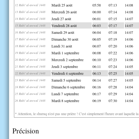
Mardi 25 août
05:58
07:13
14:08
12 Rabi' al-awwal 1448
Mercredi 26 août
06:00
07:14
14:08
13 Rabi' al-awwal 1448
Jeudi 27 août
06:01
07:15
14:07
14 Rabi' al-awwal 1448
Vendredi 28 août
06:03
07:17
14:07
15 Rabi' al-awwal 1448
Samedi 29 août
06:04
07:18
14:07
16 Rabi' al-awwal 1448
Dimanche 30 août
06:05
07:19
14:06
17 Rabi' al-awwal 1448
Lundi 31 août
06:07
07:20
14:06
18 Rabi' al-awwal 1448
Mardi 1 septembre
06:08
07:22
14:06
19 Rabi' al-awwal 1448
Mercredi 2 septembre
06:10
07:23
14:06
20 Rabi' al-awwal 1448
Jeudi 3 septembre
06:11
07:24
14:05
21 Rabi' al-awwal 1448
Vendredi 4 septembre
06:13
07:25
14:05
22 Rabi' al-awwal 1448
Samedi 5 septembre
06:14
07:27
14:05
23 Rabi' al-awwal 1448
Dimanche 6 septembre
06:16
07:28
14:04
24 Rabi' al-awwal 1448
Lundi 7 septembre
06:17
07:29
14:04
25 Rabi' al-awwal 1448
Mardi 8 septembre
06:19
07:30
14:04
26 Rabi' al-awwal 1448
* Attention, le shuruq n'est pas une prière ! C'est simplement l'heure avant laquelle l
Précision