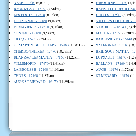
NERE - 17510
(6,64km)
GIBOURNE - 17160
(7,53
BAGNIZEAU - 17160
(7,96km)
RANVILLE BREUILLAUD
LES EDUTS - 17510
(8,36km)
CHIVES - 17510
(8,49km)
LOUZIGNAC - 17160
(9,02km)
VILLIERS COUTURE - 1
ROMAZIERES - 17510
(9,08km)
VERDILLE - 16140
(9,43
SONNAC - 17160
(9,54km)
MATHA - 17160
(9,58km)
SIECQ - 17490
(9,76km)
BARBEZIERES - 16140
(9
ST MARTIN DE JUILLERS - 17400
(10,01km)
SALEIGNES - 17510
(10,
CHERBONNIERES - 17470
(10,73km)
BRIE SOUS MATHA - 17
BLANZAC LES MATHA - 17160
(11,22km)
LUPSAULT - 16140
(11,3
VILLEMORIN - 17470
(11,41km)
BALLANS - 17160
(11,43
LA BROUSSE - 17160
(11,66km)
AUGE - 16170
(11,72km)
THORS - 17160
(11,87km)
ST MEDARD - 16170
(11
AUGE ST MEDARD - 16170
(11,89km)