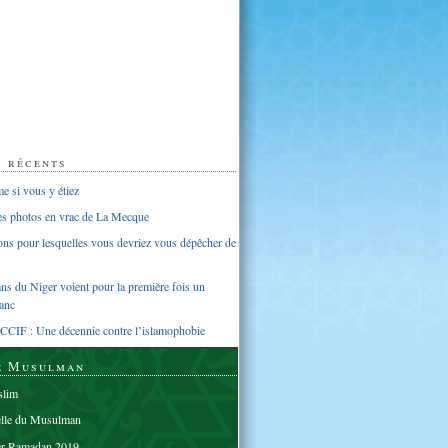
s récents
 si vous y étiez
ues photos en vrac de La Mecque
sons pour lesquelles vous devriez vous dépêcher de
s du Niger voient pour la première fois un
anc
CCIF : Une décennie contre l’islamophobie
e Musulman
lim
elle du Musulman
er Ramadan 2019