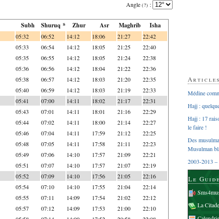
Angle
:
(?)
Subh
Shuruq *
Zhur
Asr
Maghrib
Isha
05:32
06:52
14:12
18:06
21:27
22:42
05:33
06:54
14:12
18:05
21:25
22:40
05:35
06:55
14:12
18:05
21:24
22:38
05:36
06:56
14:12
18:04
21:22
22:36
Article
05:38
06:57
14:12
18:03
21:20
22:35
05:40
06:59
14:12
18:03
21:19
22:33
Médine comme
05:41
07:00
14:11
18:02
21:17
22:31
Hajj : quelq
05:43
07:01
14:11
18:01
21:16
22:29
Hajj : 17 rai
05:44
07:02
14:11
18:00
21:14
22:27
le faire !
05:46
07:04
14:11
17:59
21:12
22:25
Des musulman
05:48
07:05
14:11
17:58
21:11
22:23
Musulman bl
05:49
07:06
14:10
17:57
21:09
22:21
2003-2013 – 
05:51
07:07
14:10
17:57
21:07
22:19
05:52
07:09
14:10
17:56
21:05
22:16
Le Guid
05:54
07:10
14:10
17:55
21:04
22:14
Sms4mus
05:55
07:11
14:09
17:54
21:02
22:12
La Citad
05:57
07:12
14:09
17:53
21:00
22:10
Calendri
05:58
07:14
14:09
17:52
20:58
22:08