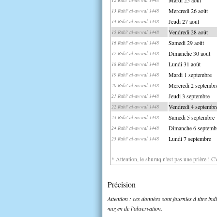
Mercredi 26 août
13 Rabi' al-awwal 1448
Jeudi 27 août
14 Rabi' al-awwal 1448
Vendredi 28 août
15 Rabi' al-awwal 1448
Samedi 29 août
16 Rabi' al-awwal 1448
Dimanche 30 août
17 Rabi' al-awwal 1448
Lundi 31 août
18 Rabi' al-awwal 1448
Mardi 1 septembre
19 Rabi' al-awwal 1448
Mercredi 2 septembr
20 Rabi' al-awwal 1448
Jeudi 3 septembre
21 Rabi' al-awwal 1448
Vendredi 4 septembr
22 Rabi' al-awwal 1448
Samedi 5 septembre
23 Rabi' al-awwal 1448
Dimanche 6 septemb
24 Rabi' al-awwal 1448
Lundi 7 septembre
25 Rabi' al-awwal 1448
* Attention, le shuruq n'est pas une prière ! C
Précision
Attention : ces données sont fournies à titre in
moyen de l'observation.