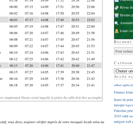
06:00
07:15
14:09
17:51
20:56
22:06
Revue d
06:02
07:16
14:08
17:50
20:55
22:04
Horaire p
06:03
07:17
14:08
17:49
20:53
22:02
Annuaire
06:05
07:19
14:08
17:47
20:51
22:00
Islam
(se
06:06
07:20
14:07
17:46
20:49
21:58
06:08
07:21
14:07
17:45
20:47
21:56
Recherc
06:09
07:22
14:07
17:44
20:45
21:53
e
06:10
07:24
14:06
17:43
20:43
21:51
06:12
07:25
14:06
17:42
20:42
21:49
Catégor
e
06:13
07:26
14:06
17:41
20:40
21:47
06:15
07:27
14:05
17:39
20:38
21:45
Accès p
re
06:16
07:29
14:05
17:38
20:36
21:43
06:18
07:30
14:05
17:37
20:34
21:41
adhan
applicat
Finance Isla
'est simplement l'heure avant laquelle la prière du subh doit être accomplie
heure de prie
mecque
logici
Palestine
prie
2010
salat
sm
intégral
web
dicatif, vous devez toujours vérifier auprès de votre mosquée locale et/ou au