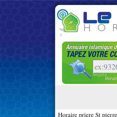
|
Horaire priere St pierre