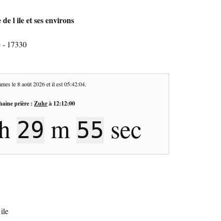
de l ile et ses environs
e - 17330
mes le
8 août 2026
et il est
05:42:05
.
haine prière :
Zuhr
à
12:12:00
h
m
sec
29
54
ile