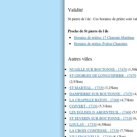
Validité
St pierre de l ile : Ces horaires de prière sont va
Proche de St pierre de l ile
Horaires de prières 17 Charente-Maritime
Horaires de prières Poitou-Charentes
Autres villes
NUAILLE SUR BOUTONNE - 17470
(1,56
ST GEORGES DE LONGUEPIERR - 17470
(2,93km)
ST MARTIAL - 17330
(3,25km)
DAMPIERRE SUR BOUTONNE - 17470
(4
LA CHAPELLE BATON - 17400
(4,73km)
COIVERT - 17330
(5,31km)
LES EGLISES D ARGENTEUIL - 17400
(5,
ST SEVERIN SUR BOUTONNE - 17330
(6
LOULAY - 17330
(6,58km)
LA CROIX COMTESSE - 17330
(7,76km)
VILLENOUVELLE - 17330
(8,12km)