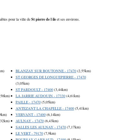
lables pour la ville de
St pierre de l ile
et ses environs.
km)
BLANZAY SUR BOUTONNE - 17470
(2,55km)
ST GEORGES DE LONGUEPIERRE - 17470
(3,05km)
ST PARDOULT - 17400
(3,44km)
,58km)
LA JARRIE AUDOUIN - 17330
(4,61km)
PAILLE - 17470
(5,05km)
ANTEZANT LA CHAPELLE - 17400
(5,41km)
9km)
VERVANT - 17400
(6,14km)
,32km)
AULNAY - 17470
(6,43km)
SALLES LES AULNAY - 17470
(7,17km)
LE VERT - 79170
(7,9km)
POURSAY GARNAUD - 17400
(8,15km)