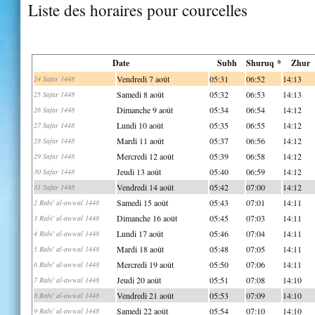
Liste des horaires pour courcelles
Date
Subh
Shuruq *
Zhur
Vendredi 7 août
05:31
06:52
14:13
24 Safar 1448
Samedi 8 août
05:32
06:53
14:13
25 Safar 1448
Dimanche 9 août
05:34
06:54
14:12
26 Safar 1448
Lundi 10 août
05:35
06:55
14:12
27 Safar 1448
Mardi 11 août
05:37
06:56
14:12
28 Safar 1448
Mercredi 12 août
05:39
06:58
14:12
29 Safar 1448
Jeudi 13 août
05:40
06:59
14:12
30 Safar 1448
Vendredi 14 août
05:42
07:00
14:12
31 Safar 1448
Samedi 15 août
05:43
07:01
14:11
2 Rabi' al-awwal 1448
Dimanche 16 août
05:45
07:03
14:11
3 Rabi' al-awwal 1448
Lundi 17 août
05:46
07:04
14:11
4 Rabi' al-awwal 1448
Mardi 18 août
05:48
07:05
14:11
5 Rabi' al-awwal 1448
Mercredi 19 août
05:50
07:06
14:11
6 Rabi' al-awwal 1448
Jeudi 20 août
05:51
07:08
14:10
7 Rabi' al-awwal 1448
Vendredi 21 août
05:53
07:09
14:10
8 Rabi' al-awwal 1448
Samedi 22 août
05:54
07:10
14:10
9 Rabi' al-awwal 1448