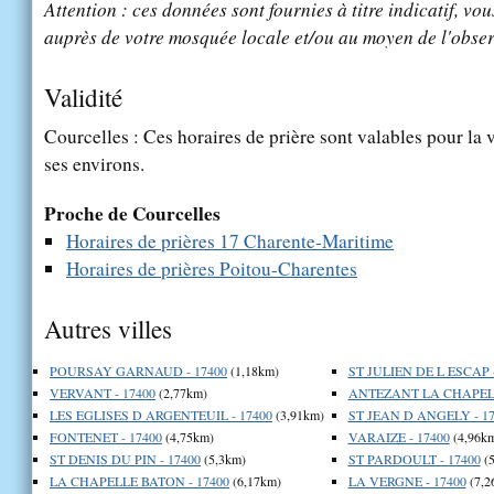
Attention : ces données sont fournies à titre indicatif, vou
auprès de votre mosquée locale et/ou au moyen de l'obser
Validité
Courcelles : Ces horaires de prière sont valables pour la 
ses environs.
Proche de Courcelles
Horaires de prières 17 Charente-Maritime
Horaires de prières Poitou-Charentes
Autres villes
POURSAY GARNAUD - 17400
(1,18km)
ST JULIEN DE L ESCAP -
VERVANT - 17400
(2,77km)
ANTEZANT LA CHAPELL
LES EGLISES D ARGENTEUIL - 17400
(3,91km)
ST JEAN D ANGELY - 17
FONTENET - 17400
(4,75km)
VARAIZE - 17400
(4,96k
ST DENIS DU PIN - 17400
(5,3km)
ST PARDOULT - 17400
(5
LA CHAPELLE BATON - 17400
(6,17km)
LA VERGNE - 17400
(7,2