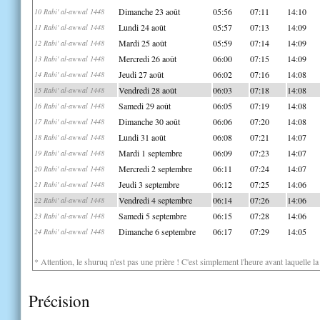
Dimanche 23 août
05:56
07:11
14:10
10 Rabi' al-awwal 1448
Lundi 24 août
05:57
07:13
14:09
11 Rabi' al-awwal 1448
Mardi 25 août
05:59
07:14
14:09
12 Rabi' al-awwal 1448
Mercredi 26 août
06:00
07:15
14:09
13 Rabi' al-awwal 1448
Jeudi 27 août
06:02
07:16
14:08
14 Rabi' al-awwal 1448
Vendredi 28 août
06:03
07:18
14:08
15 Rabi' al-awwal 1448
Samedi 29 août
06:05
07:19
14:08
16 Rabi' al-awwal 1448
Dimanche 30 août
06:06
07:20
14:08
17 Rabi' al-awwal 1448
Lundi 31 août
06:08
07:21
14:07
18 Rabi' al-awwal 1448
Mardi 1 septembre
06:09
07:23
14:07
19 Rabi' al-awwal 1448
Mercredi 2 septembre
06:11
07:24
14:07
20 Rabi' al-awwal 1448
Jeudi 3 septembre
06:12
07:25
14:06
21 Rabi' al-awwal 1448
Vendredi 4 septembre
06:14
07:26
14:06
22 Rabi' al-awwal 1448
Samedi 5 septembre
06:15
07:28
14:06
23 Rabi' al-awwal 1448
Dimanche 6 septembre
06:17
07:29
14:05
24 Rabi' al-awwal 1448
* Attention, le shuruq n'est pas une prière ! C'est simplement l'heure avant laquelle l
Précision