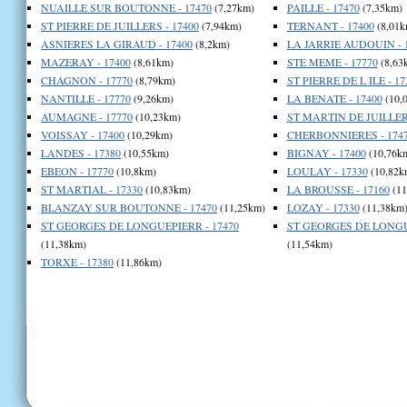
NUAILLE SUR BOUTONNE - 17470
(7,27km)
PAILLE - 17470
(7,35km)
ST PIERRE DE JUILLERS - 17400
(7,94km)
TERNANT - 17400
(8,01k
ASNIERES LA GIRAUD - 17400
(8,2km)
LA JARRIE AUDOUIN - 
MAZERAY - 17400
(8,61km)
STE MEME - 17770
(8,63
CHAGNON - 17770
(8,79km)
ST PIERRE DE L ILE - 17
NANTILLE - 17770
(9,26km)
LA BENATE - 17400
(10,
AUMAGNE - 17770
(10,23km)
ST MARTIN DE JUILLERS
VOISSAY - 17400
(10,29km)
CHERBONNIERES - 174
LANDES - 17380
(10,55km)
BIGNAY - 17400
(10,76k
EBEON - 17770
(10,8km)
LOULAY - 17330
(10,82k
ST MARTIAL - 17330
(10,83km)
LA BROUSSE - 17160
(11
BLANZAY SUR BOUTONNE - 17470
(11,25km)
LOZAY - 17330
(11,38km
ST GEORGES DE LONGUEPIERR - 17470
ST GEORGES DE LONGUE
(11,38km)
(11,54km)
TORXE - 17380
(11,86km)