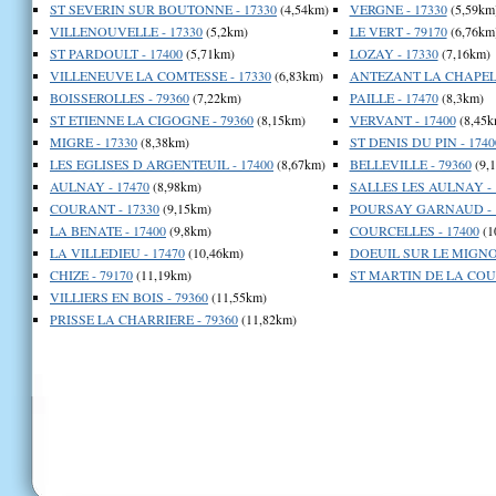
ST SEVERIN SUR BOUTONNE - 17330
(4,54km)
VERGNE - 17330
(5,59km
VILLENOUVELLE - 17330
(5,2km)
LE VERT - 79170
(6,76km
ST PARDOULT - 17400
(5,71km)
LOZAY - 17330
(7,16km)
VILLENEUVE LA COMTESSE - 17330
(6,83km)
ANTEZANT LA CHAPELL
BOISSEROLLES - 79360
(7,22km)
PAILLE - 17470
(8,3km)
ST ETIENNE LA CIGOGNE - 79360
(8,15km)
VERVANT - 17400
(8,45k
MIGRE - 17330
(8,38km)
ST DENIS DU PIN - 1740
LES EGLISES D ARGENTEUIL - 17400
(8,67km)
BELLEVILLE - 79360
(9,
AULNAY - 17470
(8,98km)
SALLES LES AULNAY - 
COURANT - 17330
(9,15km)
POURSAY GARNAUD - 
LA BENATE - 17400
(9,8km)
COURCELLES - 17400
(1
LA VILLEDIEU - 17470
(10,46km)
DOEUIL SUR LE MIGNON
CHIZE - 79170
(11,19km)
ST MARTIN DE LA COUD
VILLIERS EN BOIS - 79360
(11,55km)
PRISSE LA CHARRIERE - 79360
(11,82km)