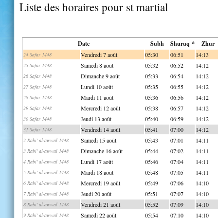
Liste des horaires pour st martial
Date
Subh
Shuruq *
Zhur
Vendredi 7 août
05:30
06:51
14:13
24 Safar 1448
Samedi 8 août
05:32
06:52
14:12
25 Safar 1448
Dimanche 9 août
05:33
06:54
14:12
26 Safar 1448
Lundi 10 août
05:35
06:55
14:12
27 Safar 1448
Mardi 11 août
05:36
06:56
14:12
28 Safar 1448
Mercredi 12 août
05:38
06:57
14:12
29 Safar 1448
Jeudi 13 août
05:40
06:59
14:12
30 Safar 1448
Vendredi 14 août
05:41
07:00
14:12
31 Safar 1448
Samedi 15 août
05:43
07:01
14:11
2 Rabi' al-awwal 1448
Dimanche 16 août
05:44
07:02
14:11
3 Rabi' al-awwal 1448
Lundi 17 août
05:46
07:04
14:11
4 Rabi' al-awwal 1448
Mardi 18 août
05:48
07:05
14:11
5 Rabi' al-awwal 1448
Mercredi 19 août
05:49
07:06
14:10
6 Rabi' al-awwal 1448
Jeudi 20 août
05:51
07:07
14:10
7 Rabi' al-awwal 1448
Vendredi 21 août
05:52
07:09
14:10
8 Rabi' al-awwal 1448
Samedi 22 août
05:54
07:10
14:10
9 Rabi' al-awwal 1448