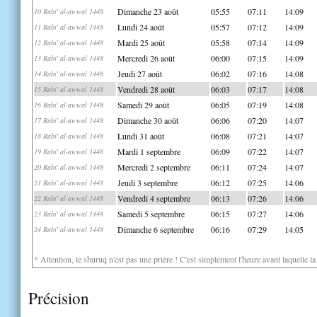
Dimanche 23 août
05:55
07:11
14:09
10 Rabi' al-awwal 1448
Lundi 24 août
05:57
07:12
14:09
11 Rabi' al-awwal 1448
Mardi 25 août
05:58
07:14
14:09
12 Rabi' al-awwal 1448
Mercredi 26 août
06:00
07:15
14:09
13 Rabi' al-awwal 1448
Jeudi 27 août
06:02
07:16
14:08
14 Rabi' al-awwal 1448
Vendredi 28 août
06:03
07:17
14:08
15 Rabi' al-awwal 1448
Samedi 29 août
06:05
07:19
14:08
16 Rabi' al-awwal 1448
Dimanche 30 août
06:06
07:20
14:07
17 Rabi' al-awwal 1448
Lundi 31 août
06:08
07:21
14:07
18 Rabi' al-awwal 1448
Mardi 1 septembre
06:09
07:22
14:07
19 Rabi' al-awwal 1448
Mercredi 2 septembre
06:11
07:24
14:07
20 Rabi' al-awwal 1448
Jeudi 3 septembre
06:12
07:25
14:06
21 Rabi' al-awwal 1448
Vendredi 4 septembre
06:13
07:26
14:06
22 Rabi' al-awwal 1448
Samedi 5 septembre
06:15
07:27
14:06
23 Rabi' al-awwal 1448
Dimanche 6 septembre
06:16
07:29
14:05
24 Rabi' al-awwal 1448
* Attention, le shuruq n'est pas une prière ! C'est simplement l'heure avant laquelle l
Précision