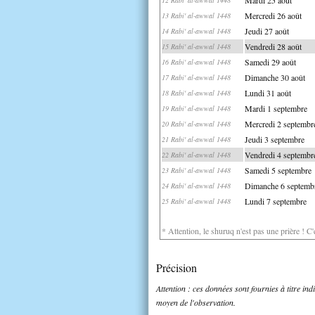
Mercredi 26 août
13 Rabi' al-awwal 1448
Jeudi 27 août
14 Rabi' al-awwal 1448
Vendredi 28 août
15 Rabi' al-awwal 1448
Samedi 29 août
16 Rabi' al-awwal 1448
Dimanche 30 août
17 Rabi' al-awwal 1448
Lundi 31 août
18 Rabi' al-awwal 1448
Mardi 1 septembre
19 Rabi' al-awwal 1448
Mercredi 2 septembr
20 Rabi' al-awwal 1448
Jeudi 3 septembre
21 Rabi' al-awwal 1448
Vendredi 4 septembr
22 Rabi' al-awwal 1448
Samedi 5 septembre
23 Rabi' al-awwal 1448
Dimanche 6 septemb
24 Rabi' al-awwal 1448
Lundi 7 septembre
25 Rabi' al-awwal 1448
* Attention, le shuruq n'est pas une prière ! C
Précision
Attention : ces données sont fournies à titre in
moyen de l'observation.