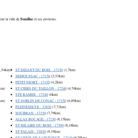
our la ville de
Semillac
et ses environs.
,54km)
ST DIZANT DU BOIS - 17150
(1,7km)
SEMOUSSAC - 17150
(2,53km)
PETIT NIORT - 17150
(4,2km)
km)
ST CIERS DU TAILLON - 17240
(4,76km)
STE RAMEE - 17240
(6km)
km)
ST SORLIN DE CONAC - 17150
(6,89km)
PLEINESELVE - 33820
(7,71km)
SOUBRAN - 17150
(7,79km)
ALLAS BOCAGE - 17150
(8,15km)
ST HILAIRE DU BOIS - 17500
(8,18km)
ST PALAIS - 33820
(9,35km)
ST GENIS DE SAINTONGE - 17240
(9,78km)