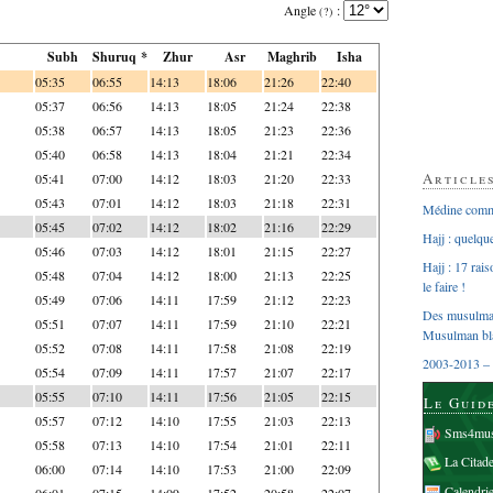
Angle
:
(?)
Subh
Shuruq *
Zhur
Asr
Maghrib
Isha
05:35
06:55
14:13
18:06
21:26
22:40
05:37
06:56
14:13
18:05
21:24
22:38
05:38
06:57
14:13
18:05
21:23
22:36
05:40
06:58
14:13
18:04
21:21
22:34
Article
05:41
07:00
14:12
18:03
21:20
22:33
05:43
07:01
14:12
18:03
21:18
22:31
Médine comme
05:45
07:02
14:12
18:02
21:16
22:29
Hajj : quelq
05:46
07:03
14:12
18:01
21:15
22:27
Hajj : 17 rai
05:48
07:04
14:12
18:00
21:13
22:25
le faire !
05:49
07:06
14:11
17:59
21:12
22:23
Des musulman
05:51
07:07
14:11
17:59
21:10
22:21
Musulman bl
05:52
07:08
14:11
17:58
21:08
22:19
2003-2013 – 
05:54
07:09
14:11
17:57
21:07
22:17
05:55
07:10
14:11
17:56
21:05
22:15
Le Guid
05:57
07:12
14:10
17:55
21:03
22:13
Sms4mus
05:58
07:13
14:10
17:54
21:01
22:11
La Citad
06:00
07:14
14:10
17:53
21:00
22:09
Calendri
06:01
07:15
14:09
17:52
20:58
22:07