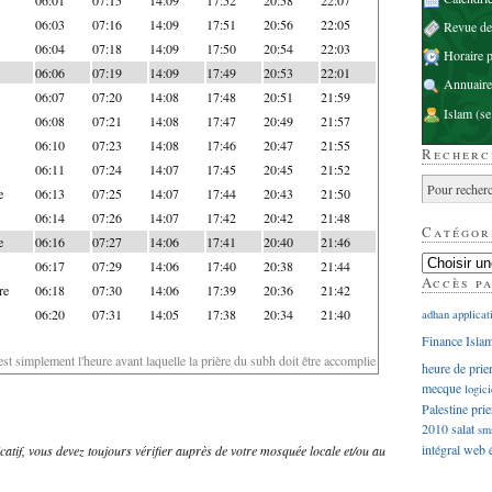
06:03
07:16
14:09
17:51
20:56
22:05
Revue d
06:04
07:18
14:09
17:50
20:54
22:03
Horaire p
06:06
07:19
14:09
17:49
20:53
22:01
Annuaire
06:07
07:20
14:08
17:48
20:51
21:59
Islam
(se
06:08
07:21
14:08
17:47
20:49
21:57
06:10
07:23
14:08
17:46
20:47
21:55
Recherc
06:11
07:24
14:07
17:45
20:45
21:52
e
06:13
07:25
14:07
17:44
20:43
21:50
06:14
07:26
14:07
17:42
20:42
21:48
Catégor
e
06:16
07:27
14:06
17:41
20:40
21:46
06:17
07:29
14:06
17:40
20:38
21:44
Accès p
re
06:18
07:30
14:06
17:39
20:36
21:42
06:20
07:31
14:05
17:38
20:34
21:40
adhan
applicat
Finance Isla
'est simplement l'heure avant laquelle la prière du subh doit être accomplie
heure de prie
mecque
logici
Palestine
prie
2010
salat
sm
intégral
web
dicatif, vous devez toujours vérifier auprès de votre mosquée locale et/ou au