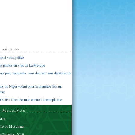
s récents
 si vous y étiez
ues photos en vrac de La Mecque
sons pour lesquelles vous devriez vous dépêcher de
s du Niger voient pour la première fois un
anc
CCIF : Une décennie contre l’islamophobie
e Musulman
lim
elle du Musulman
er Ramadan 2019