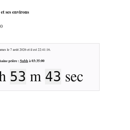
 et ses environs
50
mes le
7 août 2026
et il est
22:41:17
.
haine prière :
Subh
à
03:35:00
h
m
sec
53
42