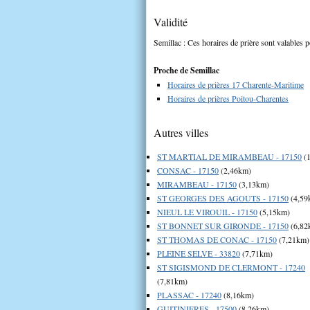
Validité
Semillac : Ces horaires de prière sont valables p
Proche de Semillac
Horaires de prières 17 Charente-Maritime
Horaires de prières Poitou-Charentes
Autres villes
ST MARTIAL DE MIRAMBEAU - 17150
(1
CONSAC - 17150
(2,46km)
MIRAMBEAU - 17150
(3,13km)
ST GEORGES DES AGOUTS - 17150
(4,59
NIEUL LE VIROUIL - 17150
(5,15km)
ST BONNET SUR GIRONDE - 17150
(6,82
ST THOMAS DE CONAC - 17150
(7,21km)
PLEINE SELVE - 33820
(7,71km)
ST SIGISMOND DE CLERMONT - 17240
(7,81km)
PLASSAC - 17240
(8,16km)
GUITINIERES - 17500
(8,26km)