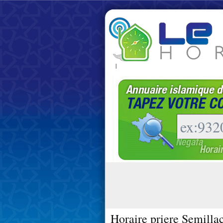
|
Horaire priere Semilla