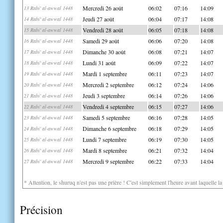
Mercredi 26 août
06:02
07:16
14:09
13 Rabi' al-awwal 1448
Jeudi 27 août
06:04
07:17
14:08
14 Rabi' al-awwal 1448
Vendredi 28 août
06:05
07:18
14:08
15 Rabi' al-awwal 1448
Samedi 29 août
06:06
07:20
14:08
16 Rabi' al-awwal 1448
Dimanche 30 août
06:08
07:21
14:07
17 Rabi' al-awwal 1448
Lundi 31 août
06:09
07:22
14:07
18 Rabi' al-awwal 1448
Mardi 1 septembre
06:11
07:23
14:07
19 Rabi' al-awwal 1448
Mercredi 2 septembre
06:12
07:24
14:06
20 Rabi' al-awwal 1448
Jeudi 3 septembre
06:14
07:26
14:06
21 Rabi' al-awwal 1448
Vendredi 4 septembre
06:15
07:27
14:06
22 Rabi' al-awwal 1448
Samedi 5 septembre
06:16
07:28
14:05
23 Rabi' al-awwal 1448
Dimanche 6 septembre
06:18
07:29
14:05
24 Rabi' al-awwal 1448
Lundi 7 septembre
06:19
07:30
14:05
25 Rabi' al-awwal 1448
Mardi 8 septembre
06:21
07:32
14:04
26 Rabi' al-awwal 1448
Mercredi 9 septembre
06:22
07:33
14:04
27 Rabi' al-awwal 1448
* Attention, le shuruq n'est pas une prière ! C'est simplement l'heure avant laquelle l
Précision