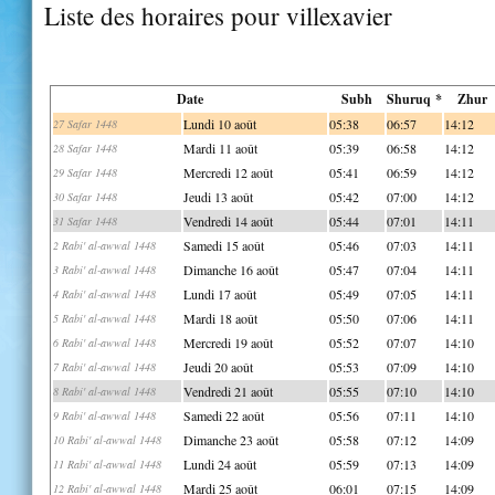
Liste des horaires pour villexavier
Date
Subh
Shuruq *
Zhur
Lundi 10 août
05:38
06:57
14:12
27 Safar 1448
Mardi 11 août
05:39
06:58
14:12
28 Safar 1448
Mercredi 12 août
05:41
06:59
14:12
29 Safar 1448
Jeudi 13 août
05:42
07:00
14:12
30 Safar 1448
Vendredi 14 août
05:44
07:01
14:11
31 Safar 1448
Samedi 15 août
05:46
07:03
14:11
2 Rabi' al-awwal 1448
Dimanche 16 août
05:47
07:04
14:11
3 Rabi' al-awwal 1448
Lundi 17 août
05:49
07:05
14:11
4 Rabi' al-awwal 1448
Mardi 18 août
05:50
07:06
14:11
5 Rabi' al-awwal 1448
Mercredi 19 août
05:52
07:07
14:10
6 Rabi' al-awwal 1448
Jeudi 20 août
05:53
07:09
14:10
7 Rabi' al-awwal 1448
Vendredi 21 août
05:55
07:10
14:10
8 Rabi' al-awwal 1448
Samedi 22 août
05:56
07:11
14:10
9 Rabi' al-awwal 1448
Dimanche 23 août
05:58
07:12
14:09
10 Rabi' al-awwal 1448
Lundi 24 août
05:59
07:13
14:09
11 Rabi' al-awwal 1448
Mardi 25 août
06:01
07:15
14:09
12 Rabi' al-awwal 1448