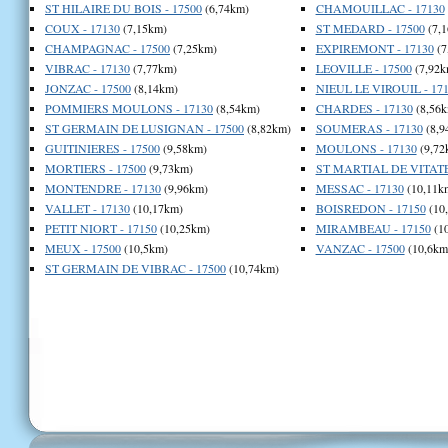
ST HILAIRE DU BOIS - 17500
(6,74km)
CHAMOUILLAC - 17130
COUX - 17130
(7,15km)
ST MEDARD - 17500
(7,
CHAMPAGNAC - 17500
(7,25km)
EXPIREMONT - 17130
(7
VIBRAC - 17130
(7,77km)
LEOVILLE - 17500
(7,92k
JONZAC - 17500
(8,14km)
NIEUL LE VIROUIL - 17
POMMIERS MOULONS - 17130
(8,54km)
CHARDES - 17130
(8,56k
ST GERMAIN DE LUSIGNAN - 17500
(8,82km)
SOUMERAS - 17130
(8,9
GUITINIERES - 17500
(9,58km)
MOULONS - 17130
(9,72
MORTIERS - 17500
(9,73km)
ST MARTIAL DE VITATE
MONTENDRE - 17130
(9,96km)
MESSAC - 17130
(10,11k
VALLET - 17130
(10,17km)
BOISREDON - 17150
(10
PETIT NIORT - 17150
(10,25km)
MIRAMBEAU - 17150
(1
MEUX - 17500
(10,5km)
VANZAC - 17500
(10,6km
ST GERMAIN DE VIBRAC - 17500
(10,74km)