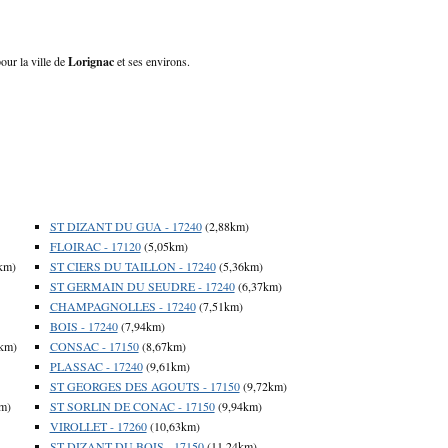
our la ville de
Lorignac
et ses environs.
ST DIZANT DU GUA - 17240
(2,88km)
FLOIRAC - 17120
(5,05km)
km)
ST CIERS DU TAILLON - 17240
(5,36km)
ST GERMAIN DU SEUDRE - 17240
(6,37km)
CHAMPAGNOLLES - 17240
(7,51km)
BOIS - 17240
(7,94km)
km)
CONSAC - 17150
(8,67km)
PLASSAC - 17240
(9,61km)
ST GEORGES DES AGOUTS - 17150
(9,72km)
m)
ST SORLIN DE CONAC - 17150
(9,94km)
VIROLLET - 17260
(10,63km)
ST DIZANT DU BOIS - 17150
(11,24km)