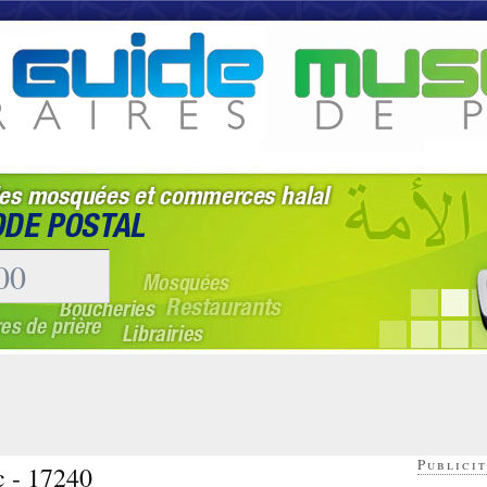
Publicit
c - 17240