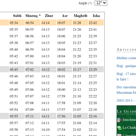
Angle
:
(?)
Subh
Shuruq *
Zhur
Asr
Maghrib
Isha
05:34
06:54
14:14
18:07
21:28
22:42
05:35
06:55
14:13
18:07
21:26
22:41
05:37
06:56
14:13
18:06
21:25
22:39
05:38
06:57
14:13
18:05
21:23
22:37
Article
05:40
06:59
14:13
18:04
21:22
22:35
05:42
07:00
14:13
18:04
21:20
22:33
Médine comme
05:43
07:01
14:13
18:03
21:19
22:31
Hajj : quelq
05:45
07:02
14:12
18:02
21:17
22:29
Hajj : 17 rai
05:46
07:03
14:12
18:01
21:15
22:27
le faire !
05:48
07:05
14:12
18:01
21:14
22:25
Des musulman
05:49
07:06
14:12
18:00
21:12
22:23
Musulman bl
05:51
07:07
14:12
17:59
21:10
22:22
2003-2013 – 
05:52
07:08
14:11
17:58
21:09
22:20
05:54
07:09
14:11
17:57
21:07
22:18
Le Guid
05:55
07:11
14:11
17:56
21:05
22:16
Sms4mus
05:57
07:12
14:11
17:55
21:04
22:14
La Citad
05:58
07:13
14:10
17:54
21:02
22:11
Calendri
06:00
07:14
14:10
17:53
21:00
22:09