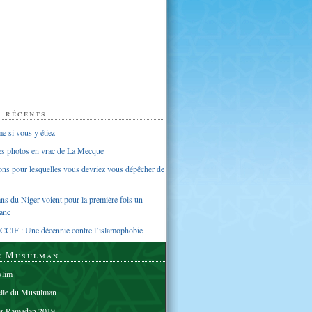
s récents
 si vous y étiez
ues photos en vrac de La Mecque
sons pour lesquelles vous devriez vous dépêcher de
s du Niger voient pour la première fois un
anc
CCIF : Une décennie contre l’islamophobie
e Musulman
lim
elle du Musulman
er Ramadan 2019