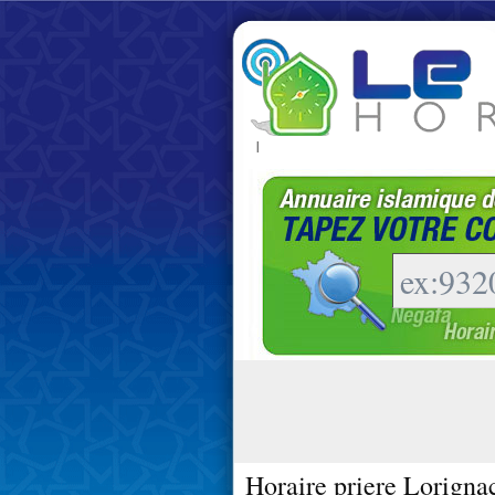
|
Horaire priere Lorigna