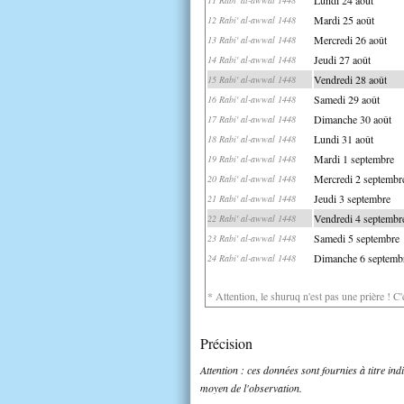
Mardi 25 août
12 Rabi' al-awwal 1448
Mercredi 26 août
13 Rabi' al-awwal 1448
Jeudi 27 août
14 Rabi' al-awwal 1448
Vendredi 28 août
15 Rabi' al-awwal 1448
Samedi 29 août
16 Rabi' al-awwal 1448
Dimanche 30 août
17 Rabi' al-awwal 1448
Lundi 31 août
18 Rabi' al-awwal 1448
Mardi 1 septembre
19 Rabi' al-awwal 1448
Mercredi 2 septembr
20 Rabi' al-awwal 1448
Jeudi 3 septembre
21 Rabi' al-awwal 1448
Vendredi 4 septembr
22 Rabi' al-awwal 1448
Samedi 5 septembre
23 Rabi' al-awwal 1448
Dimanche 6 septemb
24 Rabi' al-awwal 1448
* Attention, le shuruq n'est pas une prière ! C
Précision
Attention : ces données sont fournies à titre in
moyen de l'observation.