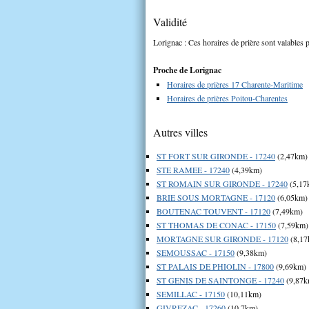
Validité
Lorignac : Ces horaires de prière sont valables p
Proche de Lorignac
Horaires de prières 17 Charente-Maritime
Horaires de prières Poitou-Charentes
Autres villes
ST FORT SUR GIRONDE - 17240
(2,47km)
STE RAMEE - 17240
(4,39km)
ST ROMAIN SUR GIRONDE - 17240
(5,17
BRIE SOUS MORTAGNE - 17120
(6,05km)
BOUTENAC TOUVENT - 17120
(7,49km)
ST THOMAS DE CONAC - 17150
(7,59km)
MORTAGNE SUR GIRONDE - 17120
(8,17
SEMOUSSAC - 17150
(9,38km)
ST PALAIS DE PHIOLIN - 17800
(9,69km)
ST GENIS DE SAINTONGE - 17240
(9,87k
SEMILLAC - 17150
(10,11km)
GIVREZAC - 17260
(10,7km)