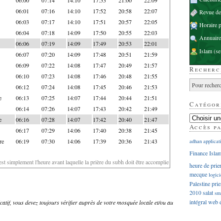
06:01
07:16
14:10
17:52
20:58
22:07
Revue d
06:03
07:17
14:10
17:51
20:57
22:05
Horaire p
06:04
07:18
14:09
17:50
20:55
22:03
Annuaire
06:06
07:19
14:09
17:49
20:53
22:01
Islam
(se
06:07
07:20
14:09
17:48
20:51
21:59
06:09
07:22
14:08
17:47
20:49
21:57
Recherc
06:10
07:23
14:08
17:46
20:48
21:55
06:12
07:24
14:08
17:45
20:46
21:53
e
06:13
07:25
14:07
17:44
20:44
21:51
Catégor
06:14
07:26
14:07
17:43
20:42
21:49
e
06:16
07:28
14:07
17:42
20:40
21:47
Accès p
06:17
07:29
14:06
17:40
20:38
21:45
re
06:19
07:30
14:06
17:39
20:36
21:43
adhan
applicat
Finance Isla
'est simplement l'heure avant laquelle la prière du subh doit être accomplie
heure de prie
mecque
logici
Palestine
prie
2010
salat
sm
intégral
web
dicatif, vous devez toujours vérifier auprès de votre mosquée locale et/ou au