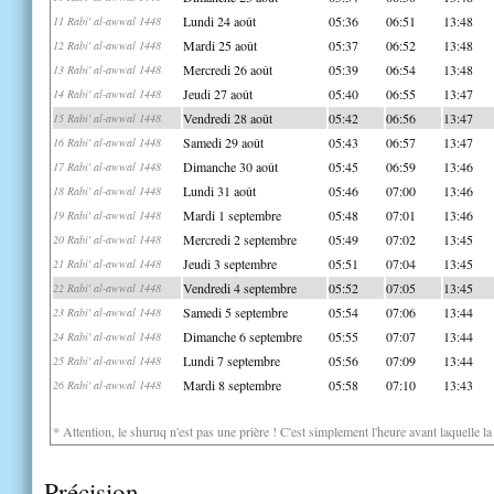
Lundi 24 août
05:36
06:51
13:48
11 Rabi' al-awwal 1448
Mardi 25 août
05:37
06:52
13:48
12 Rabi' al-awwal 1448
Mercredi 26 août
05:39
06:54
13:48
13 Rabi' al-awwal 1448
Jeudi 27 août
05:40
06:55
13:47
14 Rabi' al-awwal 1448
Vendredi 28 août
05:42
06:56
13:47
15 Rabi' al-awwal 1448
Samedi 29 août
05:43
06:57
13:47
16 Rabi' al-awwal 1448
Dimanche 30 août
05:45
06:59
13:46
17 Rabi' al-awwal 1448
Lundi 31 août
05:46
07:00
13:46
18 Rabi' al-awwal 1448
Mardi 1 septembre
05:48
07:01
13:46
19 Rabi' al-awwal 1448
Mercredi 2 septembre
05:49
07:02
13:45
20 Rabi' al-awwal 1448
Jeudi 3 septembre
05:51
07:04
13:45
21 Rabi' al-awwal 1448
Vendredi 4 septembre
05:52
07:05
13:45
22 Rabi' al-awwal 1448
Samedi 5 septembre
05:54
07:06
13:44
23 Rabi' al-awwal 1448
Dimanche 6 septembre
05:55
07:07
13:44
24 Rabi' al-awwal 1448
Lundi 7 septembre
05:56
07:09
13:44
25 Rabi' al-awwal 1448
Mardi 8 septembre
05:58
07:10
13:43
26 Rabi' al-awwal 1448
* Attention, le shuruq n'est pas une prière ! C'est simplement l'heure avant laquelle l
Précision