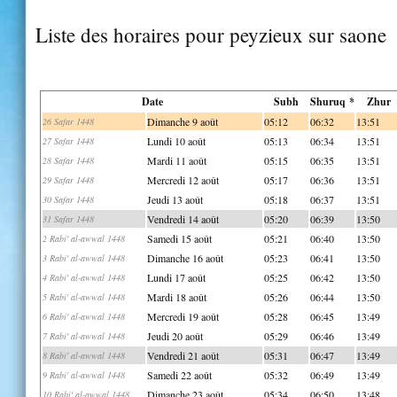
Liste des horaires pour peyzieux sur saone
Date
Subh
Shuruq *
Zhur
Dimanche 9 août
05:12
06:32
13:51
26 Safar 1448
Lundi 10 août
05:13
06:34
13:51
27 Safar 1448
Mardi 11 août
05:15
06:35
13:51
28 Safar 1448
Mercredi 12 août
05:17
06:36
13:51
29 Safar 1448
Jeudi 13 août
05:18
06:37
13:51
30 Safar 1448
Vendredi 14 août
05:20
06:39
13:50
31 Safar 1448
Samedi 15 août
05:21
06:40
13:50
2 Rabi' al-awwal 1448
Dimanche 16 août
05:23
06:41
13:50
3 Rabi' al-awwal 1448
Lundi 17 août
05:25
06:42
13:50
4 Rabi' al-awwal 1448
Mardi 18 août
05:26
06:44
13:50
5 Rabi' al-awwal 1448
Mercredi 19 août
05:28
06:45
13:49
6 Rabi' al-awwal 1448
Jeudi 20 août
05:29
06:46
13:49
7 Rabi' al-awwal 1448
Vendredi 21 août
05:31
06:47
13:49
8 Rabi' al-awwal 1448
Samedi 22 août
05:32
06:49
13:49
9 Rabi' al-awwal 1448
Dimanche 23 août
05:34
06:50
13:48
10 Rabi' al-awwal 1448