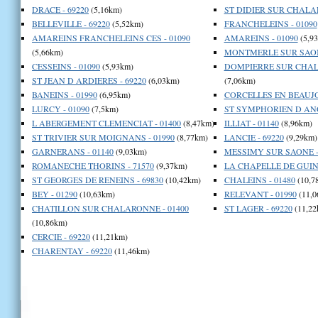
DRACE - 69220
(5,16km)
ST DIDIER SUR CHALAR
BELLEVILLE - 69220
(5,52km)
FRANCHELEINS - 01090
AMAREINS FRANCHELEINS CES - 01090
AMAREINS - 01090
(5,9
(5,66km)
MONTMERLE SUR SAONE
CESSEINS - 01090
(5,93km)
DOMPIERRE SUR CHALA
ST JEAN D ARDIERES - 69220
(6,03km)
(7,06km)
BANEINS - 01990
(6,95km)
CORCELLES EN BEAUJOL
LURCY - 01090
(7,5km)
ST SYMPHORIEN D ANC
L ABERGEMENT CLEMENCIAT - 01400
(8,47km)
ILLIAT - 01140
(8,96km)
ST TRIVIER SUR MOIGNANS - 01990
(8,77km)
LANCIE - 69220
(9,29km)
GARNERANS - 01140
(9,03km)
MESSIMY SUR SAONE -
ROMANECHE THORINS - 71570
(9,37km)
LA CHAPELLE DE GUIN
ST GEORGES DE RENEINS - 69830
(10,42km)
CHALEINS - 01480
(10,7
BEY - 01290
(10,63km)
RELEVANT - 01990
(11,0
CHATILLON SUR CHALARONNE - 01400
ST LAGER - 69220
(11,22
(10,86km)
CERCIE - 69220
(11,21km)
CHARENTAY - 69220
(11,46km)