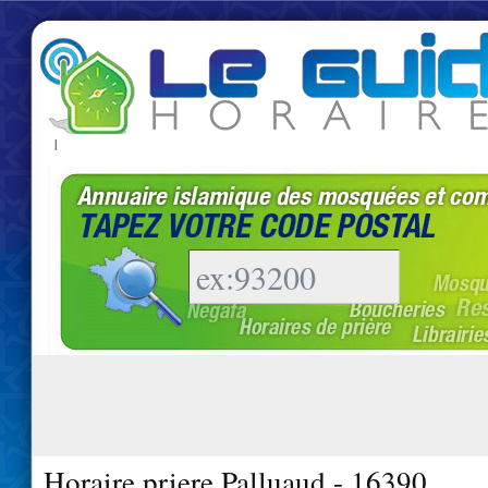
|
Horaire priere Palluaud - 16390