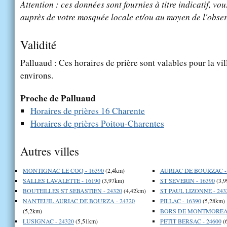
Attention : ces données sont fournies à titre indicatif, vou
auprès de votre mosquée locale et/ou au moyen de l'obser
Validité
Palluaud : Ces horaires de prière sont valables pour la vi
environs.
Proche de Palluaud
Horaires de prières 16 Charente
Horaires de prières Poitou-Charentes
Autres villes
MONTIGNAC LE COQ - 16390
(2,4km)
AURIAC DE BOURZAC - 
SALLES LAVALETTE - 16190
(3,97km)
ST SEVERIN - 16390
(3,9
BOUTEILLES ST SEBASTIEN - 24320
(4,42km)
ST PAUL LIZONNE - 243
NANTEUIL AURIAC DE BOURZA - 24320
PILLAC - 16390
(5,28km)
(5,2km)
BORS DE MONTMOREAU
LUSIGNAC - 24320
(5,51km)
PETIT BERSAC - 24600
(