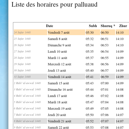
Liste des horaires pour palluaud
Date
Subh
Shuruq *
Zhur
Vendredi 7 août
05:30
06:50
14:10
24 Safar 1448
Samedi 8 août
05:32
06:51
14:10
25 Safar 1448
Dimanche 9 août
05:34
06:53
14:10
26 Safar 1448
Lundi 10 août
05:35
06:54
14:09
27 Safar 1448
Mardi 11 août
05:37
06:55
14:09
28 Safar 1448
Mercredi 12 août
05:38
06:56
14:09
29 Safar 1448
Jeudi 13 août
05:40
06:57
14:09
30 Safar 1448
Vendredi 14 août
05:41
06:59
14:09
31 Safar 1448
Samedi 15 août
05:43
07:00
14:09
2 Rabi' al-awwal 1448
Dimanche 16 août
05:44
07:01
14:08
3 Rabi' al-awwal 1448
Lundi 17 août
05:46
07:02
14:08
4 Rabi' al-awwal 1448
Mardi 18 août
05:47
07:04
14:08
5 Rabi' al-awwal 1448
Mercredi 19 août
05:49
07:05
14:08
6 Rabi' al-awwal 1448
Jeudi 20 août
05:50
07:06
14:07
7 Rabi' al-awwal 1448
Vendredi 21 août
05:52
07:07
14:07
8 Rabi' al-awwal 1448
Samedi 22 août
05:53
07:08
14:07
9 Rabi' al-awwal 1448