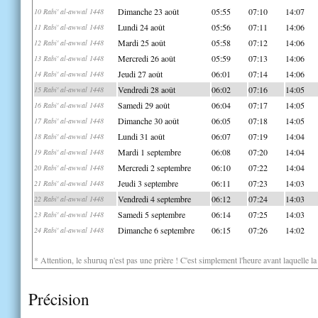
Dimanche 23 août
05:55
07:10
14:07
10 Rabi' al-awwal 1448
Lundi 24 août
05:56
07:11
14:06
11 Rabi' al-awwal 1448
Mardi 25 août
05:58
07:12
14:06
12 Rabi' al-awwal 1448
Mercredi 26 août
05:59
07:13
14:06
13 Rabi' al-awwal 1448
Jeudi 27 août
06:01
07:14
14:06
14 Rabi' al-awwal 1448
Vendredi 28 août
06:02
07:16
14:05
15 Rabi' al-awwal 1448
Samedi 29 août
06:04
07:17
14:05
16 Rabi' al-awwal 1448
Dimanche 30 août
06:05
07:18
14:05
17 Rabi' al-awwal 1448
Lundi 31 août
06:07
07:19
14:04
18 Rabi' al-awwal 1448
Mardi 1 septembre
06:08
07:20
14:04
19 Rabi' al-awwal 1448
Mercredi 2 septembre
06:10
07:22
14:04
20 Rabi' al-awwal 1448
Jeudi 3 septembre
06:11
07:23
14:03
21 Rabi' al-awwal 1448
Vendredi 4 septembre
06:12
07:24
14:03
22 Rabi' al-awwal 1448
Samedi 5 septembre
06:14
07:25
14:03
23 Rabi' al-awwal 1448
Dimanche 6 septembre
06:15
07:26
14:02
24 Rabi' al-awwal 1448
* Attention, le shuruq n'est pas une prière ! C'est simplement l'heure avant laquelle l
Précision