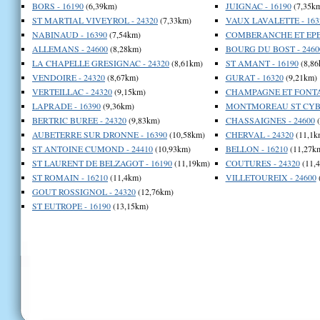
BORS - 16190
(6,39km)
JUIGNAC - 16190
(7,35k
ST MARTIAL VIVEYROL - 24320
(7,33km)
VAUX LAVALETTE - 163
NABINAUD - 16390
(7,54km)
COMBERANCHE ET EPEL
ALLEMANS - 24600
(8,28km)
BOURG DU BOST - 2460
LA CHAPELLE GRESIGNAC - 24320
(8,61km)
ST AMANT - 16190
(8,86
VENDOIRE - 24320
(8,67km)
GURAT - 16320
(9,21km)
VERTEILLAC - 24320
(9,15km)
CHAMPAGNE ET FONTAI
LAPRADE - 16390
(9,36km)
MONTMOREAU ST CYBA
BERTRIC BUREE - 24320
(9,83km)
CHASSAIGNES - 24600
(
AUBETERRE SUR DRONNE - 16390
(10,58km)
CHERVAL - 24320
(11,1k
ST ANTOINE CUMOND - 24410
(10,93km)
BELLON - 16210
(11,27k
ST LAURENT DE BELZAGOT - 16190
(11,19km)
COUTURES - 24320
(11,
ST ROMAIN - 16210
(11,4km)
VILLETOUREIX - 24600
GOUT ROSSIGNOL - 24320
(12,76km)
ST EUTROPE - 16190
(13,15km)