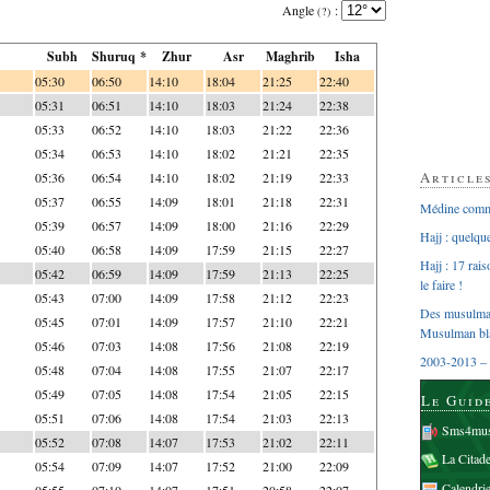
Angle
:
(?)
Subh
Shuruq *
Zhur
Asr
Maghrib
Isha
05:30
06:50
14:10
18:04
21:25
22:40
05:31
06:51
14:10
18:03
21:24
22:38
05:33
06:52
14:10
18:03
21:22
22:36
05:34
06:53
14:10
18:02
21:21
22:35
Article
05:36
06:54
14:10
18:02
21:19
22:33
05:37
06:55
14:09
18:01
21:18
22:31
Médine comme
05:39
06:57
14:09
18:00
21:16
22:29
Hajj : quelq
05:40
06:58
14:09
17:59
21:15
22:27
Hajj : 17 rai
05:42
06:59
14:09
17:59
21:13
22:25
le faire !
05:43
07:00
14:09
17:58
21:12
22:23
Des musulman
05:45
07:01
14:09
17:57
21:10
22:21
Musulman bl
05:46
07:03
14:08
17:56
21:08
22:19
2003-2013 – 
05:48
07:04
14:08
17:55
21:07
22:17
05:49
07:05
14:08
17:54
21:05
22:15
Le Guid
05:51
07:06
14:08
17:54
21:03
22:13
Sms4mus
05:52
07:08
14:07
17:53
21:02
22:11
La Citad
05:54
07:09
14:07
17:52
21:00
22:09
Calendri
05:55
07:10
14:07
17:51
20:58
22:07