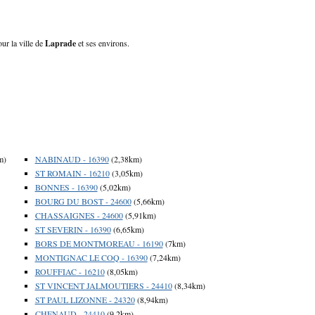
ur la ville de
Laprade
et ses environs.
m)
NABINAUD - 16390
(2,38km)
ST ROMAIN - 16210
(3,05km)
BONNES - 16390
(5,02km)
BOURG DU BOST - 24600
(5,66km)
CHASSAIGNES - 24600
(5,91km)
ST SEVERIN - 16390
(6,65km)
BORS DE MONTMOREAU - 16190
(7km)
MONTIGNAC LE COQ - 16390
(7,24km)
ROUFFIAC - 16210
(8,05km)
ST VINCENT JALMOUTIERS - 24410
(8,34km)
ST PAUL LIZONNE - 24320
(8,94km)
CHENAUD - 24410
(9,2km)