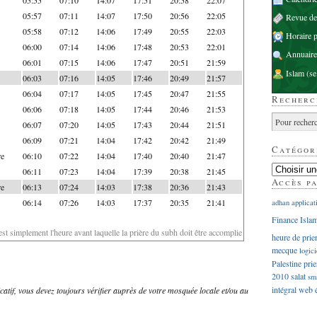
05:57
07:11
14:07
17:50
20:56
22:05
Revue d
05:58
07:12
14:06
17:49
20:55
22:03
Horaire p
06:00
07:14
14:06
17:48
20:53
22:01
Annuaire
06:01
07:15
14:06
17:47
20:51
21:59
Islam
(se
06:03
07:16
14:05
17:46
20:49
21:57
06:04
07:17
14:05
17:45
20:47
21:55
Recherc
06:06
07:18
14:05
17:44
20:46
21:53
06:07
07:20
14:05
17:43
20:44
21:51
06:09
07:21
14:04
17:42
20:42
21:49
Catégor
re
06:10
07:22
14:04
17:40
20:40
21:47
06:11
07:23
14:04
17:39
20:38
21:45
Accès p
re
06:13
07:24
14:03
17:38
20:36
21:43
06:14
07:26
14:03
17:37
20:35
21:41
adhan
applicat
Finance Isla
'est simplement l'heure avant laquelle la prière du subh doit être accomplie
heure de prie
mecque
logici
Palestine
prie
2010
salat
sm
intégral
web
dicatif, vous devez toujours vérifier auprès de votre mosquée locale et/ou au