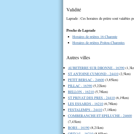
Validité
Laprade : Ces horaires de prière sont valables po
Proche de Laprade
Horaires de prières 16 Charente
Horaires de prières Poitou-Charentes
Autres villes
AUBETERRE SUR DRONNE - 16390
(1,3k
ST ANTOINE CUMOND - 24410
(2,5km)
PETIT BERSAC - 24600
(3,85km)
PILLAC - 16390
(5,22km)
BELLON - 16210
(5,78km)
ST PRIVAT DES PRES - 24410
(6,19km)
LES ESSARDS - 16210
(6,78km)
FESTALEMPS - 24410
(7,18km)
COMBERANCHE ET EPELUCHE - 24600
(7,43km)
BORS - 16190
(8,21km)
ORIVAL - 16210
(8,85km)