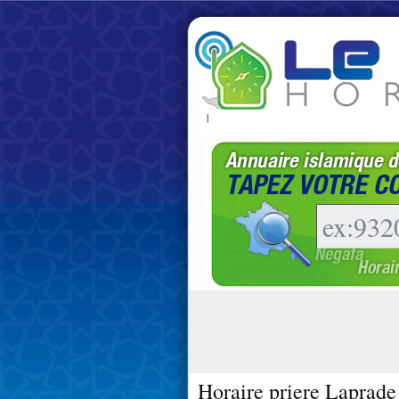
|
Horaire priere Laprade