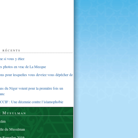
s récents
 si vous y étiez
ues photos en vrac de La Mecque
sons pour lesquelles vous devriez vous dépêcher de
s du Niger voient pour la première fois un
anc
CCIF : Une décennie contre l’islamophobie
e Musulman
lim
elle du Musulman
er Ramadan 2019