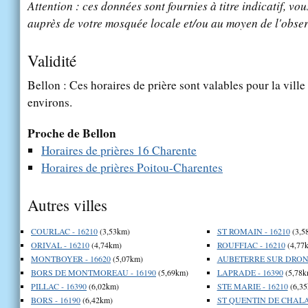
Attention : ces données sont fournies à titre indicatif, vou
auprès de votre mosquée locale et/ou au moyen de l'obser
Validité
Bellon : Ces horaires de prière sont valables pour la vill
environs.
Proche de Bellon
Horaires de prières 16 Charente
Horaires de prières Poitou-Charentes
Autres villes
COURLAC - 16210
(3,53km)
ST ROMAIN - 16210
(3,5
ORIVAL - 16210
(4,74km)
ROUFFIAC - 16210
(4,77
MONTBOYER - 16620
(5,07km)
AUBETERRE SUR DRONN
BORS DE MONTMOREAU - 16190
(5,69km)
LAPRADE - 16390
(5,78k
PILLAC - 16390
(6,02km)
STE MARIE - 16210
(6,35
BORS - 16190
(6,42km)
ST QUENTIN DE CHALAI