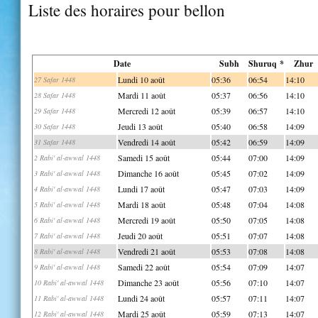
Liste des horaires pour bellon
Date
Subh
Shuruq *
Zhur
Lundi 10 août
05:36
06:54
14:10
27 Safar 1448
Mardi 11 août
05:37
06:56
14:10
28 Safar 1448
Mercredi 12 août
05:39
06:57
14:10
29 Safar 1448
Jeudi 13 août
05:40
06:58
14:09
30 Safar 1448
Vendredi 14 août
05:42
06:59
14:09
31 Safar 1448
Samedi 15 août
05:44
07:00
14:09
2 Rabi' al-awwal 1448
Dimanche 16 août
05:45
07:02
14:09
3 Rabi' al-awwal 1448
Lundi 17 août
05:47
07:03
14:09
4 Rabi' al-awwal 1448
Mardi 18 août
05:48
07:04
14:08
5 Rabi' al-awwal 1448
Mercredi 19 août
05:50
07:05
14:08
6 Rabi' al-awwal 1448
Jeudi 20 août
05:51
07:07
14:08
7 Rabi' al-awwal 1448
Vendredi 21 août
05:53
07:08
14:08
8 Rabi' al-awwal 1448
Samedi 22 août
05:54
07:09
14:07
9 Rabi' al-awwal 1448
Dimanche 23 août
05:56
07:10
14:07
10 Rabi' al-awwal 1448
Lundi 24 août
05:57
07:11
14:07
11 Rabi' al-awwal 1448
Mardi 25 août
05:59
07:13
14:07
12 Rabi' al-awwal 1448