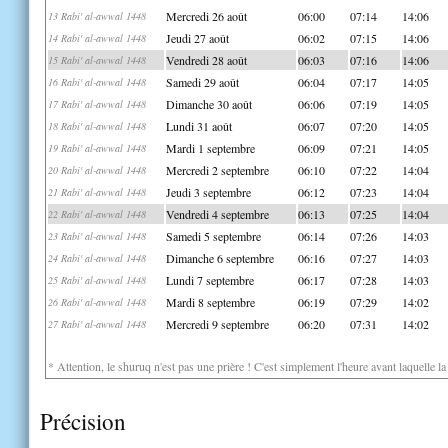
Mercredi 26 août
06:00
07:14
14:06
13 Rabi' al-awwal 1448
Jeudi 27 août
06:02
07:15
14:06
14 Rabi' al-awwal 1448
Vendredi 28 août
06:03
07:16
14:06
15 Rabi' al-awwal 1448
Samedi 29 août
06:04
07:17
14:05
16 Rabi' al-awwal 1448
Dimanche 30 août
06:06
07:19
14:05
17 Rabi' al-awwal 1448
Lundi 31 août
06:07
07:20
14:05
18 Rabi' al-awwal 1448
Mardi 1 septembre
06:09
07:21
14:05
19 Rabi' al-awwal 1448
Mercredi 2 septembre
06:10
07:22
14:04
20 Rabi' al-awwal 1448
Jeudi 3 septembre
06:12
07:23
14:04
21 Rabi' al-awwal 1448
Vendredi 4 septembre
06:13
07:25
14:04
22 Rabi' al-awwal 1448
Samedi 5 septembre
06:14
07:26
14:03
23 Rabi' al-awwal 1448
Dimanche 6 septembre
06:16
07:27
14:03
24 Rabi' al-awwal 1448
Lundi 7 septembre
06:17
07:28
14:03
25 Rabi' al-awwal 1448
Mardi 8 septembre
06:19
07:29
14:02
26 Rabi' al-awwal 1448
Mercredi 9 septembre
06:20
07:31
14:02
27 Rabi' al-awwal 1448
* Attention, le shuruq n'est pas une prière ! C'est simplement l'heure avant laquelle l
Précision