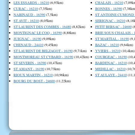
LES ESSARDS - 16210
(6,93km)
CHALAIS - 16210
(7,09k
CURAC - 16210
(7,35km)
BONNES - 16390
(7,38km
NABINAUD - 16390
(7,5km)
ST ANTOINE CUMOND -
ST AVIT - 16210
(8,05km)
SERIGNAC - 16210
(8,18
ST LAURENT DES COMBES - 16480
(8,82km)
PETIT BERSAC - 24600
(
MONTIGNAC LE COQ - 16390
(8,88km)
BRIE SOUS CHALAIS - 
JUIGNAC - 16190
(9,09km)
ST MARTIAL - 16190
(9,
CHENAUD - 24410
(9,45km)
BAZAC - 16210
(9,64km)
ST LAURENT DE BELZAGOT - 16190
(9,71km)
YVIERS - 16210
(10,4km)
MONTMOREAU ST CYBARD - 16190
(10,42km)
COURGEAC - 16190
(10,
ST SEVERIN - 16390
(10,47km)
BARDENAC - 16210
(10,
ST AMANT - 16190
(10,73km)
MEDILLAC - 16210
(10,7
RIOUX MARTIN - 16210
(10,96km)
ST AULAYE - 24410
(11,
BOURG DU BOST - 24600
(11,22km)