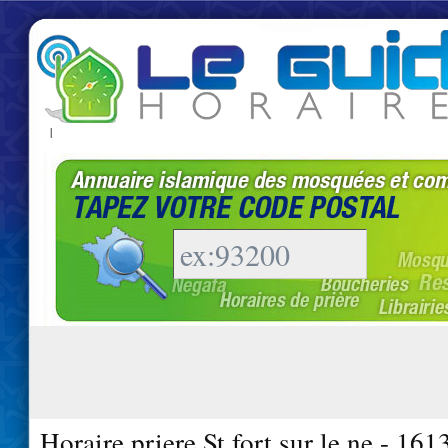
|
Horaire priere St fort sur le ne - 161