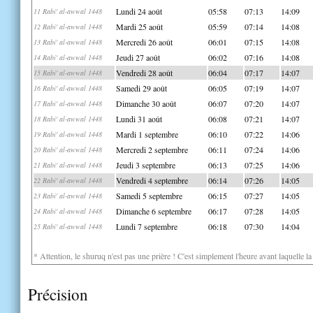
Lundi 24 août
05:58
07:13
14:09
11 Rabi' al-awwal 1448
Mardi 25 août
05:59
07:14
14:08
12 Rabi' al-awwal 1448
Mercredi 26 août
06:01
07:15
14:08
13 Rabi' al-awwal 1448
Jeudi 27 août
06:02
07:16
14:08
14 Rabi' al-awwal 1448
Vendredi 28 août
06:04
07:17
14:07
15 Rabi' al-awwal 1448
Samedi 29 août
06:05
07:19
14:07
16 Rabi' al-awwal 1448
Dimanche 30 août
06:07
07:20
14:07
17 Rabi' al-awwal 1448
Lundi 31 août
06:08
07:21
14:07
18 Rabi' al-awwal 1448
Mardi 1 septembre
06:10
07:22
14:06
19 Rabi' al-awwal 1448
Mercredi 2 septembre
06:11
07:24
14:06
20 Rabi' al-awwal 1448
Jeudi 3 septembre
06:13
07:25
14:06
21 Rabi' al-awwal 1448
Vendredi 4 septembre
06:14
07:26
14:05
22 Rabi' al-awwal 1448
Samedi 5 septembre
06:15
07:27
14:05
23 Rabi' al-awwal 1448
Dimanche 6 septembre
06:17
07:28
14:05
24 Rabi' al-awwal 1448
Lundi 7 septembre
06:18
07:30
14:04
25 Rabi' al-awwal 1448
* Attention, le shuruq n'est pas une prière ! C'est simplement l'heure avant laquelle l
Précision