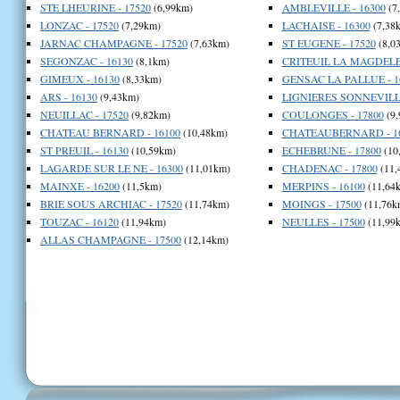
STE LHEURINE - 17520
(6,99km)
AMBLEVILLE - 16300
(7
LONZAC - 17520
(7,29km)
LACHAISE - 16300
(7,38
JARNAC CHAMPAGNE - 17520
(7,63km)
ST EUGENE - 17520
(8,0
SEGONZAC - 16130
(8,1km)
CRITEUIL LA MAGDELEI
GIMEUX - 16130
(8,33km)
GENSAC LA PALLUE - 1
ARS - 16130
(9,43km)
LIGNIERES SONNEVILLE
NEUILLAC - 17520
(9,82km)
COULONGES - 17800
(9,
CHATEAU BERNARD - 16100
(10,48km)
CHATEAUBERNARD - 1
ST PREUIL - 16130
(10,59km)
ECHEBRUNE - 17800
(10
LAGARDE SUR LE NE - 16300
(11,01km)
CHADENAC - 17800
(11,
MAINXE - 16200
(11,5km)
MERPINS - 16100
(11,64
BRIE SOUS ARCHIAC - 17520
(11,74km)
MOINGS - 17500
(11,76k
TOUZAC - 16120
(11,94km)
NEULLES - 17500
(11,99
ALLAS CHAMPAGNE - 17500
(12,14km)