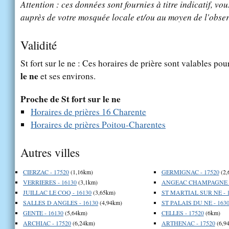
Attention : ces données sont fournies à titre indicatif, vou
auprès de votre mosquée locale et/ou au moyen de l'obser
Validité
St fort sur le ne : Ces horaires de prière sont valables pou
le ne
et ses environs.
Proche de St fort sur le ne
Horaires de prières 16 Charente
Horaires de prières Poitou-Charentes
Autres villes
CIERZAC - 17520
(1,16km)
GERMIGNAC - 17520
(2,
VERRIERES - 16130
(3,1km)
ANGEAC CHAMPAGNE -
JUILLAC LE COQ - 16130
(3,65km)
ST MARTIAL SUR NE - 
SALLES D ANGLES - 16130
(4,94km)
ST PALAIS DU NE - 163
GENTE - 16130
(5,64km)
CELLES - 17520
(6km)
ARCHIAC - 17520
(6,24km)
ARTHENAC - 17520
(6,9