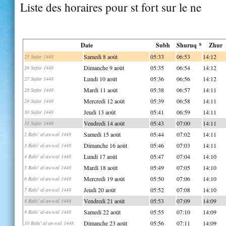
Liste des horaires pour st fort sur le ne
Date
Subh
Shuruq *
Zhur
Samedi 8 août
05:33
06:53
14:12
25 Safar 1448
Dimanche 9 août
05:35
06:54
14:12
26 Safar 1448
Lundi 10 août
05:36
06:56
14:12
27 Safar 1448
Mardi 11 août
05:38
06:57
14:11
28 Safar 1448
Mercredi 12 août
05:39
06:58
14:11
29 Safar 1448
Jeudi 13 août
05:41
06:59
14:11
30 Safar 1448
Vendredi 14 août
05:43
07:00
14:11
31 Safar 1448
Samedi 15 août
05:44
07:02
14:11
2 Rabi' al-awwal 1448
Dimanche 16 août
05:46
07:03
14:11
3 Rabi' al-awwal 1448
Lundi 17 août
05:47
07:04
14:10
4 Rabi' al-awwal 1448
Mardi 18 août
05:49
07:05
14:10
5 Rabi' al-awwal 1448
Mercredi 19 août
05:50
07:06
14:10
6 Rabi' al-awwal 1448
Jeudi 20 août
05:52
07:08
14:10
7 Rabi' al-awwal 1448
Vendredi 21 août
05:53
07:09
14:09
8 Rabi' al-awwal 1448
Samedi 22 août
05:55
07:10
14:09
9 Rabi' al-awwal 1448
Dimanche 23 août
05:56
07:11
14:09
10 Rabi' al-awwal 1448