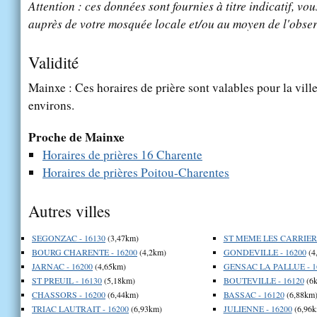
Attention : ces données sont fournies à titre indicatif, vou
auprès de votre mosquée locale et/ou au moyen de l'obser
Validité
Mainxe : Ces horaires de prière sont valables pour la vill
environs.
Proche de Mainxe
Horaires de prières 16 Charente
Horaires de prières Poitou-Charentes
Autres villes
SEGONZAC - 16130
(3,47km)
ST MEME LES CARRIERE
BOURG CHARENTE - 16200
(4,2km)
GONDEVILLE - 16200
(4
JARNAC - 16200
(4,65km)
GENSAC LA PALLUE - 1
ST PREUIL - 16130
(5,18km)
BOUTEVILLE - 16120
(6
CHASSORS - 16200
(6,44km)
BASSAC - 16120
(6,88km
TRIAC LAUTRAIT - 16200
(6,93km)
JULIENNE - 16200
(6,96k