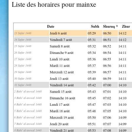
Liste des horaires pour mainxe
Date
Subh
Shuruq *
Zhur
Jeudi 6 août
05:29
06:50
14:12
23 Safar 1448
Vendredi 7 août
05:31
06:51
14:12
24 Safar 1448
Samedi 8 août
05:32
06:52
14:11
25 Safar 1448
Dimanche 9 août
05:34
06:54
14:11
26 Safar 1448
Lundi 10 août
05:36
06:55
14:11
27 Safar 1448
Mardi 11 août
05:37
06:56
14:11
28 Safar 1448
Mercredi 12 août
05:39
06:57
14:11
29 Safar 1448
Jeudi 13 août
05:40
06:59
14:11
30 Safar 1448
Vendredi 14 août
05:42
07:00
14:10
31 Safar 1448
Samedi 15 août
05:43
07:01
14:10
2 Rabi' al-awwal 1448
Dimanche 16 août
05:45
07:02
14:10
3 Rabi' al-awwal 1448
Lundi 17 août
05:47
07:03
14:10
4 Rabi' al-awwal 1448
Mardi 18 août
05:48
07:05
14:10
5 Rabi' al-awwal 1448
Mercredi 19 août
05:50
07:06
14:09
6 Rabi' al-awwal 1448
Jeudi 20 août
05:51
07:07
14:09
7 Rabi' al-awwal 1448
Vendredi 21 août
05:53
07:08
14:09
8 Rabi' al-awwal 1448