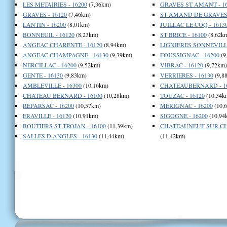
LES METAIRIES - 16200
(7,36km)
GRAVES ST AMANT - 16
GRAVES - 16120
(7,46km)
ST AMAND DE GRAVES 
LANTIN - 16200
(8,01km)
JUILLAC LE COQ - 1613
BONNEUIL - 16120
(8,23km)
ST BRICE - 16100
(8,62k
ANGEAC CHARENTE - 16120
(8,94km)
LIGNIERES SONNEVILLE
ANGEAC CHAMPAGNE - 16130
(9,39km)
FOUSSIGNAC - 16200
(9
NERCILLAC - 16200
(9,52km)
VIBRAC - 16120
(9,72km)
GENTE - 16130
(9,83km)
VERRIERES - 16130
(9,8
AMBLEVILLE - 16300
(10,16km)
CHATEAUBERNARD - 1
CHATEAU BERNARD - 16100
(10,28km)
TOUZAC - 16120
(10,34k
REPARSAC - 16200
(10,57km)
MERIGNAC - 16200
(10,
ERAVILLE - 16120
(10,91km)
SIGOGNE - 16200
(10,94
BOUTIERS ST TROJAN - 16100
(11,39km)
CHATEAUNEUF SUR CHA
SALLES D ANGLES - 16130
(11,44km)
(11,42km)