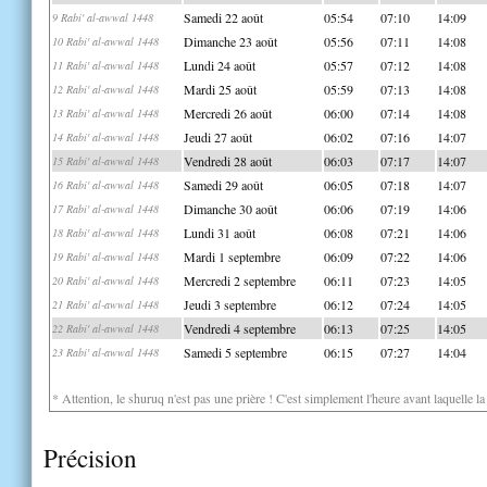
Samedi 22 août
05:54
07:10
14:09
9 Rabi' al-awwal 1448
Dimanche 23 août
05:56
07:11
14:08
10 Rabi' al-awwal 1448
Lundi 24 août
05:57
07:12
14:08
11 Rabi' al-awwal 1448
Mardi 25 août
05:59
07:13
14:08
12 Rabi' al-awwal 1448
Mercredi 26 août
06:00
07:14
14:08
13 Rabi' al-awwal 1448
Jeudi 27 août
06:02
07:16
14:07
14 Rabi' al-awwal 1448
Vendredi 28 août
06:03
07:17
14:07
15 Rabi' al-awwal 1448
Samedi 29 août
06:05
07:18
14:07
16 Rabi' al-awwal 1448
Dimanche 30 août
06:06
07:19
14:06
17 Rabi' al-awwal 1448
Lundi 31 août
06:08
07:21
14:06
18 Rabi' al-awwal 1448
Mardi 1 septembre
06:09
07:22
14:06
19 Rabi' al-awwal 1448
Mercredi 2 septembre
06:11
07:23
14:05
20 Rabi' al-awwal 1448
Jeudi 3 septembre
06:12
07:24
14:05
21 Rabi' al-awwal 1448
Vendredi 4 septembre
06:13
07:25
14:05
22 Rabi' al-awwal 1448
Samedi 5 septembre
06:15
07:27
14:04
23 Rabi' al-awwal 1448
* Attention, le shuruq n'est pas une prière ! C'est simplement l'heure avant laquelle l
Précision