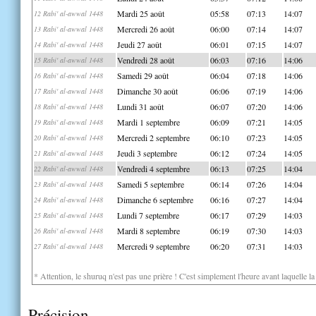
Mardi 25 août
05:58
07:13
14:07
12 Rabi' al-awwal 1448
Mercredi 26 août
06:00
07:14
14:07
13 Rabi' al-awwal 1448
Jeudi 27 août
06:01
07:15
14:07
14 Rabi' al-awwal 1448
Vendredi 28 août
06:03
07:16
14:06
15 Rabi' al-awwal 1448
Samedi 29 août
06:04
07:18
14:06
16 Rabi' al-awwal 1448
Dimanche 30 août
06:06
07:19
14:06
17 Rabi' al-awwal 1448
Lundi 31 août
06:07
07:20
14:06
18 Rabi' al-awwal 1448
Mardi 1 septembre
06:09
07:21
14:05
19 Rabi' al-awwal 1448
Mercredi 2 septembre
06:10
07:23
14:05
20 Rabi' al-awwal 1448
Jeudi 3 septembre
06:12
07:24
14:05
21 Rabi' al-awwal 1448
Vendredi 4 septembre
06:13
07:25
14:04
22 Rabi' al-awwal 1448
Samedi 5 septembre
06:14
07:26
14:04
23 Rabi' al-awwal 1448
Dimanche 6 septembre
06:16
07:27
14:04
24 Rabi' al-awwal 1448
Lundi 7 septembre
06:17
07:29
14:03
25 Rabi' al-awwal 1448
Mardi 8 septembre
06:19
07:30
14:03
26 Rabi' al-awwal 1448
Mercredi 9 septembre
06:20
07:31
14:03
27 Rabi' al-awwal 1448
* Attention, le shuruq n'est pas une prière ! C'est simplement l'heure avant laquelle l
Précision