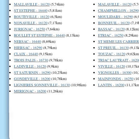
MALLAVILLE - 16120
(5,74km)
MALAVILLE - 16120
(5,7
ST ESTEPHE - 16440
(5,81km)
CHAMPMILLON - 16290
BOUTEVILLE - 16120
(6,5km)
MOULIDARS - 16290
(6,
NONAVILLE - 16120
(7,17km)
BONNEUIL - 16120
(7,19
JURIGNAC - 16250
(7,64km)
BASSAC - 16120
(8,12km
ROULLET ST ESTEPHE - 16440
(8,13km)
ETRIAC - 16250
(8,29km)
NERSAC - 16440
(8,69km)
ST MEME LES CARRIERE
HIERSAC - 16290
(8,79km)
ST PREUIL - 16130
(9,13
CLAIX - 16440
(9,15km)
TOUZAC - 16120
(9,62km
TROIS PALIS - 16730
(9,78km)
TRIAC LAUTRAIT - 1620
LADIVILLE - 16120
(9,9km)
VIVILLE - 16120
(10,17k
ST SATURNIN - 16290
(10,25km)
VIGNOLLES - 16300
(10,
GONDEVILLE - 16200
(10,78km)
MAINFONDS - 16250
(10
LIGNIERES SONNEVILLE - 16130
(10,98km)
LANTIN - 16200
(11,17km
MERIGNAC - 16200
(11,26km)