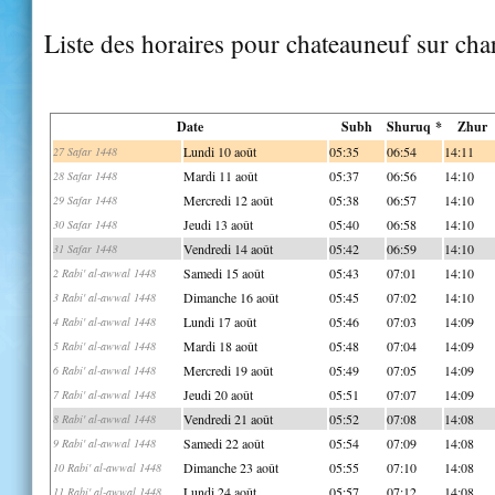
Liste des horaires pour chateauneuf sur cha
Date
Subh
Shuruq *
Zhur
Lundi 10 août
05:35
06:54
14:11
27 Safar 1448
Mardi 11 août
05:37
06:56
14:10
28 Safar 1448
Mercredi 12 août
05:38
06:57
14:10
29 Safar 1448
Jeudi 13 août
05:40
06:58
14:10
30 Safar 1448
Vendredi 14 août
05:42
06:59
14:10
31 Safar 1448
Samedi 15 août
05:43
07:01
14:10
2 Rabi' al-awwal 1448
Dimanche 16 août
05:45
07:02
14:10
3 Rabi' al-awwal 1448
Lundi 17 août
05:46
07:03
14:09
4 Rabi' al-awwal 1448
Mardi 18 août
05:48
07:04
14:09
5 Rabi' al-awwal 1448
Mercredi 19 août
05:49
07:05
14:09
6 Rabi' al-awwal 1448
Jeudi 20 août
05:51
07:07
14:09
7 Rabi' al-awwal 1448
Vendredi 21 août
05:52
07:08
14:08
8 Rabi' al-awwal 1448
Samedi 22 août
05:54
07:09
14:08
9 Rabi' al-awwal 1448
Dimanche 23 août
05:55
07:10
14:08
10 Rabi' al-awwal 1448
Lundi 24 août
05:57
07:12
14:08
11 Rabi' al-awwal 1448