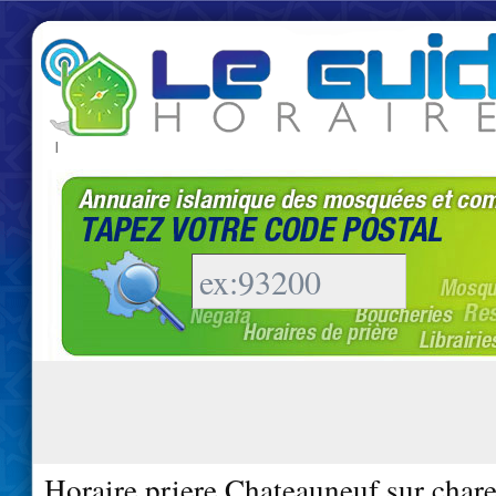
|
Horaire priere Chateauneuf sur char