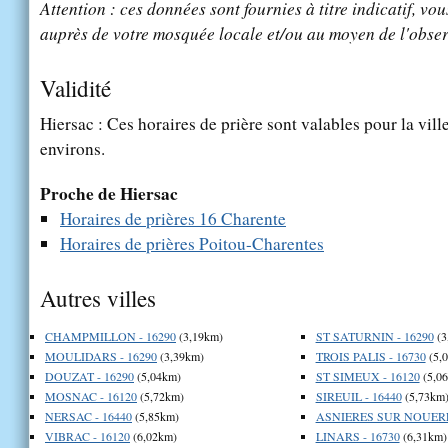
Attention : ces données sont fournies à titre indicatif, vou
auprès de votre mosquée locale et/ou au moyen de l'obser
Validité
Hiersac : Ces horaires de prière sont valables pour la vill
environs.
Proche de Hiersac
Horaires de prières 16 Charente
Horaires de prières Poitou-Charentes
Autres villes
CHAMPMILLON - 16290
(3,19km)
ST SATURNIN - 16290
(3
MOULIDARS - 16290
(3,39km)
TROIS PALIS - 16730
(5,
DOUZAT - 16290
(5,04km)
ST SIMEUX - 16120
(5,0
MOSNAC - 16120
(5,72km)
SIREUIL - 16440
(5,73km
NERSAC - 16440
(5,85km)
ASNIERES SUR NOUERE 
VIBRAC - 16120
(6,02km)
LINARS - 16730
(6,31km)