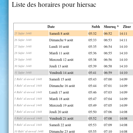
Liste des horaires pour hiersac
Date
Subh
Shuruq *
Zhur
Samedi 8 août
05:32
06:52
14:11
25 Safar 1448
Dimanche 9 août
05:33
06:53
14:11
26 Safar 1448
Lundi 10 août
05:35
06:54
14:10
27 Safar 1448
Mardi 11 août
05:36
06:55
14:10
28 Safar 1448
Mercredi 12 août
05:38
06:56
14:10
29 Safar 1448
Jeudi 13 août
05:39
06:58
14:10
30 Safar 1448
Vendredi 14 août
05:41
06:59
14:10
31 Safar 1448
Samedi 15 août
05:43
07:00
14:09
2 Rabi' al-awwal 1448
Dimanche 16 août
05:44
07:01
14:09
3 Rabi' al-awwal 1448
Lundi 17 août
05:46
07:03
14:09
4 Rabi' al-awwal 1448
Mardi 18 août
05:47
07:04
14:09
5 Rabi' al-awwal 1448
Mercredi 19 août
05:49
07:05
14:09
6 Rabi' al-awwal 1448
Jeudi 20 août
05:50
07:06
14:08
7 Rabi' al-awwal 1448
Vendredi 21 août
05:52
07:08
14:08
8 Rabi' al-awwal 1448
Samedi 22 août
05:53
07:09
14:08
9 Rabi' al-awwal 1448
Dimanche 23 août
05:55
07:10
14:08
10 Rabi' al-awwal 1448