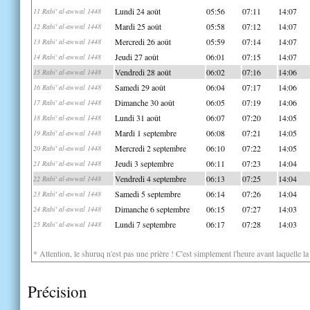
Lundi 24 août
05:56
07:11
14:07
11 Rabi' al-awwal 1448
Mardi 25 août
05:58
07:12
14:07
12 Rabi' al-awwal 1448
Mercredi 26 août
05:59
07:14
14:07
13 Rabi' al-awwal 1448
Jeudi 27 août
06:01
07:15
14:07
14 Rabi' al-awwal 1448
Vendredi 28 août
06:02
07:16
14:06
15 Rabi' al-awwal 1448
Samedi 29 août
06:04
07:17
14:06
16 Rabi' al-awwal 1448
Dimanche 30 août
06:05
07:19
14:06
17 Rabi' al-awwal 1448
Lundi 31 août
06:07
07:20
14:05
18 Rabi' al-awwal 1448
Mardi 1 septembre
06:08
07:21
14:05
19 Rabi' al-awwal 1448
Mercredi 2 septembre
06:10
07:22
14:05
20 Rabi' al-awwal 1448
Jeudi 3 septembre
06:11
07:23
14:04
21 Rabi' al-awwal 1448
Vendredi 4 septembre
06:13
07:25
14:04
22 Rabi' al-awwal 1448
Samedi 5 septembre
06:14
07:26
14:04
23 Rabi' al-awwal 1448
Dimanche 6 septembre
06:15
07:27
14:03
24 Rabi' al-awwal 1448
Lundi 7 septembre
06:17
07:28
14:03
25 Rabi' al-awwal 1448
* Attention, le shuruq n'est pas une prière ! C'est simplement l'heure avant laquelle l
Précision