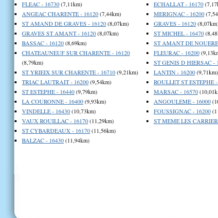
FLEAC - 16730
(7,11km)
ECHALLAT - 16170
(7,17
ANGEAC CHARENTE - 16120
(7,44km)
MERIGNAC - 16200
(7,5
ST AMAND DE GRAVES - 16120
(8,07km)
GRAVES - 16120
(8,07km
GRAVES ST AMANT - 16120
(8,07km)
ST MICHEL - 16470
(8,48
BASSAC - 16120
(8,69km)
ST AMANT DE NOUERE 
CHATEAUNEUF SUR CHARENTE - 16120
FLEURAC - 16200
(9,13k
(8,79km)
ST GENIS D HIERSAC - 
ST YRIEIX SUR CHARENTE - 16710
(9,21km)
LANTIN - 16200
(9,71km)
TRIAC LAUTRAIT - 16200
(9,54km)
ROULLET ST ESTEPHE -
ST ESTEPHE - 16440
(9,79km)
MARSAC - 16570
(10,01k
LA COURONNE - 16400
(9,93km)
ANGOULEME - 16000
(1
VINDELLE - 16430
(10,73km)
FOUSSIGNAC - 16200
(1
VAUX ROUILLAC - 16170
(11,29km)
ST MEME LES CARRIERE
ST CYBARDEAUX - 16170
(11,56km)
BALZAC - 16430
(11,94km)