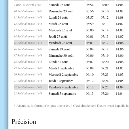
Samedi 22 août
05:54
07:09
14:08
9 Rabi' al-awwal 1448
Dimanche 23 août
05:56
07:10
14:08
10 Rabi' al-awwal 1448
Lundi 24 août
05:57
07:12
14:08
11 Rabi' al-awwal 1448
Mardi 25 août
05:59
07:13
14:07
12 Rabi' al-awwal 1448
Mercredi 26 août
06:00
07:14
14:07
13 Rabi' al-awwal 1448
Jeudi 27 août
06:01
07:15
14:07
14 Rabi' al-awwal 1448
Vendredi 28 août
06:03
07:17
14:06
15 Rabi' al-awwal 1448
Samedi 29 août
06:04
07:18
14:06
16 Rabi' al-awwal 1448
Dimanche 30 août
06:06
07:19
14:06
17 Rabi' al-awwal 1448
Lundi 31 août
06:07
07:20
14:06
18 Rabi' al-awwal 1448
Mardi 1 septembre
06:09
07:21
14:05
19 Rabi' al-awwal 1448
Mercredi 2 septembre
06:10
07:23
14:05
20 Rabi' al-awwal 1448
Jeudi 3 septembre
06:12
07:24
14:05
21 Rabi' al-awwal 1448
Vendredi 4 septembre
06:13
07:25
14:04
22 Rabi' al-awwal 1448
Samedi 5 septembre
06:15
07:26
14:04
23 Rabi' al-awwal 1448
* Attention, le shuruq n'est pas une prière ! C'est simplement l'heure avant laquelle l
Précision