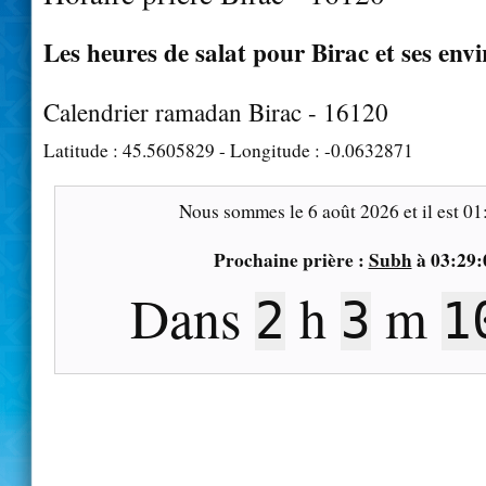
Les heures de salat pour Birac et ses env
Calendrier ramadan Birac - 16120
Latitude :
45.5605829
- Longitude :
-0.0632871
Nous sommes le
6 août 2026
et il est
01
Prochaine prière :
Subh
à
03:29:
Dans
h
m
2
3