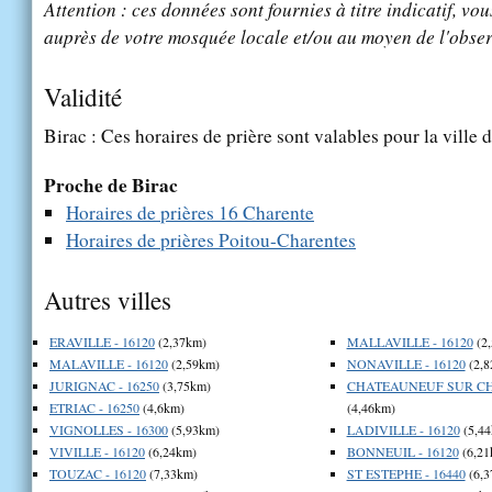
Attention : ces données sont fournies à titre indicatif, vou
auprès de votre mosquée locale et/ou au moyen de l'obser
Validité
Birac : Ces horaires de prière sont valables pour la ville 
Proche de Birac
Horaires de prières 16 Charente
Horaires de prières Poitou-Charentes
Autres villes
ERAVILLE - 16120
(2,37km)
MALLAVILLE - 16120
(2
MALAVILLE - 16120
(2,59km)
NONAVILLE - 16120
(2,8
JURIGNAC - 16250
(3,75km)
CHATEAUNEUF SUR CHA
ETRIAC - 16250
(4,6km)
(4,46km)
VIGNOLLES - 16300
(5,93km)
LADIVILLE - 16120
(5,44
VIVILLE - 16120
(6,24km)
BONNEUIL - 16120
(6,21
TOUZAC - 16120
(7,33km)
ST ESTEPHE - 16440
(6,3