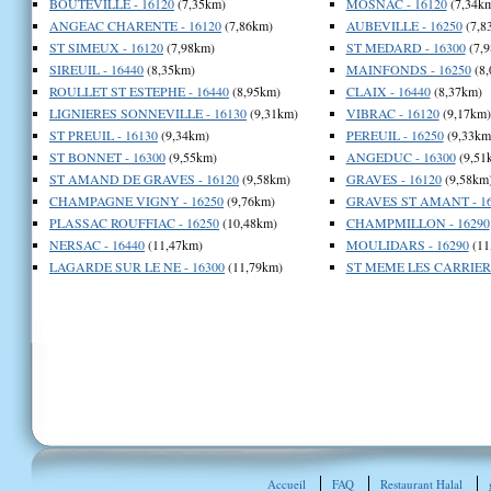
BOUTEVILLE - 16120
(7,35km)
MOSNAC - 16120
(7,34k
ANGEAC CHARENTE - 16120
(7,86km)
AUBEVILLE - 16250
(7,8
ST SIMEUX - 16120
(7,98km)
ST MEDARD - 16300
(7,
SIREUIL - 16440
(8,35km)
MAINFONDS - 16250
(8,
ROULLET ST ESTEPHE - 16440
(8,95km)
CLAIX - 16440
(8,37km)
LIGNIERES SONNEVILLE - 16130
(9,31km)
VIBRAC - 16120
(9,17km)
ST PREUIL - 16130
(9,34km)
PEREUIL - 16250
(9,33km
ST BONNET - 16300
(9,55km)
ANGEDUC - 16300
(9,51
ST AMAND DE GRAVES - 16120
(9,58km)
GRAVES - 16120
(9,58km
CHAMPAGNE VIGNY - 16250
(9,76km)
GRAVES ST AMANT - 16
PLASSAC ROUFFIAC - 16250
(10,48km)
CHAMPMILLON - 16290
NERSAC - 16440
(11,47km)
MOULIDARS - 16290
(11
LAGARDE SUR LE NE - 16300
(11,79km)
ST MEME LES CARRIERE
Accueil
FAQ
Restaurant Halal