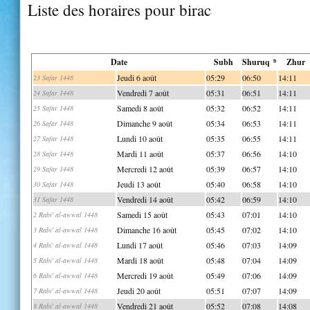
Liste des horaires pour birac
Date
Subh
Shuruq *
Zhur
Jeudi 6 août
05:29
06:50
14:11
23 Safar 1448
Vendredi 7 août
05:31
06:51
14:11
24 Safar 1448
Samedi 8 août
05:32
06:52
14:11
25 Safar 1448
Dimanche 9 août
05:34
06:53
14:11
26 Safar 1448
Lundi 10 août
05:35
06:55
14:11
27 Safar 1448
Mardi 11 août
05:37
06:56
14:10
28 Safar 1448
Mercredi 12 août
05:39
06:57
14:10
29 Safar 1448
Jeudi 13 août
05:40
06:58
14:10
30 Safar 1448
Vendredi 14 août
05:42
06:59
14:10
31 Safar 1448
Samedi 15 août
05:43
07:01
14:10
2 Rabi' al-awwal 1448
Dimanche 16 août
05:45
07:02
14:10
3 Rabi' al-awwal 1448
Lundi 17 août
05:46
07:03
14:09
4 Rabi' al-awwal 1448
Mardi 18 août
05:48
07:04
14:09
5 Rabi' al-awwal 1448
Mercredi 19 août
05:49
07:06
14:09
6 Rabi' al-awwal 1448
Jeudi 20 août
05:51
07:07
14:09
7 Rabi' al-awwal 1448
Vendredi 21 août
05:52
07:08
14:08
8 Rabi' al-awwal 1448