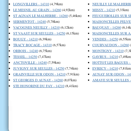
LONGVILLERS - 14310
(4,79km)
NEUILLY LE MALHERBE 
LE MESNIL AU GRAIN - 14260
(4,92km)
MISSY - 14210
(5,33km)
ST AGNAN LE MALHERBE - 14260
(5,46km)
FEUGUEROLLES SUR SE
SERMENTOT - 14240
(5,78km)
MAISONCELLES PELVEY
VACOGNES NEUILLY - 14210
(6,12km)
BAUQUAY - 14260
(6,14
ST VAAST SUR SEULLES - 14250
(6,15km)
MAISONCELLES SUR AJ
BOUGY - 14210
(6,39km)
VENDES - 14250
(6,55km
TRACY BOCAGE - 14310
(6,57km)
COURVAUDON - 14260
(
ORBOIS - 14240
(6,75km)
MONTIGNY - 14210
(7,3
TESSEL - 14250
(7,47km)
GAVRUS - 14210
(7,49km
ANCTOVILLE - 14240
(7,59km)
HOTTOT LES BAGUES - 
JUVIGNY SUR SEULLES - 14250
(7,74km)
EVRECY - 14210
(7,81km
GRAINVILLE SUR ODON - 14210
(7,91km)
AUNAY SUR ODON - 14
ST GEORGES D AUNAY - 14260
(8,07km)
AMAYE SUR SEULLES - 
STE HONORINE DU FAY - 14210
(8,41km)