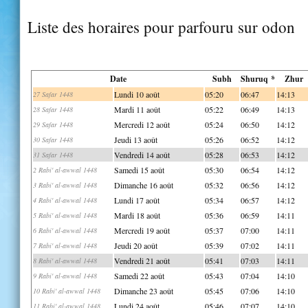
Liste des horaires pour parfouru sur odon
Date
Subh
Shuruq *
Zhur
Lundi 10 août
05:20
06:47
14:13
27 Safar 1448
Mardi 11 août
05:22
06:49
14:13
28 Safar 1448
Mercredi 12 août
05:24
06:50
14:12
29 Safar 1448
Jeudi 13 août
05:26
06:52
14:12
30 Safar 1448
Vendredi 14 août
05:28
06:53
14:12
31 Safar 1448
Samedi 15 août
05:30
06:54
14:12
2 Rabi' al-awwal 1448
Dimanche 16 août
05:32
06:56
14:12
3 Rabi' al-awwal 1448
Lundi 17 août
05:34
06:57
14:12
4 Rabi' al-awwal 1448
Mardi 18 août
05:36
06:59
14:11
5 Rabi' al-awwal 1448
Mercredi 19 août
05:37
07:00
14:11
6 Rabi' al-awwal 1448
Jeudi 20 août
05:39
07:02
14:11
7 Rabi' al-awwal 1448
Vendredi 21 août
05:41
07:03
14:11
8 Rabi' al-awwal 1448
Samedi 22 août
05:43
07:04
14:10
9 Rabi' al-awwal 1448
Dimanche 23 août
05:45
07:06
14:10
10 Rabi' al-awwal 1448
Lundi 24 août
05:46
07:07
14:10
11 Rabi' al-awwal 1448