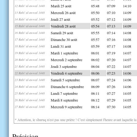
Mardi 25 août
05:48
07:09
14:10
12 Rabi' al-awwal 1448
Mercredi 26 août
05:50
07:10
14:09
13 Rabi' al-awwal 1448
Jeudi 27 août
05:52
07:12
14:09
14 Rabi' al-awwal 1448
Vendredi 28 août
05:54
07:13
14:09
15 Rabi' al-awwal 1448
Samedi 29 août
05:55
07:14
14:08
16 Rabi' al-awwal 1448
Dimanche 30 août
05:57
07:16
14:08
17 Rabi' al-awwal 1448
Lundi 31 août
05:59
07:17
14:08
18 Rabi' al-awwal 1448
Mardi 1 septembre
06:01
07:19
14:07
19 Rabi' al-awwal 1448
Mercredi 2 septembre
06:02
07:20
14:07
20 Rabi' al-awwal 1448
Jeudi 3 septembre
06:04
07:22
14:07
21 Rabi' al-awwal 1448
Vendredi 4 septembre
06:06
07:23
14:06
22 Rabi' al-awwal 1448
Samedi 5 septembre
06:07
07:24
14:06
23 Rabi' al-awwal 1448
Dimanche 6 septembre
06:09
07:26
14:06
24 Rabi' al-awwal 1448
Lundi 7 septembre
06:11
07:27
14:05
25 Rabi' al-awwal 1448
Mardi 8 septembre
06:12
07:29
14:05
26 Rabi' al-awwal 1448
Mercredi 9 septembre
06:14
07:30
14:05
27 Rabi' al-awwal 1448
* Attention, le shuruq n'est pas une prière ! C'est simplement l'heure avant laquelle l
Précision