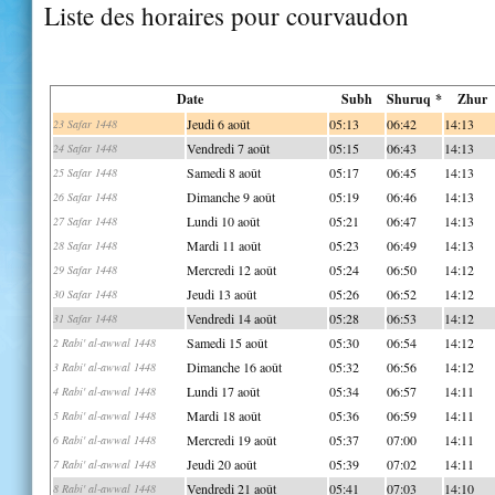
Liste des horaires pour courvaudon
Date
Subh
Shuruq *
Zhur
Jeudi 6 août
05:13
06:42
14:13
23 Safar 1448
Vendredi 7 août
05:15
06:43
14:13
24 Safar 1448
Samedi 8 août
05:17
06:45
14:13
25 Safar 1448
Dimanche 9 août
05:19
06:46
14:13
26 Safar 1448
Lundi 10 août
05:21
06:47
14:13
27 Safar 1448
Mardi 11 août
05:23
06:49
14:13
28 Safar 1448
Mercredi 12 août
05:24
06:50
14:12
29 Safar 1448
Jeudi 13 août
05:26
06:52
14:12
30 Safar 1448
Vendredi 14 août
05:28
06:53
14:12
31 Safar 1448
Samedi 15 août
05:30
06:54
14:12
2 Rabi' al-awwal 1448
Dimanche 16 août
05:32
06:56
14:12
3 Rabi' al-awwal 1448
Lundi 17 août
05:34
06:57
14:11
4 Rabi' al-awwal 1448
Mardi 18 août
05:36
06:59
14:11
5 Rabi' al-awwal 1448
Mercredi 19 août
05:37
07:00
14:11
6 Rabi' al-awwal 1448
Jeudi 20 août
05:39
07:02
14:11
7 Rabi' al-awwal 1448
Vendredi 21 août
05:41
07:03
14:10
8 Rabi' al-awwal 1448