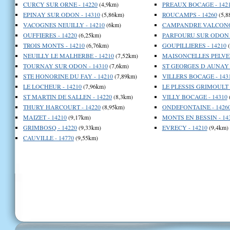
CURCY SUR ORNE - 14220
(4,9km)
PREAUX BOCAGE - 142
EPINAY SUR ODON - 14310
(5,86km)
ROUCAMPS - 14260
(5,8
VACOGNES NEUILLY - 14210
(6km)
CAMPANDRE VALCONGR
OUFFIERES - 14220
(6,25km)
PARFOURU SUR ODON -
TROIS MONTS - 14210
(6,76km)
GOUPILLIERES - 14210
(
NEUILLY LE MALHERBE - 14210
(7,52km)
MAISONCELLES PELVEY
TOURNAY SUR ODON - 14310
(7,6km)
ST GEORGES D AUNAY -
STE HONORINE DU FAY - 14210
(7,89km)
VILLERS BOCAGE - 143
LE LOCHEUR - 14210
(7,96km)
LE PLESSIS GRIMOULT -
ST MARTIN DE SALLEN - 14220
(8,3km)
VILLY BOCAGE - 14310
THURY HARCOURT - 14220
(8,95km)
ONDEFONTAINE - 1426
MAIZET - 14210
(9,17km)
MONTS EN BESSIN - 14
GRIMBOSQ - 14220
(9,33km)
EVRECY - 14210
(9,4km)
CAUVILLE - 14770
(9,55km)