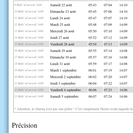
Samedi 22 août
05:43
07:04
14:10
9 Rabi' al-awwal 1448
Dimanche 23 août
05:45
07:06
14:10
10 Rabi' al-awwal 1448
Lundi 24 août
05:47
07:07
14:10
11 Rabi' al-awwal 1448
Mardi 25 août
05:48
07:09
14:09
12 Rabi' al-awwal 1448
Mercredi 26 août
05:50
07:10
14:09
13 Rabi' al-awwal 1448
Jeudi 27 août
05:52
07:12
14:09
14 Rabi' al-awwal 1448
Vendredi 28 août
05:54
07:13
14:09
15 Rabi' al-awwal 1448
Samedi 29 août
05:55
07:14
14:08
16 Rabi' al-awwal 1448
Dimanche 30 août
05:57
07:16
14:08
17 Rabi' al-awwal 1448
Lundi 31 août
05:59
07:17
14:08
18 Rabi' al-awwal 1448
Mardi 1 septembre
06:01
07:19
14:07
19 Rabi' al-awwal 1448
Mercredi 2 septembre
06:02
07:20
14:07
20 Rabi' al-awwal 1448
Jeudi 3 septembre
06:04
07:22
14:07
21 Rabi' al-awwal 1448
Vendredi 4 septembre
06:06
07:23
14:06
22 Rabi' al-awwal 1448
Samedi 5 septembre
06:07
07:24
14:06
23 Rabi' al-awwal 1448
* Attention, le shuruq n'est pas une prière ! C'est simplement l'heure avant laquelle l
Précision