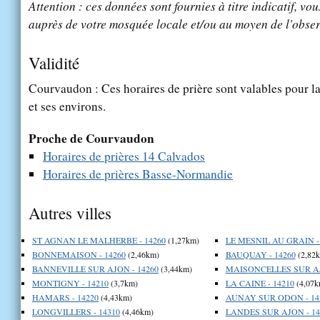
Attention : ces données sont fournies à titre indicatif, vou
auprès de votre mosquée locale et/ou au moyen de l'obser
Validité
Courvaudon : Ces horaires de prière sont valables pour la
et ses environs.
Proche de Courvaudon
Horaires de prières 14 Calvados
Horaires de prières Basse-Normandie
Autres villes
ST AGNAN LE MALHERBE - 14260
(1,27km)
LE MESNIL AU GRAIN -
BONNEMAISON - 14260
(2,46km)
BAUQUAY - 14260
(2,82
BANNEVILLE SUR AJON - 14260
(3,44km)
MAISONCELLES SUR AJ
MONTIGNY - 14210
(3,7km)
LA CAINE - 14210
(4,07k
HAMARS - 14220
(4,43km)
AUNAY SUR ODON - 14
LONGVILLERS - 14310
(4,46km)
LANDES SUR AJON - 14