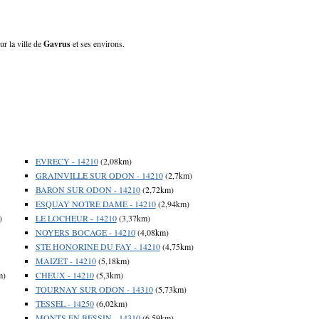
ur la ville de
Gavrus
et ses environs.
EVRECY - 14210
(2,08km)
GRAINVILLE SUR ODON - 14210
(2,7km)
BARON SUR ODON - 14210
(2,72km)
ESQUAY NOTRE DAME - 14210
(2,94km)
)
LE LOCHEUR - 14210
(3,37km)
NOYERS BOCAGE - 14210
(4,08km)
STE HONORINE DU FAY - 14210
(4,75km)
MAIZET - 14210
(5,18km)
m)
CHEUX - 14210
(5,3km)
TOURNAY SUR ODON - 14310
(5,73km)
TESSEL - 14250
(6,02km)
MONTS EN BESSIN - 14310
(6,59km)