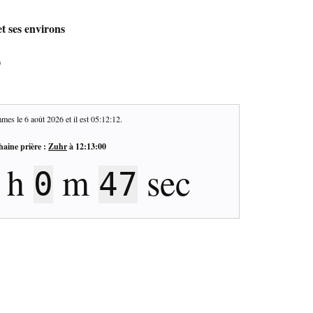
t ses environs
0
mes le
6 août 2026
et il est
05:12:13
.
haine prière :
Zuhr
à
12:13:00
h
m
sec
0
46