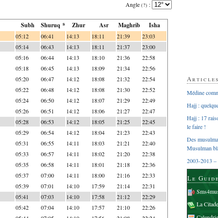
Angle
:
(?)
Subh
Shuruq *
Zhur
Asr
Maghrib
Isha
05:12
06:41
14:13
18:11
21:39
23:03
05:14
06:43
14:13
18:11
21:37
23:00
05:16
06:44
14:13
18:10
21:36
22:58
05:18
06:45
14:13
18:09
21:34
22:56
Article
05:20
06:47
14:12
18:08
21:32
22:54
05:22
06:48
14:12
18:08
21:30
22:52
Médine comme
05:24
06:50
14:12
18:07
21:29
22:49
Hajj : quelq
05:26
06:51
14:12
18:06
21:27
22:47
Hajj : 17 rai
05:28
06:53
14:12
18:05
21:25
22:45
le faire !
05:29
06:54
14:12
18:04
21:23
22:43
Des musulman
05:31
06:55
14:11
18:03
21:21
22:40
Musulman bl
05:33
06:57
14:11
18:02
21:20
22:38
2003-2013 – 
05:35
06:58
14:11
18:01
21:18
22:36
05:37
07:00
14:11
18:00
21:16
22:33
Le Guid
05:39
07:01
14:10
17:59
21:14
22:31
Sms4mus
05:41
07:03
14:10
17:58
21:12
22:29
La Citad
05:42
07:04
14:10
17:57
21:10
22:26
Calendri
05:44
07:05
14:10
17:56
21:08
22:24