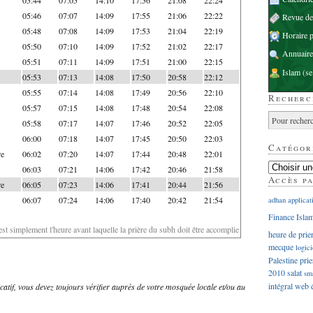
05:46
07:07
14:09
17:55
21:06
22:22
Revue d
05:48
07:08
14:09
17:53
21:04
22:19
Horaire p
05:50
07:10
14:09
17:52
21:02
22:17
Annuaire
05:51
07:11
14:09
17:51
21:00
22:15
Islam
(se
05:53
07:13
14:08
17:50
20:58
22:12
05:55
07:14
14:08
17:49
20:56
22:10
Recherc
05:57
07:15
14:08
17:48
20:54
22:08
05:58
07:17
14:07
17:46
20:52
22:05
06:00
07:18
14:07
17:45
20:50
22:03
Catégor
re
06:02
07:20
14:07
17:44
20:48
22:01
06:03
07:21
14:06
17:42
20:46
21:58
Accès p
re
06:05
07:23
14:06
17:41
20:44
21:56
06:07
07:24
14:06
17:40
20:42
21:54
adhan
applicat
Finance Isla
'est simplement l'heure avant laquelle la prière du subh doit être accomplie
heure de prie
mecque
logici
Palestine
prie
2010
salat
sm
intégral
web
dicatif, vous devez toujours vérifier auprès de votre mosquée locale et/ou au