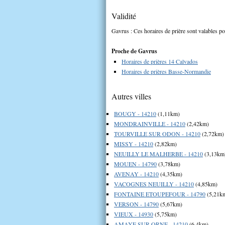
Validité
Gavrus : Ces horaires de prière sont valables po
Proche de Gavrus
Horaires de prières 14 Calvados
Horaires de prières Basse-Normandie
Autres villes
BOUGY - 14210
(1,11km)
MONDRAINVILLE - 14210
(2,42km)
TOURVILLE SUR ODON - 14210
(2,72km)
MISSY - 14210
(2,82km)
NEUILLY LE MALHERBE - 14210
(3,13km
MOUEN - 14790
(3,78km)
AVENAY - 14210
(4,35km)
VACOGNES NEUILLY - 14210
(4,85km)
FONTAINE ETOUPEFOUR - 14790
(5,21k
VERSON - 14790
(5,67km)
VIEUX - 14930
(5,75km)
AMAYE SUR ORNE - 14210
(6,4km)