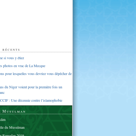
s récents
 si vous y étiez
ues photos en vrac de La Mecque
sons pour lesquelles vous devriez vous dépêcher de
s du Niger voient pour la première fois un
anc
CCIF : Une décennie contre l’islamophobie
e Musulman
lim
elle du Musulman
er Ramadan 2019