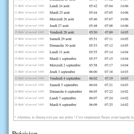
Lundi 24 août
05:42
07:04
14:06
11 Rabi' al-awwal 1448
Mardi 25 août
05:44
07:05
14:06
12 Rabi' al-awwal 1448
Mercredi 26 août
05:46
07:07
14:06
13 Rabi' al-awwal 1448
Jeudi 27 août
05:48
07:08
14:06
14 Rabi' al-awwal 1448
Vendredi 28 août
05:50
07:09
14:05
15 Rabi' al-awwal 1448
Samedi 29 août
05:51
07:11
14:05
16 Rabi' al-awwal 1448
Dimanche 30 août
05:53
07:12
14:05
17 Rabi' al-awwal 1448
Lundi 31 août
05:55
07:14
14:04
18 Rabi' al-awwal 1448
Mardi 1 septembre
05:57
07:15
14:04
19 Rabi' al-awwal 1448
Mercredi 2 septembre
05:58
07:17
14:04
20 Rabi' al-awwal 1448
Jeudi 3 septembre
06:00
07:18
14:03
21 Rabi' al-awwal 1448
Vendredi 4 septembre
06:02
07:19
14:03
22 Rabi' al-awwal 1448
Samedi 5 septembre
06:04
07:21
14:03
23 Rabi' al-awwal 1448
Dimanche 6 septembre
06:05
07:22
14:02
24 Rabi' al-awwal 1448
Lundi 7 septembre
06:07
07:24
14:02
25 Rabi' al-awwal 1448
Mardi 8 septembre
06:09
07:25
14:02
26 Rabi' al-awwal 1448
* Attention, le shuruq n'est pas une prière ! C'est simplement l'heure avant laquelle l
Précision