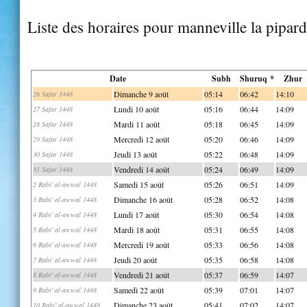
Liste des horaires pour manneville la pipard
Date
Subh
Shuruq *
Zhur
Dimanche 9 août
05:14
06:42
14:10
26 Safar 1448
Lundi 10 août
05:16
06:44
14:09
27 Safar 1448
Mardi 11 août
05:18
06:45
14:09
28 Safar 1448
Mercredi 12 août
05:20
06:46
14:09
29 Safar 1448
Jeudi 13 août
05:22
06:48
14:09
30 Safar 1448
Vendredi 14 août
05:24
06:49
14:09
31 Safar 1448
Samedi 15 août
05:26
06:51
14:09
2 Rabi' al-awwal 1448
Dimanche 16 août
05:28
06:52
14:08
3 Rabi' al-awwal 1448
Lundi 17 août
05:30
06:54
14:08
4 Rabi' al-awwal 1448
Mardi 18 août
05:31
06:55
14:08
5 Rabi' al-awwal 1448
Mercredi 19 août
05:33
06:56
14:08
6 Rabi' al-awwal 1448
Jeudi 20 août
05:35
06:58
14:08
7 Rabi' al-awwal 1448
Vendredi 21 août
05:37
06:59
14:07
8 Rabi' al-awwal 1448
Samedi 22 août
05:39
07:01
14:07
9 Rabi' al-awwal 1448
Dimanche 23 août
05:41
07:02
14:07
10 Rabi' al-awwal 1448