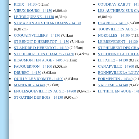
REUX - 14130
(5,2km)
COUDRAY RABUT - 141
VIEUX BOURG - 14130
(6,06km)
LES AUTHIEUX SUR CA
LE TORQUESNE - 14130
(6,3km)
(6,06km)
ST MARTIN AUX CHARTRAINS - 14130
CLARBEC - 14130
(6,4km
(6,81km)
TOURVILLE EN AUGE - 
COQUAINVILLIERS - 14130
(7,1km)
NOROLLES - 14100
(7,13
ST BENOIT D HEBERTOT - 14130
(7,14km)
LE BREVEDENT - 14130
ST ANDRE D HEBERTOT - 14130
(7,22km)
ST PHILIBERT DES CHA
ST PHILBERT DES CHAMPS - 14130
(7,42km)
ST ETIENNE LA THILLAY
BEAUMONT EN AUGE - 14950
(8,1km)
LE FAULQ - 14130
(8,18k
FAUGUERNON - 14100
(8,53km)
CANAPVILLE - 14800
(8
DRUBEC - 14130
(8,63km)
BONNEVILLE LA LOUVE
OUILLY LE VICOMTE - 14100
(8,83km)
FORMENTIN - 14340
(9,
MANERBE - 14340
(9,21km)
VALSEME - 14340
(9,41k
ENGLESQUEVILLE EN AUGE - 14800
(9,64km)
LE THEIL EN AUGE - 14
ST GATIEN DES BOIS - 14130
(9,95km)