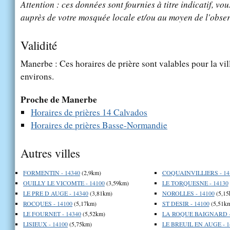
Attention : ces données sont fournies à titre indicatif, vou
auprès de votre mosquée locale et/ou au moyen de l'obser
Validité
Manerbe : Ces horaires de prière sont valables pour la vi
environs.
Proche de Manerbe
Horaires de prières 14 Calvados
Horaires de prières Basse-Normandie
Autres villes
FORMENTIN - 14340
(2,9km)
COQUAINVILLIERS - 14
OUILLY LE VICOMTE - 14100
(3,59km)
LE TORQUESNE - 14130
LE PRE D AUGE - 14340
(3,81km)
NOROLLES - 14100
(5,15
ROCQUES - 14100
(5,17km)
ST DESIR - 14100
(5,51k
LE FOURNET - 14340
(5,52km)
LA ROQUE BAIGNARD -
LISIEUX - 14100
(5,75km)
LE BREUIL EN AUGE - 1