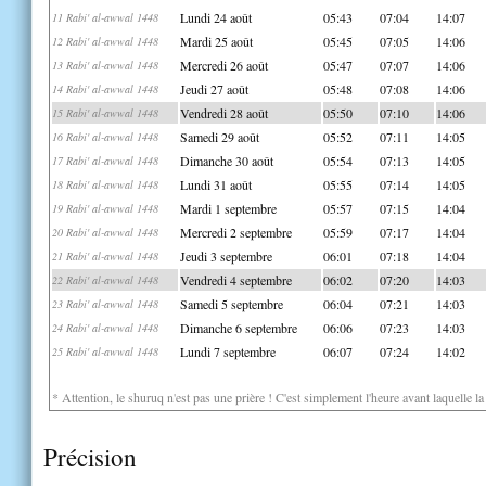
Lundi 24 août
05:43
07:04
14:07
11 Rabi' al-awwal 1448
Mardi 25 août
05:45
07:05
14:06
12 Rabi' al-awwal 1448
Mercredi 26 août
05:47
07:07
14:06
13 Rabi' al-awwal 1448
Jeudi 27 août
05:48
07:08
14:06
14 Rabi' al-awwal 1448
Vendredi 28 août
05:50
07:10
14:06
15 Rabi' al-awwal 1448
Samedi 29 août
05:52
07:11
14:05
16 Rabi' al-awwal 1448
Dimanche 30 août
05:54
07:13
14:05
17 Rabi' al-awwal 1448
Lundi 31 août
05:55
07:14
14:05
18 Rabi' al-awwal 1448
Mardi 1 septembre
05:57
07:15
14:04
19 Rabi' al-awwal 1448
Mercredi 2 septembre
05:59
07:17
14:04
20 Rabi' al-awwal 1448
Jeudi 3 septembre
06:01
07:18
14:04
21 Rabi' al-awwal 1448
Vendredi 4 septembre
06:02
07:20
14:03
22 Rabi' al-awwal 1448
Samedi 5 septembre
06:04
07:21
14:03
23 Rabi' al-awwal 1448
Dimanche 6 septembre
06:06
07:23
14:03
24 Rabi' al-awwal 1448
Lundi 7 septembre
06:07
07:24
14:02
25 Rabi' al-awwal 1448
* Attention, le shuruq n'est pas une prière ! C'est simplement l'heure avant laquelle l
Précision