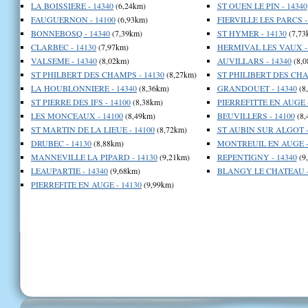
LA BOISSIERE - 14340
(6,24km)
ST OUEN LE PIN - 14340
FAUGUERNON - 14100
(6,93km)
FIERVILLE LES PARCS -
BONNEBOSQ - 14340
(7,39km)
ST HYMER - 14130
(7,73
CLARBEC - 14130
(7,97km)
HERMIVAL LES VAUX - 
VALSEME - 14340
(8,02km)
AUVILLARS - 14340
(8,0
ST PHILBERT DES CHAMPS - 14130
(8,27km)
ST PHILIBERT DES CHA
LA HOUBLONNIERE - 14340
(8,36km)
GRANDOUET - 14340
(8
ST PIERRE DES IFS - 14100
(8,38km)
PIERREFITTE EN AUGE -
LES MONCEAUX - 14100
(8,49km)
BEUVILLERS - 14100
(8,
ST MARTIN DE LA LIEUE - 14100
(8,72km)
ST AUBIN SUR ALGOT -
DRUBEC - 14130
(8,88km)
MONTREUIL EN AUGE -
MANNEVILLE LA PIPARD - 14130
(9,21km)
REPENTIGNY - 14340
(9
LEAUPARTIE - 14340
(9,68km)
BLANGY LE CHATEAU -
PIERREFITE EN AUGE - 14130
(9,99km)