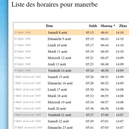
Liste des horaires pour manerbe
Date
Subh
Shuruq *
Zhur
Samedi 8 août
05:13
06:41
14:10
25 Safar 1448
Dimanche 9 août
05:15
06:43
14:10
26 Safar 1448
Lundi 10 août
05:17
06:44
14:10
27 Safar 1448
Mardi 11 août
05:19
06:45
14:10
28 Safar 1448
Mercredi 12 août
05:21
06:47
14:09
29 Safar 1448
Jeudi 13 août
05:23
06:48
14:09
30 Safar 1448
Vendredi 14 août
05:24
06:50
14:09
31 Safar 1448
Samedi 15 août
05:26
06:51
14:09
2 Rabi' al-awwal 1448
Dimanche 16 août
05:28
06:52
14:09
3 Rabi' al-awwal 1448
Lundi 17 août
05:30
06:54
14:08
4 Rabi' al-awwal 1448
Mardi 18 août
05:32
06:55
14:08
5 Rabi' al-awwal 1448
Mercredi 19 août
05:34
06:57
14:08
6 Rabi' al-awwal 1448
Jeudi 20 août
05:36
06:58
14:08
7 Rabi' al-awwal 1448
Vendredi 21 août
05:37
07:00
14:07
8 Rabi' al-awwal 1448
Samedi 22 août
05:39
07:01
14:07
9 Rabi' al-awwal 1448
Dimanche 23 août
05:41
07:03
14:07
10 Rabi' al-awwal 1448