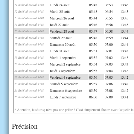
Lundi 24 août
05:42
06:53
13:46
11 Rabi' al-awwal 1448
Mardi 25 août
05:43
06:54
13:45
12 Rabi' al-awwal 1448
Mercredi 26 août
05:44
06:55
13:45
13 Rabi' al-awwal 1448
Jeudi 27 août
05:46
06:56
13:45
14 Rabi' al-awwal 1448
Vendredi 28 août
05:47
06:58
13:44
15 Rabi' al-awwal 1448
Samedi 29 août
05:48
06:59
13:44
16 Rabi' al-awwal 1448
Dimanche 30 août
05:50
07:00
13:44
17 Rabi' al-awwal 1448
Lundi 31 août
05:51
07:01
13:43
18 Rabi' al-awwal 1448
Mardi 1 septembre
05:52
07:02
13:43
19 Rabi' al-awwal 1448
Mercredi 2 septembre
05:54
07:03
13:43
20 Rabi' al-awwal 1448
Jeudi 3 septembre
05:55
07:04
13:43
21 Rabi' al-awwal 1448
Vendredi 4 septembre
05:56
07:05
13:42
22 Rabi' al-awwal 1448
Samedi 5 septembre
05:57
07:06
13:42
23 Rabi' al-awwal 1448
Dimanche 6 septembre
05:59
07:08
13:42
24 Rabi' al-awwal 1448
Lundi 7 septembre
06:00
07:09
13:41
25 Rabi' al-awwal 1448
* Attention, le shuruq n'est pas une prière ! C'est simplement l'heure avant laquelle l
Précision