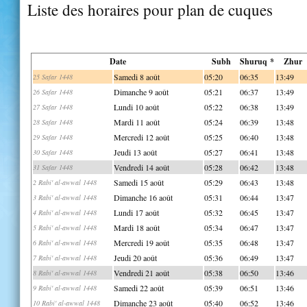
Liste des horaires pour plan de cuques
Date
Subh
Shuruq *
Zhur
Samedi 8 août
05:20
06:35
13:49
25 Safar 1448
Dimanche 9 août
05:21
06:37
13:49
26 Safar 1448
Lundi 10 août
05:22
06:38
13:49
27 Safar 1448
Mardi 11 août
05:24
06:39
13:48
28 Safar 1448
Mercredi 12 août
05:25
06:40
13:48
29 Safar 1448
Jeudi 13 août
05:27
06:41
13:48
30 Safar 1448
Vendredi 14 août
05:28
06:42
13:48
31 Safar 1448
Samedi 15 août
05:29
06:43
13:48
2 Rabi' al-awwal 1448
Dimanche 16 août
05:31
06:44
13:47
3 Rabi' al-awwal 1448
Lundi 17 août
05:32
06:45
13:47
4 Rabi' al-awwal 1448
Mardi 18 août
05:34
06:47
13:47
5 Rabi' al-awwal 1448
Mercredi 19 août
05:35
06:48
13:47
6 Rabi' al-awwal 1448
Jeudi 20 août
05:36
06:49
13:47
7 Rabi' al-awwal 1448
Vendredi 21 août
05:38
06:50
13:46
8 Rabi' al-awwal 1448
Samedi 22 août
05:39
06:51
13:46
9 Rabi' al-awwal 1448
Dimanche 23 août
05:40
06:52
13:46
10 Rabi' al-awwal 1448