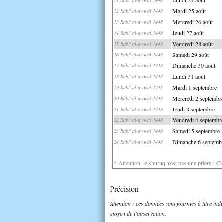
Mardi 25 août
12 Rabi' al-awwal 1448
Mercredi 26 août
13 Rabi' al-awwal 1448
Jeudi 27 août
14 Rabi' al-awwal 1448
Vendredi 28 août
15 Rabi' al-awwal 1448
Samedi 29 août
16 Rabi' al-awwal 1448
Dimanche 30 août
17 Rabi' al-awwal 1448
Lundi 31 août
18 Rabi' al-awwal 1448
Mardi 1 septembre
19 Rabi' al-awwal 1448
Mercredi 2 septembr
20 Rabi' al-awwal 1448
Jeudi 3 septembre
21 Rabi' al-awwal 1448
Vendredi 4 septembr
22 Rabi' al-awwal 1448
Samedi 5 septembre
23 Rabi' al-awwal 1448
Dimanche 6 septemb
24 Rabi' al-awwal 1448
* Attention, le shuruq n'est pas une prière ! C
Précision
Attention : ces données sont fournies à titre in
moyen de l'observation.