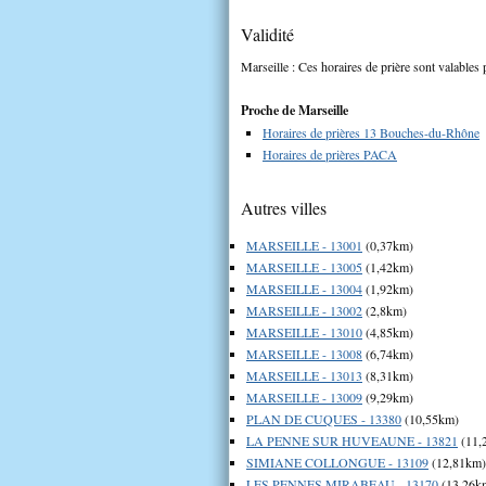
Validité
Marseille : Ces horaires de prière sont valables 
Proche de Marseille
Horaires de prières 13 Bouches-du-Rhône
Horaires de prières PACA
Autres villes
MARSEILLE - 13001
(0,37km)
MARSEILLE - 13005
(1,42km)
MARSEILLE - 13004
(1,92km)
MARSEILLE - 13002
(2,8km)
MARSEILLE - 13010
(4,85km)
MARSEILLE - 13008
(6,74km)
MARSEILLE - 13013
(8,31km)
MARSEILLE - 13009
(9,29km)
PLAN DE CUQUES - 13380
(10,55km)
LA PENNE SUR HUVEAUNE - 13821
(11,
SIMIANE COLLONGUE - 13109
(12,81km)
LES PENNES MIRABEAU - 13170
(13,26k