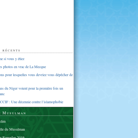
s récents
 si vous y étiez
ues photos en vrac de La Mecque
sons pour lesquelles vous devriez vous dépêcher de
s du Niger voient pour la première fois un
anc
CCIF : Une décennie contre l’islamophobie
e Musulman
lim
elle du Musulman
er Ramadan 2019