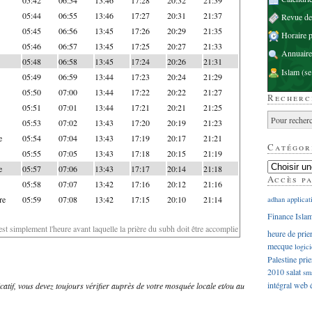
05:44
06:55
13:46
17:27
20:31
21:37
Revue d
05:45
06:56
13:45
17:26
20:29
21:35
Horaire p
05:46
06:57
13:45
17:25
20:27
21:33
Annuaire
05:48
06:58
13:45
17:24
20:26
21:31
Islam
(se
05:49
06:59
13:44
17:23
20:24
21:29
05:50
07:00
13:44
17:22
20:22
21:27
Recherc
05:51
07:01
13:44
17:21
20:21
21:25
05:53
07:02
13:43
17:20
20:19
21:23
e
05:54
07:04
13:43
17:19
20:17
21:21
Catégor
05:55
07:05
13:43
17:18
20:15
21:19
e
05:57
07:06
13:43
17:17
20:14
21:18
Accès p
05:58
07:07
13:42
17:16
20:12
21:16
re
05:59
07:08
13:42
17:15
20:10
21:14
adhan
applicat
Finance Isla
'est simplement l'heure avant laquelle la prière du subh doit être accomplie
heure de prie
mecque
logici
Palestine
prie
2010
salat
sm
intégral
web
dicatif, vous devez toujours vérifier auprès de votre mosquée locale et/ou au