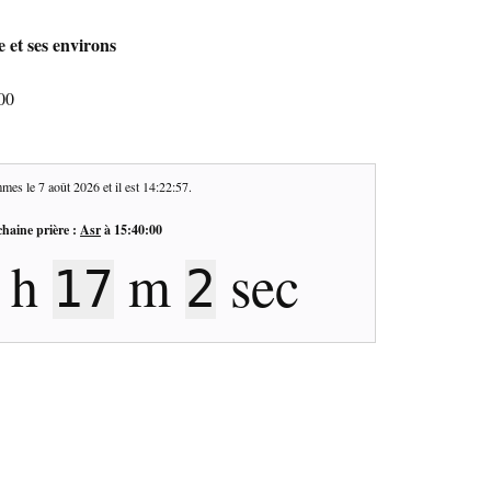
 et ses environs
00
mes le
7 août 2026
et il est
14:22:57
.
haine prière :
Asr
à
15:40:00
h
m
sec
17
2