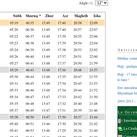
Angle
:
(?)
Subh
Shuruq *
Zhur
Asr
Maghrib
Isha
05:19
06:35
13:49
17:40
20:58
22:09
05:20
06:36
13:49
17:40
20:57
22:07
05:22
06:37
13:49
17:39
20:55
22:06
05:23
06:38
13:49
17:39
20:54
22:04
Article
05:24
06:39
13:49
17:38
20:53
22:02
05:26
06:40
13:49
17:37
20:51
22:00
Médine comme
05:27
06:41
13:48
17:37
20:50
21:59
Hajj : quelq
05:29
06:43
13:48
17:36
20:48
21:57
Hajj : 17 rai
05:30
06:44
13:48
17:35
20:47
21:55
le faire !
05:31
06:45
13:48
17:34
20:45
21:53
Des musulman
05:33
06:46
13:48
17:34
20:44
21:52
Musulman bl
05:34
06:47
13:47
17:33
20:42
21:50
2003-2013 – 
05:35
06:48
13:47
17:32
20:40
21:48
05:37
06:49
13:47
17:31
20:39
21:46
Le Guid
05:38
06:50
13:47
17:30
20:37
21:44
Sms4mus
05:40
06:51
13:46
17:30
20:36
21:42
La Citad
05:41
06:53
13:46
17:29
20:34
21:40
Calendri
05:42
06:54
13:46
17:28
20:32
21:39