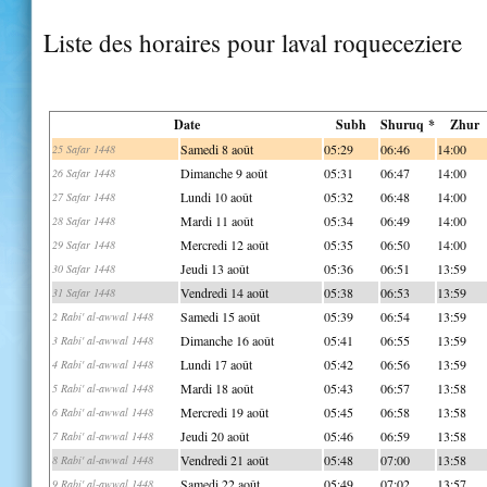
Liste des horaires pour laval roqueceziere
Date
Subh
Shuruq *
Zhur
Samedi 8 août
05:29
06:46
14:00
25 Safar 1448
Dimanche 9 août
05:31
06:47
14:00
26 Safar 1448
Lundi 10 août
05:32
06:48
14:00
27 Safar 1448
Mardi 11 août
05:34
06:49
14:00
28 Safar 1448
Mercredi 12 août
05:35
06:50
14:00
29 Safar 1448
Jeudi 13 août
05:36
06:51
13:59
30 Safar 1448
Vendredi 14 août
05:38
06:53
13:59
31 Safar 1448
Samedi 15 août
05:39
06:54
13:59
2 Rabi' al-awwal 1448
Dimanche 16 août
05:41
06:55
13:59
3 Rabi' al-awwal 1448
Lundi 17 août
05:42
06:56
13:59
4 Rabi' al-awwal 1448
Mardi 18 août
05:43
06:57
13:58
5 Rabi' al-awwal 1448
Mercredi 19 août
05:45
06:58
13:58
6 Rabi' al-awwal 1448
Jeudi 20 août
05:46
06:59
13:58
7 Rabi' al-awwal 1448
Vendredi 21 août
05:48
07:00
13:58
8 Rabi' al-awwal 1448
Samedi 22 août
05:49
07:02
13:57
9 Rabi' al-awwal 1448