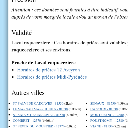
Attention : ces données sont fournies à titre indicatif, vou
auprès de votre mosquée locale et/ou au moyen de l'obser
Validité
Laval roqueceziere : Ces horaires de prière sont valables 
roqueceziere
et ses environs.
Proche de Laval roqueceziere
Horaires de prières 12 Aveyron
Horaires de prières Midi-Pyrénées
Autres villes
ST SALVI DE CARCAVES - 81530
(2km)
SENAUX - 81530
(4,39km
LE MASNAU MASSUGUIES - 81530
(5,83km)
ESCROUX - 81530
(5,89k
ST SALVY DE CARCAVES - 81530
(6,38km)
MONTFRANC - 12380
(6
COMBRET - 12370
(6,66km)
POUSTHOMY - 12380
(6
ST SEVER DU MOUSTIER - 12370
(6,9km)
VIANE - 81530
(7,28km)