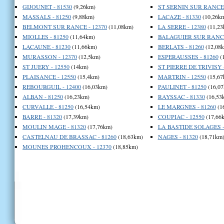
GIJOUNET - 81530
(9,26km)
ST SERNIN SUR RANCE 
MASSALS - 81250
(9,88km)
LACAZE - 81330
(10,26k
BELMONT SUR RANCE - 12370
(11,08km)
LA SERRE - 12380
(11,23
MIOLLES - 81250
(11,64km)
BALAGUIER SUR RANCE
LACAUNE - 81230
(11,66km)
BERLATS - 81260
(12,08
MURASSON - 12370
(12,5km)
ESPERAUSSES - 81260
(
ST JUERY - 12550
(14km)
ST PIERRE DE TRIVISY -
PLAISANCE - 12550
(15,4km)
MARTRIN - 12550
(15,67
REBOURGUIL - 12400
(16,03km)
PAULINET - 81250
(16,07
ALBAN - 81250
(16,23km)
RAYSSAC - 81330
(16,53
CURVALLE - 81250
(16,54km)
LE MARGNES - 81260
(1
BARRE - 81320
(17,39km)
COUPIAC - 12550
(17,66
MOULIN MAGE - 81320
(17,76km)
LA BASTIDE SOLAGES -
CASTELNAU DE BRASSAC - 81260
(18,63km)
NAGES - 81320
(18,71km
MOUNES PROHENCOUX - 12370
(18,85km)