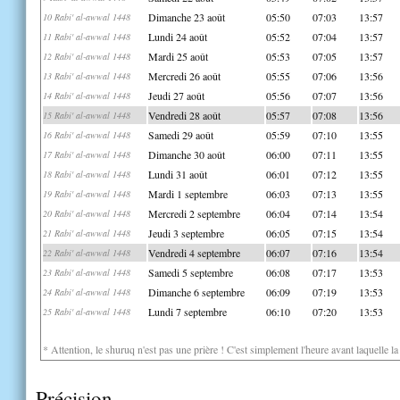
Dimanche 23 août
05:50
07:03
13:57
10 Rabi' al-awwal 1448
Lundi 24 août
05:52
07:04
13:57
11 Rabi' al-awwal 1448
Mardi 25 août
05:53
07:05
13:57
12 Rabi' al-awwal 1448
Mercredi 26 août
05:55
07:06
13:56
13 Rabi' al-awwal 1448
Jeudi 27 août
05:56
07:07
13:56
14 Rabi' al-awwal 1448
Vendredi 28 août
05:57
07:08
13:56
15 Rabi' al-awwal 1448
Samedi 29 août
05:59
07:10
13:55
16 Rabi' al-awwal 1448
Dimanche 30 août
06:00
07:11
13:55
17 Rabi' al-awwal 1448
Lundi 31 août
06:01
07:12
13:55
18 Rabi' al-awwal 1448
Mardi 1 septembre
06:03
07:13
13:55
19 Rabi' al-awwal 1448
Mercredi 2 septembre
06:04
07:14
13:54
20 Rabi' al-awwal 1448
Jeudi 3 septembre
06:05
07:15
13:54
21 Rabi' al-awwal 1448
Vendredi 4 septembre
06:07
07:16
13:54
22 Rabi' al-awwal 1448
Samedi 5 septembre
06:08
07:17
13:53
23 Rabi' al-awwal 1448
Dimanche 6 septembre
06:09
07:19
13:53
24 Rabi' al-awwal 1448
Lundi 7 septembre
06:10
07:20
13:53
25 Rabi' al-awwal 1448
* Attention, le shuruq n'est pas une prière ! C'est simplement l'heure avant laquelle l
Précision