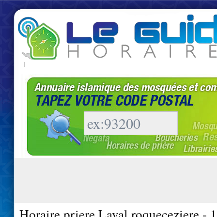
|
Horaire priere Laval roqueceziere - 