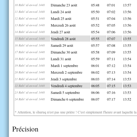
Dimanche 23 août
05:48
07:01
13:57
10 Rabi' al-awwal 1448
Lundi 24 août
05:50
07:02
13:56
11 Rabi' al-awwal 1448
Mardi 25 août
05:51
07:04
13:56
12 Rabi' al-awwal 1448
Mercredi 26 août
05:52
07:05
13:56
13 Rabi' al-awwal 1448
Jeudi 27 août
05:54
07:06
13:56
14 Rabi' al-awwal 1448
Vendredi 28 août
05:55
07:07
13:55
15 Rabi' al-awwal 1448
Samedi 29 août
05:57
07:08
13:55
16 Rabi' al-awwal 1448
Dimanche 30 août
05:58
07:09
13:55
17 Rabi' al-awwal 1448
Lundi 31 août
05:59
07:11
13:54
18 Rabi' al-awwal 1448
Mardi 1 septembre
06:01
07:12
13:54
19 Rabi' al-awwal 1448
Mercredi 2 septembre
06:02
07:13
13:54
20 Rabi' al-awwal 1448
Jeudi 3 septembre
06:03
07:14
13:53
21 Rabi' al-awwal 1448
Vendredi 4 septembre
06:05
07:15
13:53
22 Rabi' al-awwal 1448
Samedi 5 septembre
06:06
07:16
13:53
23 Rabi' al-awwal 1448
Dimanche 6 septembre
06:07
07:17
13:52
24 Rabi' al-awwal 1448
* Attention, le shuruq n'est pas une prière ! C'est simplement l'heure avant laquelle l
Précision