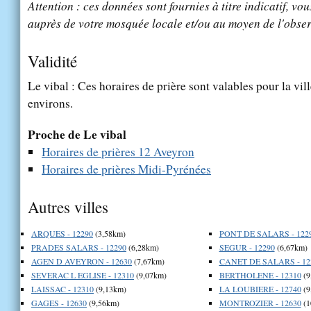
Attention : ces données sont fournies à titre indicatif, vou
auprès de votre mosquée locale et/ou au moyen de l'obser
Validité
Le vibal : Ces horaires de prière sont valables pour la vil
environs.
Proche de Le vibal
Horaires de prières 12 Aveyron
Horaires de prières Midi-Pyrénées
Autres villes
ARQUES - 12290
(3,58km)
PONT DE SALARS - 122
PRADES SALARS - 12290
(6,28km)
SEGUR - 12290
(6,67km)
AGEN D AVEYRON - 12630
(7,67km)
CANET DE SALARS - 12
SEVERAC L EGLISE - 12310
(9,07km)
BERTHOLENE - 12310
(9
LAISSAC - 12310
(9,13km)
LA LOUBIERE - 12740
(9
GAGES - 12630
(9,56km)
MONTROZIER - 12630
(1