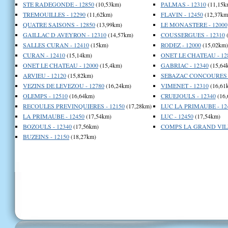
STE RADEGONDE - 12850
(10,53km)
PALMAS - 12310
(11,15k
TREMOUILLES - 12290
(11,62km)
FLAVIN - 12450
(12,37km
QUATRE SAISONS - 12850
(13,99km)
LE MONASTERE - 12000
GAILLAC D AVEYRON - 12310
(14,57km)
COUSSERGUES - 12310
(
SALLES CURAN - 12410
(15km)
RODEZ - 12000
(15,02km)
CURAN - 12410
(15,14km)
ONET LE CHATEAU - 12
ONET LE CHATEAU - 12000
(15,4km)
GABRIAC - 12340
(15,64
ARVIEU - 12120
(15,82km)
SEBAZAC CONCOURES -
VEZINS DE LEVEZOU - 12780
(16,24km)
VIMENET - 12310
(16,61
OLEMPS - 12510
(16,64km)
CRUEJOULS - 12340
(16,
RECOULES PREVINQUIERES - 12150
(17,28km)
LUC LA PRIMAUBE - 12
LA PRIMAUBE - 12450
(17,54km)
LUC - 12450
(17,54km)
BOZOULS - 12340
(17,56km)
COMPS LA GRAND VILLE
BUZEINS - 12150
(18,27km)