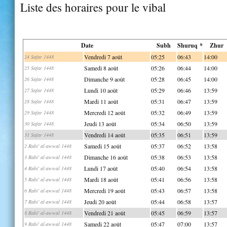
Liste des horaires pour le vibal
Date
Subh
Shuruq *
Zhur
Vendredi 7 août
05:25
06:43
14:00
24 Safar 1448
Samedi 8 août
05:26
06:44
14:00
25 Safar 1448
Dimanche 9 août
05:28
06:45
14:00
26 Safar 1448
Lundi 10 août
05:29
06:46
13:59
27 Safar 1448
Mardi 11 août
05:31
06:47
13:59
28 Safar 1448
Mercredi 12 août
05:32
06:49
13:59
29 Safar 1448
Jeudi 13 août
05:34
06:50
13:59
30 Safar 1448
Vendredi 14 août
05:35
06:51
13:59
31 Safar 1448
Samedi 15 août
05:37
06:52
13:58
2 Rabi' al-awwal 1448
Dimanche 16 août
05:38
06:53
13:58
3 Rabi' al-awwal 1448
Lundi 17 août
05:40
06:54
13:58
4 Rabi' al-awwal 1448
Mardi 18 août
05:41
06:56
13:58
5 Rabi' al-awwal 1448
Mercredi 19 août
05:43
06:57
13:58
6 Rabi' al-awwal 1448
Jeudi 20 août
05:44
06:58
13:57
7 Rabi' al-awwal 1448
Vendredi 21 août
05:45
06:59
13:57
8 Rabi' al-awwal 1448
Samedi 22 août
05:47
07:00
13:57
9 Rabi' al-awwal 1448