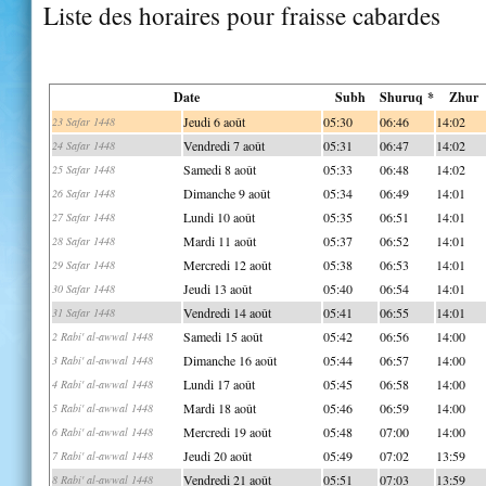
Liste des horaires pour fraisse cabardes
Date
Subh
Shuruq *
Zhur
Jeudi 6 août
05:30
06:46
14:02
23 Safar 1448
Vendredi 7 août
05:31
06:47
14:02
24 Safar 1448
Samedi 8 août
05:33
06:48
14:02
25 Safar 1448
Dimanche 9 août
05:34
06:49
14:01
26 Safar 1448
Lundi 10 août
05:35
06:51
14:01
27 Safar 1448
Mardi 11 août
05:37
06:52
14:01
28 Safar 1448
Mercredi 12 août
05:38
06:53
14:01
29 Safar 1448
Jeudi 13 août
05:40
06:54
14:01
30 Safar 1448
Vendredi 14 août
05:41
06:55
14:01
31 Safar 1448
Samedi 15 août
05:42
06:56
14:00
2 Rabi' al-awwal 1448
Dimanche 16 août
05:44
06:57
14:00
3 Rabi' al-awwal 1448
Lundi 17 août
05:45
06:58
14:00
4 Rabi' al-awwal 1448
Mardi 18 août
05:46
06:59
14:00
5 Rabi' al-awwal 1448
Mercredi 19 août
05:48
07:00
14:00
6 Rabi' al-awwal 1448
Jeudi 20 août
05:49
07:02
13:59
7 Rabi' al-awwal 1448
Vendredi 21 août
05:51
07:03
13:59
8 Rabi' al-awwal 1448