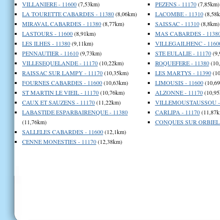
VILLANIERE - 11600
(7,53km)
PEZENS - 11170
(7,85km)
LA TOURETTE CABARDES - 11380
(8,06km)
LACOMBE - 11310
(8,58
MIRAVAL CABARDES - 11380
(8,77km)
SAISSAC - 11310
(8,8km)
LASTOURS - 11600
(8,91km)
MAS CABARDES - 1138
LES ILHES - 11380
(9,11km)
VILLEGAILHENC - 1160
PENNAUTIER - 11610
(9,73km)
STE EULALIE - 11170
(9,
VILLESEQUELANDE - 11170
(10,22km)
ROQUEFERE - 11380
(10
RAISSAC SUR LAMPY - 11170
(10,35km)
LES MARTYS - 11390
(10
FOURNES CABARDES - 11600
(10,63km)
LIMOUSIS - 11600
(10,6
ST MARTIN LE VIEIL - 11170
(10,76km)
ALZONNE - 11170
(10,95
CAUX ET SAUZENS - 11170
(11,22km)
VILLEMOUSTAUSSOU - 
LABASTIDE ESPARBAIRENQUE - 11380
CARLIPA - 11170
(11,87k
(11,76km)
CONQUES SUR ORBIEL -
SALLELES CABARDES - 11600
(12,1km)
CENNE MONESTIES - 11170
(12,38km)