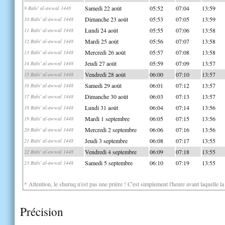
Samedi 22 août
05:52
07:04
13:59
9 Rabi' al-awwal 1448
Dimanche 23 août
05:53
07:05
13:59
10 Rabi' al-awwal 1448
Lundi 24 août
05:55
07:06
13:58
11 Rabi' al-awwal 1448
Mardi 25 août
05:56
07:07
13:58
12 Rabi' al-awwal 1448
Mercredi 26 août
05:57
07:08
13:58
13 Rabi' al-awwal 1448
Jeudi 27 août
05:59
07:09
13:57
14 Rabi' al-awwal 1448
Vendredi 28 août
06:00
07:10
13:57
15 Rabi' al-awwal 1448
Samedi 29 août
06:01
07:12
13:57
16 Rabi' al-awwal 1448
Dimanche 30 août
06:03
07:13
13:57
17 Rabi' al-awwal 1448
Lundi 31 août
06:04
07:14
13:56
18 Rabi' al-awwal 1448
Mardi 1 septembre
06:05
07:15
13:56
19 Rabi' al-awwal 1448
Mercredi 2 septembre
06:06
07:16
13:56
20 Rabi' al-awwal 1448
Jeudi 3 septembre
06:08
07:17
13:55
21 Rabi' al-awwal 1448
Vendredi 4 septembre
06:09
07:18
13:55
22 Rabi' al-awwal 1448
Samedi 5 septembre
06:10
07:19
13:55
23 Rabi' al-awwal 1448
* Attention, le shuruq n'est pas une prière ! C'est simplement l'heure avant laquelle l
Précision