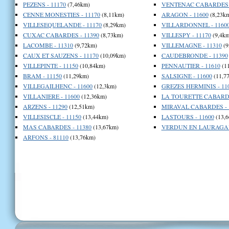
PEZENS - 11170
(7,46km)
VENTENAC CABARDES -
CENNE MONESTIES - 11170
(8,11km)
ARAGON - 11600
(8,23k
VILLESEQUELANDE - 11170
(8,29km)
VILLARDONNEL - 1160
CUXAC CABARDES - 11390
(8,73km)
VILLESPY - 11170
(9,4km
LACOMBE - 11310
(9,72km)
VILLEMAGNE - 11310
(9
CAUX ET SAUZENS - 11170
(10,09km)
CAUDEBRONDE - 11390
VILLEPINTE - 11150
(10,84km)
PENNAUTIER - 11610
(1
BRAM - 11150
(11,29km)
SALSIGNE - 11600
(11,7
VILLEGAILHENC - 11600
(12,3km)
GREZES HERMINIS - 11
VILLANIERE - 11600
(12,36km)
LA TOURETTE CABARDE
ARZENS - 11290
(12,51km)
MIRAVAL CABARDES - 
VILLESISCLE - 11150
(13,44km)
LASTOURS - 11600
(13,6
MAS CABARDES - 11380
(13,67km)
VERDUN EN LAURAGAIS
ARFONS - 81110
(13,76km)