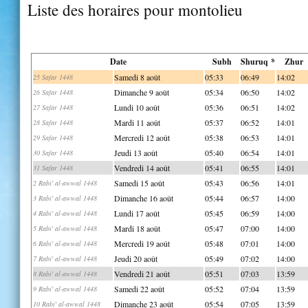
Liste des horaires pour montolieu
Date
Subh
Shuruq *
Zhur
Samedi 8 août
05:33
06:49
14:02
25 Safar 1448
Dimanche 9 août
05:34
06:50
14:02
26 Safar 1448
Lundi 10 août
05:36
06:51
14:02
27 Safar 1448
Mardi 11 août
05:37
06:52
14:01
28 Safar 1448
Mercredi 12 août
05:38
06:53
14:01
29 Safar 1448
Jeudi 13 août
05:40
06:54
14:01
30 Safar 1448
Vendredi 14 août
05:41
06:55
14:01
31 Safar 1448
Samedi 15 août
05:43
06:56
14:01
2 Rabi' al-awwal 1448
Dimanche 16 août
05:44
06:57
14:00
3 Rabi' al-awwal 1448
Lundi 17 août
05:45
06:59
14:00
4 Rabi' al-awwal 1448
Mardi 18 août
05:47
07:00
14:00
5 Rabi' al-awwal 1448
Mercredi 19 août
05:48
07:01
14:00
6 Rabi' al-awwal 1448
Jeudi 20 août
05:49
07:02
14:00
7 Rabi' al-awwal 1448
Vendredi 21 août
05:51
07:03
13:59
8 Rabi' al-awwal 1448
Samedi 22 août
05:52
07:04
13:59
9 Rabi' al-awwal 1448
Dimanche 23 août
05:54
07:05
13:59
10 Rabi' al-awwal 1448