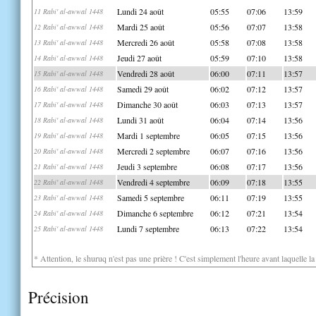
Lundi 24 août
05:55
07:06
13:59
11 Rabi' al-awwal 1448
Mardi 25 août
05:56
07:07
13:58
12 Rabi' al-awwal 1448
Mercredi 26 août
05:58
07:08
13:58
13 Rabi' al-awwal 1448
Jeudi 27 août
05:59
07:10
13:58
14 Rabi' al-awwal 1448
Vendredi 28 août
06:00
07:11
13:57
15 Rabi' al-awwal 1448
Samedi 29 août
06:02
07:12
13:57
16 Rabi' al-awwal 1448
Dimanche 30 août
06:03
07:13
13:57
17 Rabi' al-awwal 1448
Lundi 31 août
06:04
07:14
13:56
18 Rabi' al-awwal 1448
Mardi 1 septembre
06:05
07:15
13:56
19 Rabi' al-awwal 1448
Mercredi 2 septembre
06:07
07:16
13:56
20 Rabi' al-awwal 1448
Jeudi 3 septembre
06:08
07:17
13:56
21 Rabi' al-awwal 1448
Vendredi 4 septembre
06:09
07:18
13:55
22 Rabi' al-awwal 1448
Samedi 5 septembre
06:11
07:19
13:55
23 Rabi' al-awwal 1448
Dimanche 6 septembre
06:12
07:21
13:54
24 Rabi' al-awwal 1448
Lundi 7 septembre
06:13
07:22
13:54
25 Rabi' al-awwal 1448
* Attention, le shuruq n'est pas une prière ! C'est simplement l'heure avant laquelle l
Précision