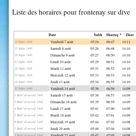
Liste des horaires pour frontenay sur dive
Date
Subh
Shuruq *
Zhur
Vendredi 7 août
05:24
06:47
14:11
24 Safar 1448
Samedi 8 août
05:26
06:48
14:10
25 Safar 1448
Dimanche 9 août
05:27
06:50
14:10
26 Safar 1448
Lundi 10 août
05:29
06:51
14:10
27 Safar 1448
Mardi 11 août
05:31
06:52
14:10
28 Safar 1448
Mercredi 12 août
05:33
06:53
14:10
29 Safar 1448
Jeudi 13 août
05:34
06:55
14:10
30 Safar 1448
Vendredi 14 août
05:36
06:56
14:09
31 Safar 1448
Samedi 15 août
05:38
06:57
14:09
2 Rabi' al-awwal 1448
Dimanche 16 août
05:39
06:59
14:09
3 Rabi' al-awwal 1448
Lundi 17 août
05:41
07:00
14:09
4 Rabi' al-awwal 1448
Mardi 18 août
05:42
07:01
14:09
5 Rabi' al-awwal 1448
Mercredi 19 août
05:44
07:02
14:08
6 Rabi' al-awwal 1448
Jeudi 20 août
05:46
07:04
14:08
7 Rabi' al-awwal 1448
Vendredi 21 août
05:47
07:05
14:08
8 Rabi' al-awwal 1448