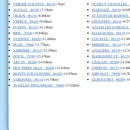
VERGER SUR DIVE - 86110
(7km)
OUZILLY VIGNOLLES - 
AULNAY - 86330
(7,32km)
MARTAIZE - 86330
(8,02
CRAON - 86110
(8,46km)
ST JOUIN DE MARNES -
VERRUE - 86420
(9,04km)
CHOUPPES - 86110
(9,27
CUHON - 86110
(10,14km)
ASSAIS LES JUMEAUX -
BRIE - 79100
(10,84km)
MASSOGNES - 86170
(1
GUESNES - 86420
(11,46km)
COUSSAY - 86110
(11,48
IRAIS - 79600
(11,77km)
MIREBEAU - 86110
(11,9
AMBERRE - 86110
(12,19km)
ANGLIERS - 86330
(12,3
DOUX - 79390
(12,47km)
MAISONNEUVE - 86170
ARCAY - 86200
(14,04km)
CHALAIS - 86200
(14,26
MOUTERRE SILLY - 86200
(14,41km)
CHERVES - 86170
(14,46
MONTS SUR GUESNES - 86420
(14,55km)
AIRVAULT - 79600
(14,7
VARENNES - 86110
(14,74km)
LE BOUCHET - 86200
(14
AVAILLES THOUARSAIS - 79600
(15,02km)