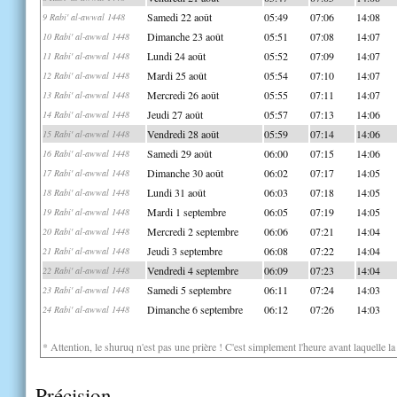
Samedi 22 août
05:49
07:06
14:08
9 Rabi' al-awwal 1448
Dimanche 23 août
05:51
07:08
14:07
10 Rabi' al-awwal 1448
Lundi 24 août
05:52
07:09
14:07
11 Rabi' al-awwal 1448
Mardi 25 août
05:54
07:10
14:07
12 Rabi' al-awwal 1448
Mercredi 26 août
05:55
07:11
14:07
13 Rabi' al-awwal 1448
Jeudi 27 août
05:57
07:13
14:06
14 Rabi' al-awwal 1448
Vendredi 28 août
05:59
07:14
14:06
15 Rabi' al-awwal 1448
Samedi 29 août
06:00
07:15
14:06
16 Rabi' al-awwal 1448
Dimanche 30 août
06:02
07:17
14:05
17 Rabi' al-awwal 1448
Lundi 31 août
06:03
07:18
14:05
18 Rabi' al-awwal 1448
Mardi 1 septembre
06:05
07:19
14:05
19 Rabi' al-awwal 1448
Mercredi 2 septembre
06:06
07:21
14:04
20 Rabi' al-awwal 1448
Jeudi 3 septembre
06:08
07:22
14:04
21 Rabi' al-awwal 1448
Vendredi 4 septembre
06:09
07:23
14:04
22 Rabi' al-awwal 1448
Samedi 5 septembre
06:11
07:24
14:03
23 Rabi' al-awwal 1448
Dimanche 6 septembre
06:12
07:26
14:03
24 Rabi' al-awwal 1448
* Attention, le shuruq n'est pas une prière ! C'est simplement l'heure avant laquelle l
Précision