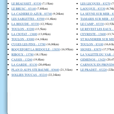
LE BEAUSSET - 83330
(7,13km)
LES LECQUES - 83270
(7
LE BRUSC - 83140
(7,88km)
LAOUQUE - 83330
(8,76
LA CADIERE D AZUR - 83740
(9,26km)
LA SEYNE SUR MER - 8
LES SABLETTES - 83500
(11,8km)
TAMARIS SUR MER - 83
LA BEGUDE - 83330
(12,39km)
LE CAMP - 83330
(12,52
TOULON - 83200
(13,5km)
LE REVEST LES EAUX - 
LA CIOTAT - 13600
(13,69km)
CEYRESTE - 13600
(13,7
TOULON - 83000
(14,16km)
ST MANDRIER SUR MER 
CUGES LES PINS - 13780
(16,06km)
TOULON - 83100
(16,61k
ROQUEFORT LA BEDOULE - 13830
(16,95km)
SIGNES - 83870
(17,57km
RIBOUX - 13780
(18,15km)
LA VALETTE DU VAR - 
CASSIS - 13260
(19,8km)
GEMENOS - 13420
(20,4
LA GARDE - 83130
(20,69km)
CARNOUX EN PROVENCE
PLAN D AUPS STE BAUME - 83640
(21,31km)
LE PRADET - 83220
(22k
SOLLIES TOUCAS - 83210
(22,24km)