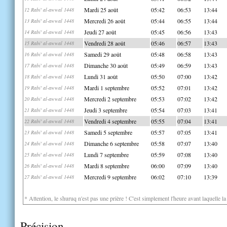
Mardi 25 août
05:42
06:53
13:44
12 Rabi' al-awwal 1448
Mercredi 26 août
05:44
06:55
13:44
13 Rabi' al-awwal 1448
Jeudi 27 août
05:45
06:56
13:43
14 Rabi' al-awwal 1448
Vendredi 28 août
05:46
06:57
13:43
15 Rabi' al-awwal 1448
Samedi 29 août
05:48
06:58
13:43
16 Rabi' al-awwal 1448
Dimanche 30 août
05:49
06:59
13:43
17 Rabi' al-awwal 1448
Lundi 31 août
05:50
07:00
13:42
18 Rabi' al-awwal 1448
Mardi 1 septembre
05:52
07:01
13:42
19 Rabi' al-awwal 1448
Mercredi 2 septembre
05:53
07:02
13:42
20 Rabi' al-awwal 1448
Jeudi 3 septembre
05:54
07:03
13:41
21 Rabi' al-awwal 1448
Vendredi 4 septembre
05:55
07:04
13:41
22 Rabi' al-awwal 1448
Samedi 5 septembre
05:57
07:05
13:41
23 Rabi' al-awwal 1448
Dimanche 6 septembre
05:58
07:07
13:40
24 Rabi' al-awwal 1448
Lundi 7 septembre
05:59
07:08
13:40
25 Rabi' al-awwal 1448
Mardi 8 septembre
06:00
07:09
13:40
26 Rabi' al-awwal 1448
Mercredi 9 septembre
06:02
07:10
13:39
27 Rabi' al-awwal 1448
* Attention, le shuruq n'est pas une prière ! C'est simplement l'heure avant laquelle l
Précision