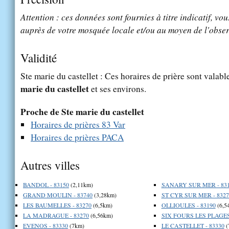
Attention : ces données sont fournies à titre indicatif, vou
auprès de votre mosquée locale et/ou au moyen de l'obser
Validité
Ste marie du castellet : Ces horaires de prière sont valabl
marie du castellet
et ses environs.
Proche de Ste marie du castellet
Horaires de prières 83 Var
Horaires de prières PACA
Autres villes
BANDOL - 83150
(2,11km)
SANARY SUR MER - 83
GRAND MOULIN - 83740
(3,28km)
ST CYR SUR MER - 8327
LES BAUMELLES - 83270
(6,5km)
OLLIOULES - 83190
(6,5
LA MADRAGUE - 83270
(6,56km)
SIX FOURS LES PLAGES 
EVENOS - 83330
(7km)
LE CASTELLET - 83330
(