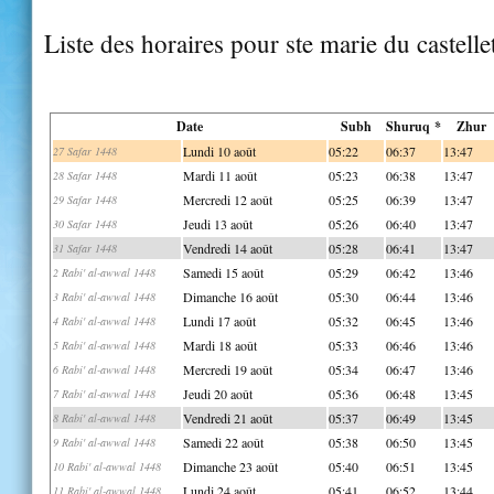
Liste des horaires pour ste marie du castelle
Date
Subh
Shuruq *
Zhur
Lundi 10 août
05:22
06:37
13:47
27 Safar 1448
Mardi 11 août
05:23
06:38
13:47
28 Safar 1448
Mercredi 12 août
05:25
06:39
13:47
29 Safar 1448
Jeudi 13 août
05:26
06:40
13:47
30 Safar 1448
Vendredi 14 août
05:28
06:41
13:47
31 Safar 1448
Samedi 15 août
05:29
06:42
13:46
2 Rabi' al-awwal 1448
Dimanche 16 août
05:30
06:44
13:46
3 Rabi' al-awwal 1448
Lundi 17 août
05:32
06:45
13:46
4 Rabi' al-awwal 1448
Mardi 18 août
05:33
06:46
13:46
5 Rabi' al-awwal 1448
Mercredi 19 août
05:34
06:47
13:46
6 Rabi' al-awwal 1448
Jeudi 20 août
05:36
06:48
13:45
7 Rabi' al-awwal 1448
Vendredi 21 août
05:37
06:49
13:45
8 Rabi' al-awwal 1448
Samedi 22 août
05:38
06:50
13:45
9 Rabi' al-awwal 1448
Dimanche 23 août
05:40
06:51
13:45
10 Rabi' al-awwal 1448
Lundi 24 août
05:41
06:52
13:44
11 Rabi' al-awwal 1448