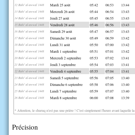
Mardi 25 août
05:42
06:53
13:44
12 Rabi' al-awwal 1448
Mercredi 26 août
05:44
06:54
13:43
13 Rabi' al-awwal 1448
Jeudi 27 août
05:45
06:55
13:43
14 Rabi' al-awwal 1448
Vendredi 28 août
05:46
06:56
13:43
15 Rabi' al-awwal 1448
Samedi 29 août
05:47
06:57
13:43
16 Rabi' al-awwal 1448
Dimanche 30 août
05:49
06:59
13:42
17 Rabi' al-awwal 1448
Lundi 31 août
05:50
07:00
13:42
18 Rabi' al-awwal 1448
Mardi 1 septembre
05:51
07:01
13:42
19 Rabi' al-awwal 1448
Mercredi 2 septembre
05:53
07:02
13:41
20 Rabi' al-awwal 1448
Jeudi 3 septembre
05:54
07:03
13:41
21 Rabi' al-awwal 1448
Vendredi 4 septembre
05:55
07:04
13:41
22 Rabi' al-awwal 1448
Samedi 5 septembre
05:56
07:05
13:40
23 Rabi' al-awwal 1448
Dimanche 6 septembre
05:58
07:06
13:40
24 Rabi' al-awwal 1448
Lundi 7 septembre
05:59
07:07
13:40
25 Rabi' al-awwal 1448
Mardi 8 septembre
06:00
07:08
13:39
26 Rabi' al-awwal 1448
* Attention, le shuruq n'est pas une prière ! C'est simplement l'heure avant laquelle l
Précision