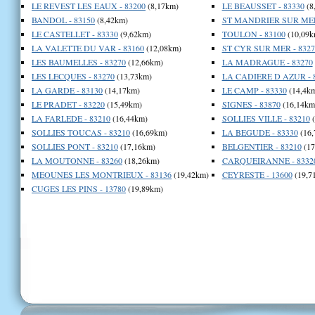
LE REVEST LES EAUX - 83200
(8,17km)
LE BEAUSSET - 83330
(8
BANDOL - 83150
(8,42km)
ST MANDRIER SUR MER 
LE CASTELLET - 83330
(9,62km)
TOULON - 83100
(10,09k
LA VALETTE DU VAR - 83160
(12,08km)
ST CYR SUR MER - 8327
LES BAUMELLES - 83270
(12,66km)
LA MADRAGUE - 83270
LES LECQUES - 83270
(13,73km)
LA CADIERE D AZUR - 
LA GARDE - 83130
(14,17km)
LE CAMP - 83330
(14,4k
LE PRADET - 83220
(15,49km)
SIGNES - 83870
(16,14km
LA FARLEDE - 83210
(16,44km)
SOLLIES VILLE - 83210
(
SOLLIES TOUCAS - 83210
(16,69km)
LA BEGUDE - 83330
(16,
SOLLIES PONT - 83210
(17,16km)
BELGENTIER - 83210
(17
LA MOUTONNE - 83260
(18,26km)
CARQUEIRANNE - 8332
MEOUNES LES MONTRIEUX - 83136
(19,42km)
CEYRESTE - 13600
(19,7
CUGES LES PINS - 13780
(19,89km)