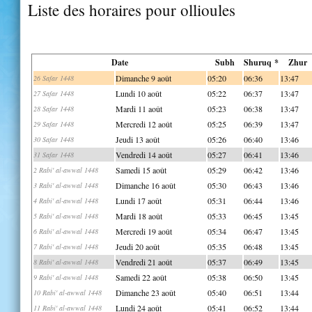
Liste des horaires pour ollioules
Date
Subh
Shuruq *
Zhur
Dimanche 9 août
05:20
06:36
13:47
26 Safar 1448
Lundi 10 août
05:22
06:37
13:47
27 Safar 1448
Mardi 11 août
05:23
06:38
13:47
28 Safar 1448
Mercredi 12 août
05:25
06:39
13:47
29 Safar 1448
Jeudi 13 août
05:26
06:40
13:46
30 Safar 1448
Vendredi 14 août
05:27
06:41
13:46
31 Safar 1448
Samedi 15 août
05:29
06:42
13:46
2 Rabi' al-awwal 1448
Dimanche 16 août
05:30
06:43
13:46
3 Rabi' al-awwal 1448
Lundi 17 août
05:31
06:44
13:46
4 Rabi' al-awwal 1448
Mardi 18 août
05:33
06:45
13:45
5 Rabi' al-awwal 1448
Mercredi 19 août
05:34
06:47
13:45
6 Rabi' al-awwal 1448
Jeudi 20 août
05:35
06:48
13:45
7 Rabi' al-awwal 1448
Vendredi 21 août
05:37
06:49
13:45
8 Rabi' al-awwal 1448
Samedi 22 août
05:38
06:50
13:45
9 Rabi' al-awwal 1448
Dimanche 23 août
05:40
06:51
13:44
10 Rabi' al-awwal 1448
Lundi 24 août
05:41
06:52
13:44
11 Rabi' al-awwal 1448