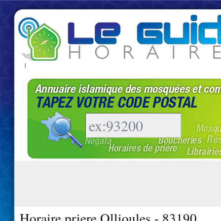
|
Horaire priere Ollioules - 83190