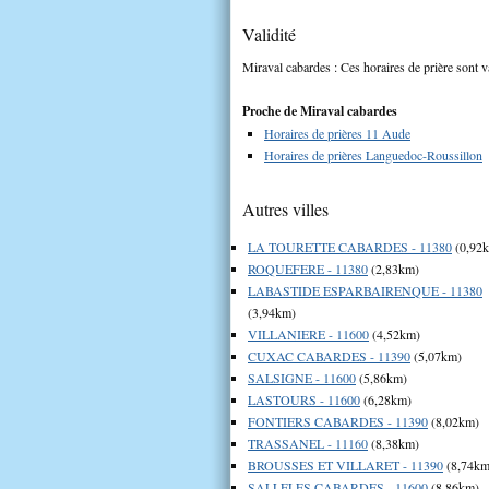
Validité
Miraval cabardes : Ces horaires de prière sont v
Proche de Miraval cabardes
Horaires de prières 11 Aude
Horaires de prières Languedoc-Roussillon
Autres villes
LA TOURETTE CABARDES - 11380
(0,92
ROQUEFERE - 11380
(2,83km)
LABASTIDE ESPARBAIRENQUE - 11380
(3,94km)
VILLANIERE - 11600
(4,52km)
CUXAC CABARDES - 11390
(5,07km)
SALSIGNE - 11600
(5,86km)
LASTOURS - 11600
(6,28km)
FONTIERS CABARDES - 11390
(8,02km)
TRASSANEL - 11160
(8,38km)
BROUSSES ET VILLARET - 11390
(8,74km
SALLELES CABARDES - 11600
(8,86km)