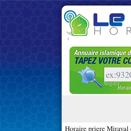
|
Horaire priere Miraval