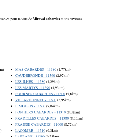
alables pour la ville de
Miraval cabardes
et ses environs.
km)
MAS CABARDES - 11380
(1,77km)
CAUDEBRONDE - 11390
(2,97km)
LES ILHES - 11380
(4,29km)
LES MARTYS - 11390
(4,93km)
FOURNES CABARDES - 11600
(5,6km)
VILLARDONNEL - 11600
(5,95km)
LIMOUSIS - 11600
(7,04km)
FONTIERS CABARDES - 11310
(8,02km)
PRADELLES CABARDES - 11380
(8,55km)
FRAISSE CABARDES - 11600
(8,77km)
)
LACOMBE - 11310
(9,3km)
LAPRADE - 11390
(9,73km)