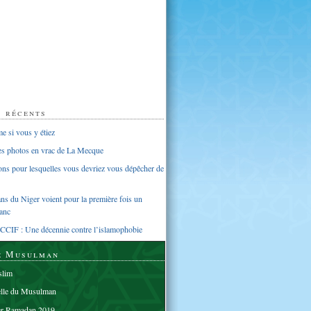
s récents
 si vous y étiez
ues photos en vrac de La Mecque
sons pour lesquelles vous devriez vous dépêcher de
s du Niger voient pour la première fois un
anc
CCIF : Une décennie contre l’islamophobie
e Musulman
lim
elle du Musulman
er Ramadan 2019