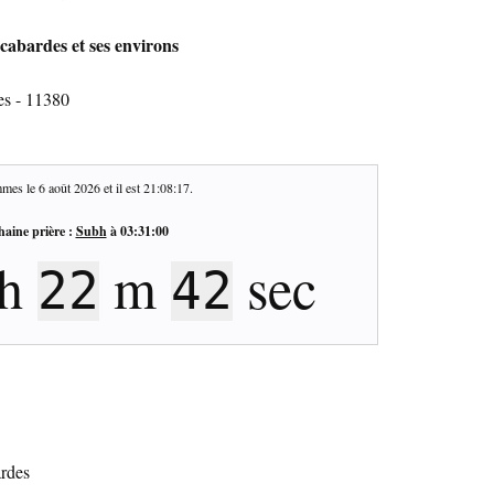
cabardes et ses environs
es - 11380
mes le
6 août 2026
et il est
21:08:18
.
haine prière :
Subh
à
03:31:00
h
m
sec
22
41
ardes