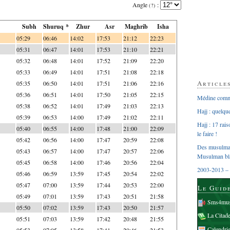
Angle
:
(?)
Subh
Shuruq *
Zhur
Asr
Maghrib
Isha
05:29
06:46
14:02
17:53
21:12
22:23
05:31
06:47
14:01
17:53
21:10
22:21
05:32
06:48
14:01
17:52
21:09
22:20
05:33
06:49
14:01
17:51
21:08
22:18
Article
05:35
06:50
14:01
17:51
21:06
22:16
05:36
06:51
14:01
17:50
21:05
22:15
Médine comme
05:38
06:52
14:01
17:49
21:03
22:13
Hajj : quelq
05:39
06:53
14:00
17:49
21:02
22:11
Hajj : 17 rai
05:40
06:55
14:00
17:48
21:00
22:09
le faire !
05:42
06:56
14:00
17:47
20:59
22:08
Des musulman
05:43
06:57
14:00
17:47
20:57
22:06
Musulman bl
05:45
06:58
14:00
17:46
20:56
22:04
2003-2013 – 
05:46
06:59
13:59
17:45
20:54
22:02
05:47
07:00
13:59
17:44
20:53
22:00
Le Guid
05:49
07:01
13:59
17:43
20:51
21:58
Sms4mus
05:50
07:02
13:59
17:43
20:50
21:57
La Citad
05:51
07:03
13:59
17:42
20:48
21:55
Calendri
05:53
07:05
13:58
17:41
20:46
21:53