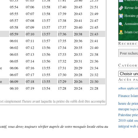
05:54
07:06
13:58
17:40
20:45
21:51
Revue d
05:55
07:07
13:58
17:39
20:43
21:49
Horaire p
05:57
07:08
13:57
17:38
20:41
21:47
Annuaire
05:58
07:09
13:57
17:37
20:40
21:45
Islam
(se
05:59
07:10
13:57
17:36
20:38
21:43
06:01
07:11
13:57
17:35
20:36
21:41
Recherc
06:02
07:12
13:56
17:34
20:35
21:40
06:03
07:13
13:56
17:33
20:33
21:38
06:05
07:14
13:56
17:32
20:31
21:36
Catégor
re
06:06
07:16
13:55
17:31
20:29
21:34
06:07
07:17
13:55
17:30
20:28
21:32
Accès p
re
06:09
07:18
13:55
17:29
20:26
21:30
06:10
07:19
13:54
17:28
20:24
21:28
adhan
applicat
Finance Isla
'est simplement l'heure avant laquelle la prière du subh doit être accomplie
heure de prie
mecque
logici
Palestine
prie
2010
salat
sm
intégral
web
dicatif, vous devez toujours vérifier auprès de votre mosquée locale et/ou au