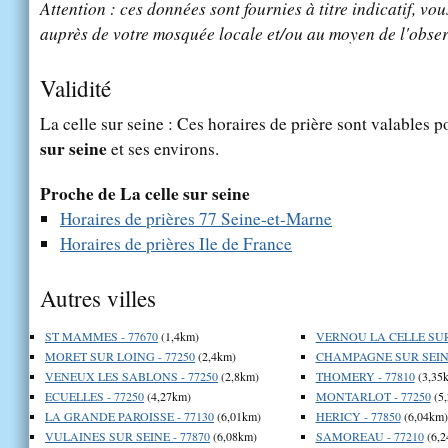
Attention : ces données sont fournies à titre indicatif, vou
auprès de votre mosquée locale et/ou au moyen de l'obser
Validité
La celle sur seine : Ces horaires de prière sont valables p
sur seine
et ses environs.
Proche de La celle sur seine
Horaires de prières 77 Seine-et-Marne
Horaires de prières Ile de France
Autres villes
ST MAMMES - 77670
(1,4km)
VERNOU LA CELLE SUR 
MORET SUR LOING - 77250
(2,4km)
CHAMPAGNE SUR SEINE
VENEUX LES SABLONS - 77250
(2,8km)
THOMERY - 77810
(3,35
ECUELLES - 77250
(4,27km)
MONTARLOT - 77250
(5
LA GRANDE PAROISSE - 77130
(6,01km)
HERICY - 77850
(6,04km)
VULAINES SUR SEINE - 77870
(6,08km)
SAMOREAU - 77210
(6,2