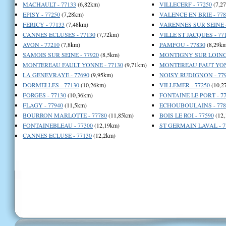
MACHAULT - 77133
(6,82km)
VILLECERF - 77250
(7,2
EPISY - 77250
(7,28km)
VALENCE EN BRIE - 778
FERICY - 77133
(7,48km)
VARENNES SUR SEINE -
CANNES ECLUSES - 77130
(7,72km)
VILLE ST JACQUES - 77
AVON - 77210
(7,8km)
PAMFOU - 77830
(8,29km
SAMOIS SUR SEINE - 77920
(8,5km)
MONTIGNY SUR LOING 
MONTEREAU FAULT YONNE - 77130
(9,71km)
MONTEREAU FAUT YONN
LA GENEVRAYE - 77690
(9,95km)
NOISY RUDIGNON - 77
DORMELLES - 77130
(10,26km)
VILLEMER - 77250
(10,2
FORGES - 77130
(10,36km)
FONTAINE LE PORT - 77
FLAGY - 77940
(11,5km)
ECHOUBOULAINS - 778
BOURRON MARLOTTE - 77780
(11,85km)
BOIS LE ROI - 77590
(12,
FONTAINEBLEAU - 77300
(12,19km)
ST GERMAIN LAVAL - 7
CANNES ECLUSE - 77130
(12,2km)