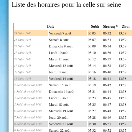
Liste des horaires pour la celle sur seine
Date
Subh
Shuruq *
Zhur
Vendredi 7 août
05:05
06:32
13:59
24 Safar 1448
Samedi 8 août
05:07
06:33
13:59
25 Safar 1448
Dimanche 9 août
05:09
06:34
13:59
26 Safar 1448
Lundi 10 août
05:10
06:36
13:59
27 Safar 1448
Mardi 11 août
05:12
06:37
13:59
28 Safar 1448
Mercredi 12 août
05:14
06:38
13:59
29 Safar 1448
Jeudi 13 août
05:16
06:40
13:59
30 Safar 1448
Vendredi 14 août
05:18
06:41
13:58
31 Safar 1448
Samedi 15 août
05:19
06:42
13:58
2 Rabi' al-awwal 1448
Dimanche 16 août
05:21
06:44
13:58
3 Rabi' al-awwal 1448
Lundi 17 août
05:23
06:45
13:58
4 Rabi' al-awwal 1448
Mardi 18 août
05:25
06:47
13:58
5 Rabi' al-awwal 1448
Mercredi 19 août
05:27
06:48
13:57
6 Rabi' al-awwal 1448
Jeudi 20 août
05:28
06:49
13:57
7 Rabi' al-awwal 1448
Vendredi 21 août
05:30
06:51
13:57
8 Rabi' al-awwal 1448
Samedi 22 août
05:32
06:52
13:57
9 Rabi' al-awwal 1448