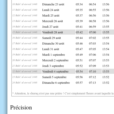
Dimanche 23 août
05:34
06:54
13:56
10 Rabi' al-awwal 1448
Lundi 24 août
05:35
06:55
13:56
11 Rabi' al-awwal 1448
Mardi 25 août
05:37
06:56
13:56
12 Rabi' al-awwal 1448
Mercredi 26 août
05:39
06:58
13:56
13 Rabi' al-awwal 1448
Jeudi 27 août
05:41
06:59
13:55
14 Rabi' al-awwal 1448
Vendredi 28 août
05:42
07:00
13:55
15 Rabi' al-awwal 1448
Samedi 29 août
05:44
07:02
13:55
16 Rabi' al-awwal 1448
Dimanche 30 août
05:46
07:03
13:54
17 Rabi' al-awwal 1448
Lundi 31 août
05:47
07:05
13:54
18 Rabi' al-awwal 1448
Mardi 1 septembre
05:49
07:06
13:54
19 Rabi' al-awwal 1448
Mercredi 2 septembre
05:51
07:07
13:53
20 Rabi' al-awwal 1448
Jeudi 3 septembre
05:52
07:09
13:53
21 Rabi' al-awwal 1448
Vendredi 4 septembre
05:54
07:10
13:53
22 Rabi' al-awwal 1448
Samedi 5 septembre
05:56
07:12
13:52
23 Rabi' al-awwal 1448
Dimanche 6 septembre
05:57
07:13
13:52
24 Rabi' al-awwal 1448
* Attention, le shuruq n'est pas une prière ! C'est simplement l'heure avant laquelle l
Précision