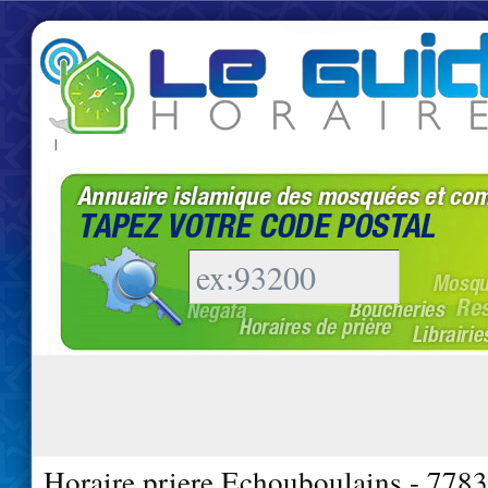
|
Horaire priere Echouboulains - 778