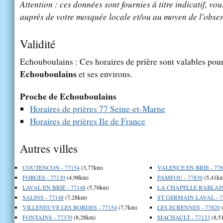
Attention : ces données sont fournies à titre indicatif, vou
auprès de votre mosquée locale et/ou au moyen de l'obser
Validité
Echouboulains : Ces horaires de prière sont valables pour 
Echouboulains
et ses environs.
Proche de Echouboulains
Horaires de prières 77 Seine-et-Marne
Horaires de prières Ile de France
Autres villes
COUTENCON - 77154
(3,77km)
VALENCE EN BRIE - 778
FORGES - 77130
(4,98km)
PAMFOU - 77830
(5,41km
LAVAL EN BRIE - 77148
(5,76km)
LA CHAPELLE RABLAIS 
SALINS - 77148
(7,28km)
ST GERMAIN LAVAL - 7
VILLENEUVE LES BORDES - 77154
(7,7km)
LES ECRENNES - 77820
(
FONTAINS - 77370
(8,28km)
MACHAULT - 77133
(8,5