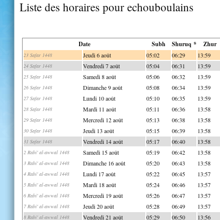
Liste des horaires pour echouboulains
Date
Subh
Shuruq *
Zhur
Jeudi 6 août
05:02
06:29
13:59
23 Safar 1448
Vendredi 7 août
05:04
06:31
13:59
24 Safar 1448
Samedi 8 août
05:06
06:32
13:59
25 Safar 1448
Dimanche 9 août
05:08
06:34
13:59
26 Safar 1448
Lundi 10 août
05:10
06:35
13:59
27 Safar 1448
Mardi 11 août
05:11
06:36
13:58
28 Safar 1448
Mercredi 12 août
05:13
06:38
13:58
29 Safar 1448
Jeudi 13 août
05:15
06:39
13:58
30 Safar 1448
Vendredi 14 août
05:17
06:40
13:58
31 Safar 1448
Samedi 15 août
05:19
06:42
13:58
2 Rabi' al-awwal 1448
Dimanche 16 août
05:20
06:43
13:58
3 Rabi' al-awwal 1448
Lundi 17 août
05:22
06:45
13:57
4 Rabi' al-awwal 1448
Mardi 18 août
05:24
06:46
13:57
5 Rabi' al-awwal 1448
Mercredi 19 août
05:26
06:47
13:57
6 Rabi' al-awwal 1448
Jeudi 20 août
05:28
06:49
13:57
7 Rabi' al-awwal 1448
Vendredi 21 août
05:29
06:50
13:56
8 Rabi' al-awwal 1448