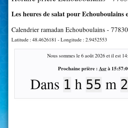
Les heures de salat pour Echouboulains e
Calendrier ramadan Echouboulains - 77830
Latitude :
48.4626181
- Longitude :
2.9452553
Nous sommes le
6 août 2026
et il est
14
Prochaine prière :
Asr
à
15:57:0
Dans
h
m
1
55