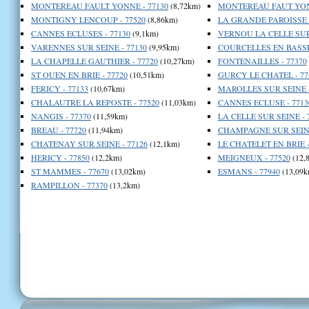
MONTEREAU FAULT YONNE - 77130
(8,72km)
MONTEREAU FAUT YONN
MONTIGNY LENCOUP - 77520
(8,86km)
LA GRANDE PAROISSE -
CANNES ECLUSES - 77130
(9,1km)
VERNOU LA CELLE SUR 
VARENNES SUR SEINE - 77130
(9,95km)
COURCELLES EN BASSEE
LA CHAPELLE GAUTHIER - 77720
(10,27km)
FONTENAILLES - 77370
ST OUEN EN BRIE - 77720
(10,51km)
GURCY LE CHATEL - 77
FERICY - 77133
(10,67km)
MAROLLES SUR SEINE -
CHALAUTRE LA REPOSTE - 77520
(11,03km)
CANNES ECLUSE - 7713
NANGIS - 77370
(11,59km)
LA CELLE SUR SEINE - 
BREAU - 77720
(11,94km)
CHAMPAGNE SUR SEINE
CHATENAY SUR SEINE - 77126
(12,1km)
LE CHATELET EN BRIE -
HERICY - 77850
(12,2km)
MEIGNEUX - 77520
(12,
ST MAMMES - 77670
(13,02km)
ESMANS - 77940
(13,09k
RAMPILLON - 77370
(13,2km)