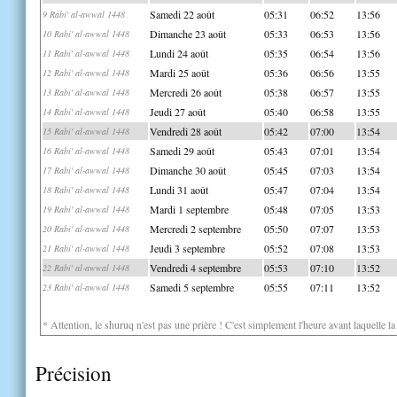
Samedi 22 août
05:31
06:52
13:56
9 Rabi' al-awwal 1448
Dimanche 23 août
05:33
06:53
13:56
10 Rabi' al-awwal 1448
Lundi 24 août
05:35
06:54
13:56
11 Rabi' al-awwal 1448
Mardi 25 août
05:36
06:56
13:55
12 Rabi' al-awwal 1448
Mercredi 26 août
05:38
06:57
13:55
13 Rabi' al-awwal 1448
Jeudi 27 août
05:40
06:58
13:55
14 Rabi' al-awwal 1448
Vendredi 28 août
05:42
07:00
13:54
15 Rabi' al-awwal 1448
Samedi 29 août
05:43
07:01
13:54
16 Rabi' al-awwal 1448
Dimanche 30 août
05:45
07:03
13:54
17 Rabi' al-awwal 1448
Lundi 31 août
05:47
07:04
13:54
18 Rabi' al-awwal 1448
Mardi 1 septembre
05:48
07:05
13:53
19 Rabi' al-awwal 1448
Mercredi 2 septembre
05:50
07:07
13:53
20 Rabi' al-awwal 1448
Jeudi 3 septembre
05:52
07:08
13:53
21 Rabi' al-awwal 1448
Vendredi 4 septembre
05:53
07:10
13:52
22 Rabi' al-awwal 1448
Samedi 5 septembre
05:55
07:11
13:52
23 Rabi' al-awwal 1448
* Attention, le shuruq n'est pas une prière ! C'est simplement l'heure avant laquelle l
Précision