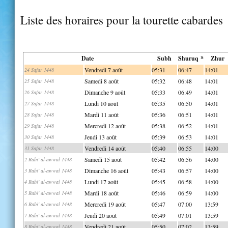
Liste des horaires pour la tourette cabardes
Date
Subh
Shuruq *
Zhur
Vendredi 7 août
05:31
06:47
14:01
24 Safar 1448
Samedi 8 août
05:32
06:48
14:01
25 Safar 1448
Dimanche 9 août
05:33
06:49
14:01
26 Safar 1448
Lundi 10 août
05:35
06:50
14:01
27 Safar 1448
Mardi 11 août
05:36
06:51
14:01
28 Safar 1448
Mercredi 12 août
05:38
06:52
14:01
29 Safar 1448
Jeudi 13 août
05:39
06:53
14:01
30 Safar 1448
Vendredi 14 août
05:40
06:55
14:00
31 Safar 1448
Samedi 15 août
05:42
06:56
14:00
2 Rabi' al-awwal 1448
Dimanche 16 août
05:43
06:57
14:00
3 Rabi' al-awwal 1448
Lundi 17 août
05:45
06:58
14:00
4 Rabi' al-awwal 1448
Mardi 18 août
05:46
06:59
14:00
5 Rabi' al-awwal 1448
Mercredi 19 août
05:47
07:00
13:59
6 Rabi' al-awwal 1448
Jeudi 20 août
05:49
07:01
13:59
7 Rabi' al-awwal 1448
Vendredi 21 août
05:50
07:02
13:59
8 Rabi' al-awwal 1448