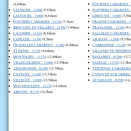
(4,84km)
FOURNES CABARDES - 
SALSIGNE - 11600
(5,93km)
FONTIERS CABARDES - 
LASTOURS - 11600
(6,61km)
LIMOUSIS - 11600
(7,56
FONTIERS CABARDES - 11310
(7,1km)
FRAISSE CABARDES - 1
BROUSSES ET VILLARET - 11390
(7,89km)
TRASSANEL - 11160
(9,
LACOMBE - 11310
(8,44km)
SALLELES CABARDES - 
LAPRADE - 11390
(9,2km)
ARAGON - 11600
(9,53k
PRADELLES CABARDES - 11380
(9,46km)
CABRESPINE - 11160
(10
ST DENIS - 11310
(9,64km)
VILLENEUVE MINERVOIS
MONTOLIEU - 11170
(12,46km)
MAZAMET - 81200
(12,7
VILLEGAILHENC - 11600
(12,59km)
SAISSAC - 11310
(13,3km
AIGUEFONDE - 81200
(12,79km)
VENTENAC CABARDES -
CASTANS - 11160
(13,31km)
CONQUES SUR ORBIEL -
VILLEGLY - 11600
(13,56km)
AUSSILLON - 81200
(14,
MOUSSOULENS - 11170
(14,16km)
ARFONS - 81110
(14,5km)