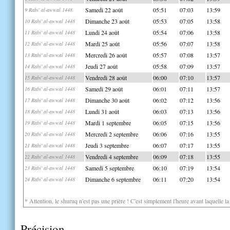
Samedi 22 août
05:51
07:03
13:59
9 Rabi' al-awwal 1448
Dimanche 23 août
05:53
07:05
13:58
10 Rabi' al-awwal 1448
Lundi 24 août
05:54
07:06
13:58
11 Rabi' al-awwal 1448
Mardi 25 août
05:56
07:07
13:58
12 Rabi' al-awwal 1448
Mercredi 26 août
05:57
07:08
13:57
13 Rabi' al-awwal 1448
Jeudi 27 août
05:58
07:09
13:57
14 Rabi' al-awwal 1448
Vendredi 28 août
06:00
07:10
13:57
15 Rabi' al-awwal 1448
Samedi 29 août
06:01
07:11
13:57
16 Rabi' al-awwal 1448
Dimanche 30 août
06:02
07:12
13:56
17 Rabi' al-awwal 1448
Lundi 31 août
06:03
07:13
13:56
18 Rabi' al-awwal 1448
Mardi 1 septembre
06:05
07:15
13:56
19 Rabi' al-awwal 1448
Mercredi 2 septembre
06:06
07:16
13:55
20 Rabi' al-awwal 1448
Jeudi 3 septembre
06:07
07:17
13:55
21 Rabi' al-awwal 1448
Vendredi 4 septembre
06:09
07:18
13:55
22 Rabi' al-awwal 1448
Samedi 5 septembre
06:10
07:19
13:54
23 Rabi' al-awwal 1448
Dimanche 6 septembre
06:11
07:20
13:54
24 Rabi' al-awwal 1448
* Attention, le shuruq n'est pas une prière ! C'est simplement l'heure avant laquelle l
Précision