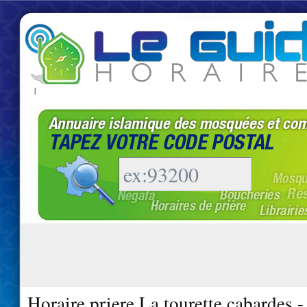
|
Horaire priere La tourette cabardes 