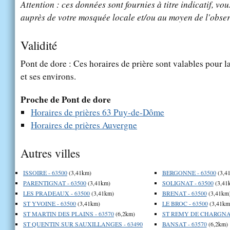
Attention : ces données sont fournies à titre indicatif, vou
auprès de votre mosquée locale et/ou au moyen de l'obser
Validité
Pont de dore : Ces horaires de prière sont valables pour l
et ses environs.
Proche de Pont de dore
Horaires de prières 63 Puy-de-Dôme
Horaires de prières Auvergne
Autres villes
ISSOIRE - 63500
(3,41km)
BERGONNE - 63500
(3,4
PARENTIGNAT - 63500
(3,41km)
SOLIGNAT - 63500
(3,41
LES PRADEAUX - 63500
(3,41km)
BRENAT - 63500
(3,41km
ST YVOINE - 63500
(3,41km)
LE BROC - 63500
(3,41km
ST MARTIN DES PLAINS - 63570
(6,2km)
ST REMY DE CHARGNAT
ST QUENTIN SUR SAUXILLANGES - 63490
BANSAT - 63570
(6,2km)