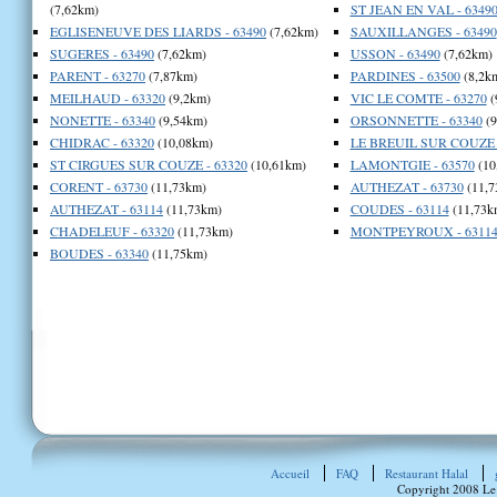
(7,62km)
ST JEAN EN VAL - 6349
EGLISENEUVE DES LIARDS - 63490
(7,62km)
SAUXILLANGES - 63490
SUGERES - 63490
(7,62km)
USSON - 63490
(7,62km)
PARENT - 63270
(7,87km)
PARDINES - 63500
(8,2k
MEILHAUD - 63320
(9,2km)
VIC LE COMTE - 63270
(
NONETTE - 63340
(9,54km)
ORSONNETTE - 63340
(9
CHIDRAC - 63320
(10,08km)
LE BREUIL SUR COUZE -
ST CIRGUES SUR COUZE - 63320
(10,61km)
LAMONTGIE - 63570
(10
CORENT - 63730
(11,73km)
AUTHEZAT - 63730
(11,7
AUTHEZAT - 63114
(11,73km)
COUDES - 63114
(11,73k
CHADELEUF - 63320
(11,73km)
MONTPEYROUX - 6311
BOUDES - 63340
(11,75km)
Accueil
FAQ
Restaurant Halal
Copyright 2008 Le