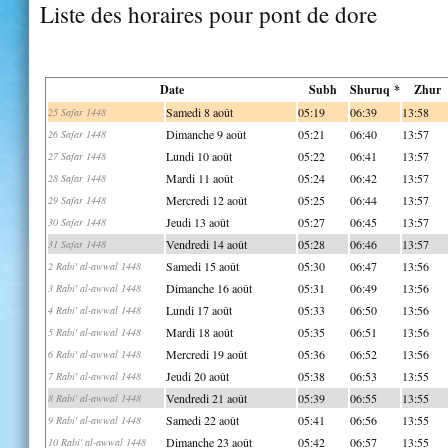
Liste des horaires pour pont de dore
Date
Subh
Shuruq *
Zhur
Samedi 8 août
05:19
06:39
13:58
25 Safar 1448
Dimanche 9 août
05:21
06:40
13:57
26 Safar 1448
Lundi 10 août
05:22
06:41
13:57
27 Safar 1448
Mardi 11 août
05:24
06:42
13:57
28 Safar 1448
Mercredi 12 août
05:25
06:44
13:57
29 Safar 1448
Jeudi 13 août
05:27
06:45
13:57
30 Safar 1448
Vendredi 14 août
05:28
06:46
13:57
31 Safar 1448
Samedi 15 août
05:30
06:47
13:56
2 Rabi' al-awwal 1448
Dimanche 16 août
05:31
06:49
13:56
3 Rabi' al-awwal 1448
Lundi 17 août
05:33
06:50
13:56
4 Rabi' al-awwal 1448
Mardi 18 août
05:35
06:51
13:56
5 Rabi' al-awwal 1448
Mercredi 19 août
05:36
06:52
13:56
6 Rabi' al-awwal 1448
Jeudi 20 août
05:38
06:53
13:55
7 Rabi' al-awwal 1448
Vendredi 21 août
05:39
06:55
13:55
8 Rabi' al-awwal 1448
Samedi 22 août
05:41
06:56
13:55
9 Rabi' al-awwal 1448
Dimanche 23 août
05:42
06:57
13:55
10 Rabi' al-awwal 1448