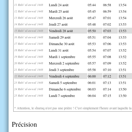
Lundi 24 août
05:44
06:58
13:54
11 Rabi' al-awwal 1448
Mardi 25 août
05:45
06:59
13:54
12 Rabi' al-awwal 1448
Mercredi 26 août
05:47
07:01
13:54
13 Rabi' al-awwal 1448
Jeudi 27 août
05:48
07:02
13:53
14 Rabi' al-awwal 1448
Vendredi 28 août
05:50
07:03
13:53
15 Rabi' al-awwal 1448
Samedi 29 août
05:51
07:04
13:53
16 Rabi' al-awwal 1448
Dimanche 30 août
05:53
07:06
13:53
17 Rabi' al-awwal 1448
Lundi 31 août
05:54
07:07
13:52
18 Rabi' al-awwal 1448
Mardi 1 septembre
05:55
07:08
13:52
19 Rabi' al-awwal 1448
Mercredi 2 septembre
05:57
07:09
13:52
20 Rabi' al-awwal 1448
Jeudi 3 septembre
05:58
07:10
13:51
21 Rabi' al-awwal 1448
Vendredi 4 septembre
06:00
07:12
13:51
22 Rabi' al-awwal 1448
Samedi 5 septembre
06:01
07:13
13:51
23 Rabi' al-awwal 1448
Dimanche 6 septembre
06:03
07:14
13:50
24 Rabi' al-awwal 1448
Lundi 7 septembre
06:04
07:15
13:50
25 Rabi' al-awwal 1448
* Attention, le shuruq n'est pas une prière ! C'est simplement l'heure avant laquelle l
Précision