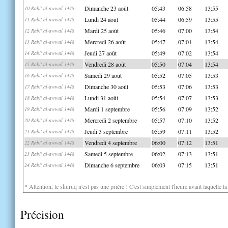
Dimanche 23 août
05:43
06:58
13:55
10 Rabi' al-awwal 1448
Lundi 24 août
05:44
06:59
13:55
11 Rabi' al-awwal 1448
Mardi 25 août
05:46
07:00
13:54
12 Rabi' al-awwal 1448
Mercredi 26 août
05:47
07:01
13:54
13 Rabi' al-awwal 1448
Jeudi 27 août
05:49
07:02
13:54
14 Rabi' al-awwal 1448
Vendredi 28 août
05:50
07:04
13:54
15 Rabi' al-awwal 1448
Samedi 29 août
05:52
07:05
13:53
16 Rabi' al-awwal 1448
Dimanche 30 août
05:53
07:06
13:53
17 Rabi' al-awwal 1448
Lundi 31 août
05:54
07:07
13:53
18 Rabi' al-awwal 1448
Mardi 1 septembre
05:56
07:09
13:52
19 Rabi' al-awwal 1448
Mercredi 2 septembre
05:57
07:10
13:52
20 Rabi' al-awwal 1448
Jeudi 3 septembre
05:59
07:11
13:52
21 Rabi' al-awwal 1448
Vendredi 4 septembre
06:00
07:12
13:51
22 Rabi' al-awwal 1448
Samedi 5 septembre
06:02
07:13
13:51
23 Rabi' al-awwal 1448
Dimanche 6 septembre
06:03
07:15
13:51
24 Rabi' al-awwal 1448
* Attention, le shuruq n'est pas une prière ! C'est simplement l'heure avant laquelle l
Précision