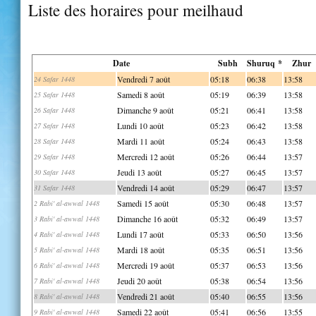
Liste des horaires pour meilhaud
Date
Subh
Shuruq *
Zhur
Vendredi 7 août
05:18
06:38
13:58
24 Safar 1448
Samedi 8 août
05:19
06:39
13:58
25 Safar 1448
Dimanche 9 août
05:21
06:41
13:58
26 Safar 1448
Lundi 10 août
05:23
06:42
13:58
27 Safar 1448
Mardi 11 août
05:24
06:43
13:58
28 Safar 1448
Mercredi 12 août
05:26
06:44
13:57
29 Safar 1448
Jeudi 13 août
05:27
06:45
13:57
30 Safar 1448
Vendredi 14 août
05:29
06:47
13:57
31 Safar 1448
Samedi 15 août
05:30
06:48
13:57
2 Rabi' al-awwal 1448
Dimanche 16 août
05:32
06:49
13:57
3 Rabi' al-awwal 1448
Lundi 17 août
05:33
06:50
13:56
4 Rabi' al-awwal 1448
Mardi 18 août
05:35
06:51
13:56
5 Rabi' al-awwal 1448
Mercredi 19 août
05:37
06:53
13:56
6 Rabi' al-awwal 1448
Jeudi 20 août
05:38
06:54
13:56
7 Rabi' al-awwal 1448
Vendredi 21 août
05:40
06:55
13:56
8 Rabi' al-awwal 1448
Samedi 22 août
05:41
06:56
13:55
9 Rabi' al-awwal 1448