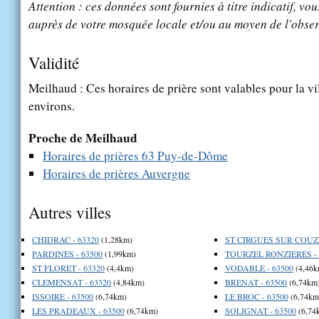
Attention : ces données sont fournies à titre indicatif, vou
auprès de votre mosquée locale et/ou au moyen de l'obser
Validité
Meilhaud : Ces horaires de prière sont valables pour la vi
environs.
Proche de Meilhaud
Horaires de prières 63 Puy-de-Dôme
Horaires de prières Auvergne
Autres villes
CHIDRAC - 63320
(1,28km)
ST CIRGUES SUR COUZE
PARDINES - 63500
(1,99km)
TOURZEL RONZIERES - 
ST FLORET - 63320
(4,4km)
VODABLE - 63500
(4,46k
CLEMENSAT - 63320
(4,84km)
BRENAT - 63500
(6,74km
ISSOIRE - 63500
(6,74km)
LE BROC - 63500
(6,74km
LES PRADEAUX - 63500
(6,74km)
SOLIGNAT - 63500
(6,74