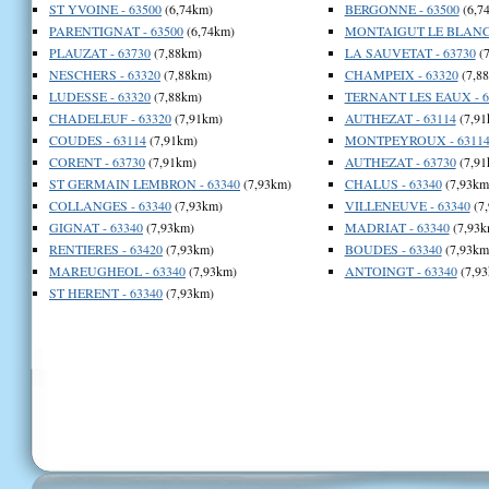
ST YVOINE - 63500
(6,74km)
BERGONNE - 63500
(6,7
PARENTIGNAT - 63500
(6,74km)
MONTAIGUT LE BLANC 
PLAUZAT - 63730
(7,88km)
LA SAUVETAT - 63730
(7
NESCHERS - 63320
(7,88km)
CHAMPEIX - 63320
(7,8
LUDESSE - 63320
(7,88km)
TERNANT LES EAUX - 6
CHADELEUF - 63320
(7,91km)
AUTHEZAT - 63114
(7,91
COUDES - 63114
(7,91km)
MONTPEYROUX - 6311
CORENT - 63730
(7,91km)
AUTHEZAT - 63730
(7,91
ST GERMAIN LEMBRON - 63340
(7,93km)
CHALUS - 63340
(7,93km
COLLANGES - 63340
(7,93km)
VILLENEUVE - 63340
(7
GIGNAT - 63340
(7,93km)
MADRIAT - 63340
(7,93k
RENTIERES - 63420
(7,93km)
BOUDES - 63340
(7,93km
MAREUGHEOL - 63340
(7,93km)
ANTOINGT - 63340
(7,93
ST HERENT - 63340
(7,93km)