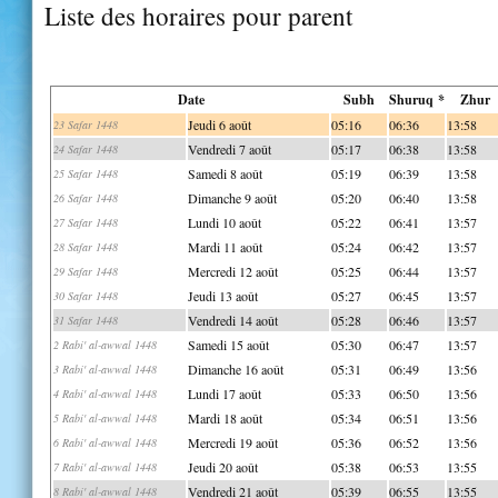
Liste des horaires pour parent
Date
Subh
Shuruq *
Zhur
Jeudi 6 août
05:16
06:36
13:58
23 Safar 1448
Vendredi 7 août
05:17
06:38
13:58
24 Safar 1448
Samedi 8 août
05:19
06:39
13:58
25 Safar 1448
Dimanche 9 août
05:20
06:40
13:58
26 Safar 1448
Lundi 10 août
05:22
06:41
13:57
27 Safar 1448
Mardi 11 août
05:24
06:42
13:57
28 Safar 1448
Mercredi 12 août
05:25
06:44
13:57
29 Safar 1448
Jeudi 13 août
05:27
06:45
13:57
30 Safar 1448
Vendredi 14 août
05:28
06:46
13:57
31 Safar 1448
Samedi 15 août
05:30
06:47
13:57
2 Rabi' al-awwal 1448
Dimanche 16 août
05:31
06:49
13:56
3 Rabi' al-awwal 1448
Lundi 17 août
05:33
06:50
13:56
4 Rabi' al-awwal 1448
Mardi 18 août
05:34
06:51
13:56
5 Rabi' al-awwal 1448
Mercredi 19 août
05:36
06:52
13:56
6 Rabi' al-awwal 1448
Jeudi 20 août
05:38
06:53
13:55
7 Rabi' al-awwal 1448
Vendredi 21 août
05:39
06:55
13:55
8 Rabi' al-awwal 1448