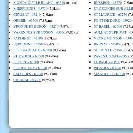
MONTAIGUT LE BLANC - 63320
(6,4km)
BUSSEOL - 63270
(7,8km
MIREFLEURS - 63730
(7,8km)
ST GEORGES SUR ALLIE
CEYSSAT - 63210
(7,8km)
ST MAURICE - 63270
(7,
ORBEIL - 63500
(7,87km)
PONT DE DORE - 63920
YRONDE ET BURON - 63270
(7,87km)
ST BABEL - 63500
(7,87k
VARENNES SUR USSON - 63500
(7,87km)
AULHAT ST PRIVAT - 63
PARDINES - 63500
(8,07km)
VEYRE MONTON - 6396
BERGONNE - 63500
(9,47km)
BRENAT - 63500
(9,47km
LES PRADEAUX - 63500
(9,47km)
SOLIGNAT - 63500
(9,47
ST YVOINE - 63500
(9,47km)
PARENTIGNAT - 63500
(
ISSOIRE - 63500
(9,47km)
LE BROC - 63500
(9,47km
ISSERTEAUX - 63270
(9,71km)
PIGNOLS - 63270
(9,71k
SALLEDES - 63270
(9,71km)
MANGLIEU - 63270
(9,7
CHIDRAC - 63320
(9,96km)