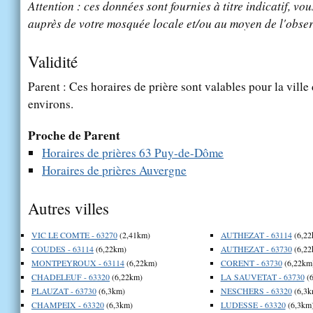
Attention : ces données sont fournies à titre indicatif, vou
auprès de votre mosquée locale et/ou au moyen de l'obser
Validité
Parent : Ces horaires de prière sont valables pour la ville
environs.
Proche de Parent
Horaires de prières 63 Puy-de-Dôme
Horaires de prières Auvergne
Autres villes
VIC LE COMTE - 63270
(2,41km)
AUTHEZAT - 63114
(6,22
COUDES - 63114
(6,22km)
AUTHEZAT - 63730
(6,22
MONTPEYROUX - 63114
(6,22km)
CORENT - 63730
(6,22km
CHADELEUF - 63320
(6,22km)
LA SAUVETAT - 63730
(6
PLAUZAT - 63730
(6,3km)
NESCHERS - 63320
(6,3k
CHAMPEIX - 63320
(6,3km)
LUDESSE - 63320
(6,3km