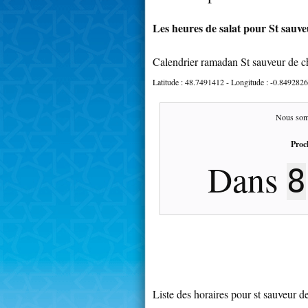
Les heures de salat pour St sauve
Calendrier ramadan St sauveur de c
Latitude :
48.7491412
- Longitude :
-0.8492826
Nous som
Proc
Dans
8
Liste des horaires pour st sauveur d