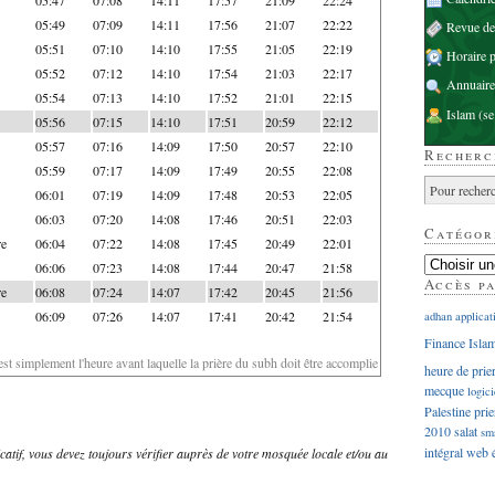
05:49
07:09
14:11
17:56
21:07
22:22
Revue d
05:51
07:10
14:10
17:55
21:05
22:19
Horaire p
05:52
07:12
14:10
17:54
21:03
22:17
Annuaire
05:54
07:13
14:10
17:52
21:01
22:15
Islam
(se
05:56
07:15
14:10
17:51
20:59
22:12
05:57
07:16
14:09
17:50
20:57
22:10
Recherc
05:59
07:17
14:09
17:49
20:55
22:08
06:01
07:19
14:09
17:48
20:53
22:05
06:03
07:20
14:08
17:46
20:51
22:03
Catégor
re
06:04
07:22
14:08
17:45
20:49
22:01
06:06
07:23
14:08
17:44
20:47
21:58
Accès p
re
06:08
07:24
14:07
17:42
20:45
21:56
06:09
07:26
14:07
17:41
20:42
21:54
adhan
applicat
Finance Isla
'est simplement l'heure avant laquelle la prière du subh doit être accomplie
heure de prie
mecque
logici
Palestine
prie
2010
salat
sm
intégral
web
dicatif, vous devez toujours vérifier auprès de votre mosquée locale et/ou au