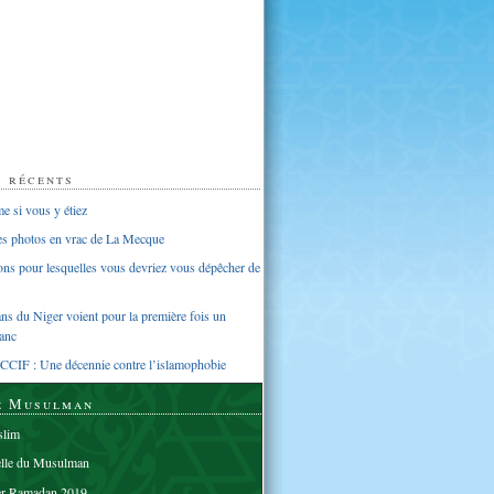
s récents
 si vous y étiez
ues photos en vrac de La Mecque
sons pour lesquelles vous devriez vous dépêcher de
s du Niger voient pour la première fois un
anc
CCIF : Une décennie contre l’islamophobie
e Musulman
lim
elle du Musulman
er Ramadan 2019