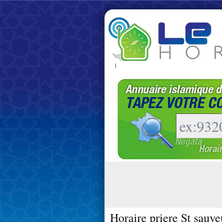
|
Horaire priere St sauve