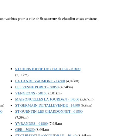
ont valables pour la ville de
St sauveur de chaulieu
et ses environs.
ST CHRISTOPHE DE CHAULIEU - 61800
(2,11km)
LA LANDE VAUMONT - 14500
(4,02km)
LE FRESNE PORET - 50850
(4,54km)
VENGEONS - 50150
(5,01km)
MAISONCELLES LA JOURDAN - 14500
(5,67km)
km)
ST GERMAIN DE TALLEVENDE - 14500
(6,9km)
00
ST QUENTIN LES CHARDONNET - 61800
(7,39km)
YVRANDES - 61800
(7,98km)
GER - 50850
(8,69km)
ST CLEMENT RANCOUDRAY - 50140
(8,84km)