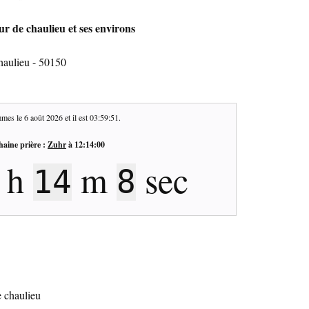
ur de chaulieu et ses environs
haulieu - 50150
mes le
6 août 2026
et il est
03:59:52
.
haine prière :
Zuhr
à
12:14:00
h
m
sec
14
7
e chaulieu