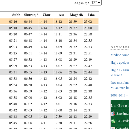
Angle
:
(?)
Subh
Shuruq *
Zhur
Asr
Maghrib
Isha
05:16
06:44
14:14
18:12
21:39
23:02
05:18
06:45
14:14
18:12
21:37
23:00
05:20
06:47
14:14
18:11
21:36
22:58
05:21
06:48
14:14
18:10
21:34
22:55
Article
05:23
06:49
14:14
18:09
21:32
22:53
05:25
06:51
14:14
18:09
21:31
22:51
Médine comme
05:27
06:52
14:13
18:08
21:29
22:49
Hajj : quelq
05:29
06:53
14:13
18:07
21:27
22:47
Hajj : 17 rai
05:31
06:55
14:13
18:06
21:26
22:44
le faire !
05:33
06:56
14:13
18:05
21:24
22:42
Des musulman
05:34
06:58
14:13
18:04
21:22
22:40
Musulman bl
05:36
06:59
14:12
18:03
21:20
22:38
2003-2013 – 
05:38
07:00
14:12
18:02
21:18
22:35
05:40
07:02
14:12
18:01
21:16
22:33
Le Guid
05:42
07:03
14:12
18:00
21:14
22:31
Sms4mus
05:43
07:05
14:12
17:59
21:13
22:29
La Citad
05:45
07:06
14:11
17:58
21:11
22:26
Calendri
05:47
07:08
14:11
17:57
21:09
22:24