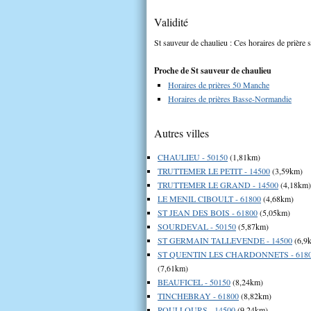
Validité
St sauveur de chaulieu : Ces horaires de prière s
Proche de St sauveur de chaulieu
Horaires de prières 50 Manche
Horaires de prières Basse-Normandie
Autres villes
CHAULIEU - 50150
(1,81km)
TRUTTEMER LE PETIT - 14500
(3,59km)
TRUTTEMER LE GRAND - 14500
(4,18km)
LE MENIL CIBOULT - 61800
(4,68km)
ST JEAN DES BOIS - 61800
(5,05km)
SOURDEVAL - 50150
(5,87km)
ST GERMAIN TALLEVENDE - 14500
(6,9
ST QUENTIN LES CHARDONNETS - 618
(7,61km)
BEAUFICEL - 50150
(8,24km)
TINCHEBRAY - 61800
(8,82km)
ROULLOURS - 14500
(9,24km)