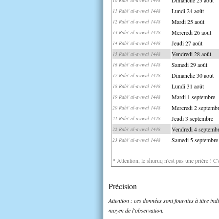
Lundi 24 août
11 Rabi' al-awwal 1448
Mardi 25 août
12 Rabi' al-awwal 1448
Mercredi 26 août
13 Rabi' al-awwal 1448
Jeudi 27 août
14 Rabi' al-awwal 1448
Vendredi 28 août
15 Rabi' al-awwal 1448
Samedi 29 août
16 Rabi' al-awwal 1448
Dimanche 30 août
17 Rabi' al-awwal 1448
Lundi 31 août
18 Rabi' al-awwal 1448
Mardi 1 septembre
19 Rabi' al-awwal 1448
Mercredi 2 septemb
20 Rabi' al-awwal 1448
Jeudi 3 septembre
21 Rabi' al-awwal 1448
Vendredi 4 septemb
22 Rabi' al-awwal 1448
Samedi 5 septembre
23 Rabi' al-awwal 1448
* Attention, le shuruq n'est pas une prière ! C
Précision
Attention : ces données sont fournies à titre in
moyen de l'observation.