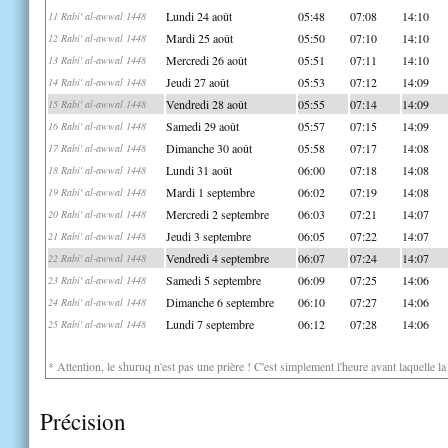
Lundi 24 août
05:48
07:08
14:10
11 Rabi' al-awwal 1448
Mardi 25 août
05:50
07:10
14:10
12 Rabi' al-awwal 1448
Mercredi 26 août
05:51
07:11
14:10
13 Rabi' al-awwal 1448
Jeudi 27 août
05:53
07:12
14:09
14 Rabi' al-awwal 1448
Vendredi 28 août
05:55
07:14
14:09
15 Rabi' al-awwal 1448
Samedi 29 août
05:57
07:15
14:09
16 Rabi' al-awwal 1448
Dimanche 30 août
05:58
07:17
14:08
17 Rabi' al-awwal 1448
Lundi 31 août
06:00
07:18
14:08
18 Rabi' al-awwal 1448
Mardi 1 septembre
06:02
07:19
14:08
19 Rabi' al-awwal 1448
Mercredi 2 septembre
06:03
07:21
14:07
20 Rabi' al-awwal 1448
Jeudi 3 septembre
06:05
07:22
14:07
21 Rabi' al-awwal 1448
Vendredi 4 septembre
06:07
07:24
14:07
22 Rabi' al-awwal 1448
Samedi 5 septembre
06:09
07:25
14:06
23 Rabi' al-awwal 1448
Dimanche 6 septembre
06:10
07:27
14:06
24 Rabi' al-awwal 1448
Lundi 7 septembre
06:12
07:28
14:06
25 Rabi' al-awwal 1448
* Attention, le shuruq n'est pas une prière ! C'est simplement l'heure avant laquelle l
Précision