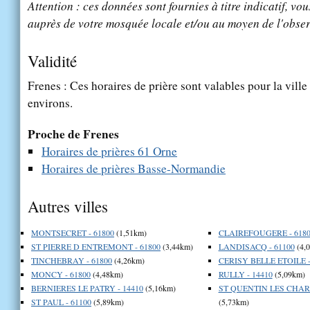
Attention : ces données sont fournies à titre indicatif, vou
auprès de votre mosquée locale et/ou au moyen de l'obser
Validité
Frenes : Ces horaires de prière sont valables pour la vill
environs.
Proche de Frenes
Horaires de prières 61 Orne
Horaires de prières Basse-Normandie
Autres villes
MONTSECRET - 61800
(1,51km)
CLAIREFOUGERE - 6180
ST PIERRE D ENTREMONT - 61800
(3,44km)
LANDISACQ - 61100
(4,
TINCHEBRAY - 61800
(4,26km)
CERISY BELLE ETOILE -
MONCY - 61800
(4,48km)
RULLY - 14410
(5,09km)
BERNIERES LE PATRY - 14410
(5,16km)
ST QUENTIN LES CHAR
ST PAUL - 61100
(5,89km)
(5,73km)