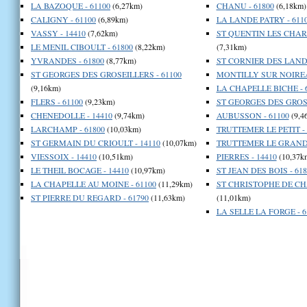
LA BAZOQUE - 61100
(6,27km)
CHANU - 61800
(6,18km)
CALIGNY - 61100
(6,89km)
LA LANDE PATRY - 611
VASSY - 14410
(7,62km)
ST QUENTIN LES CHAR
LE MENIL CIBOULT - 61800
(8,22km)
(7,31km)
YVRANDES - 61800
(8,77km)
ST CORNIER DES LANDE
ST GEORGES DES GROSEILLERS - 61100
MONTILLY SUR NOIREA
(9,16km)
LA CHAPELLE BICHE - 
FLERS - 61100
(9,23km)
ST GEORGES DES GROSE
CHENEDOLLE - 14410
(9,74km)
AUBUSSON - 61100
(9,4
LARCHAMP - 61800
(10,03km)
TRUTTEMER LE PETIT - 
ST GERMAIN DU CRIOULT - 14110
(10,07km)
TRUTTEMER LE GRAND 
VIESSOIX - 14410
(10,51km)
PIERRES - 14410
(10,37k
LE THEIL BOCAGE - 14410
(10,97km)
ST JEAN DES BOIS - 618
LA CHAPELLE AU MOINE - 61100
(11,29km)
ST CHRISTOPHE DE CHA
ST PIERRE DU REGARD - 61790
(11,63km)
(11,01km)
LA SELLE LA FORGE - 6