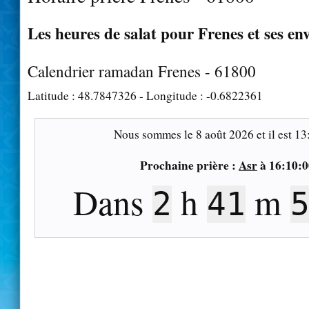
Les heures de salat pour Frenes et ses en
Calendrier ramadan Frenes - 61800
Latitude :
48.7847326
- Longitude :
-0.6822361
Nous sommes le
8 août 2026
et il est
13
Prochaine prière :
Asr
à
16:10:0
Dans
h
m
2
41