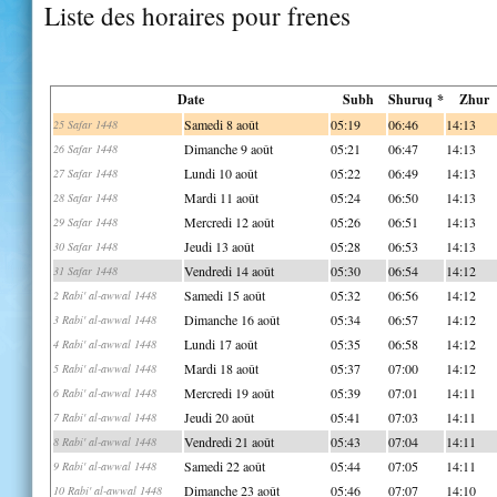
Liste des horaires pour frenes
Date
Subh
Shuruq *
Zhur
Samedi 8 août
05:19
06:46
14:13
25 Safar 1448
Dimanche 9 août
05:21
06:47
14:13
26 Safar 1448
Lundi 10 août
05:22
06:49
14:13
27 Safar 1448
Mardi 11 août
05:24
06:50
14:13
28 Safar 1448
Mercredi 12 août
05:26
06:51
14:13
29 Safar 1448
Jeudi 13 août
05:28
06:53
14:13
30 Safar 1448
Vendredi 14 août
05:30
06:54
14:12
31 Safar 1448
Samedi 15 août
05:32
06:56
14:12
2 Rabi' al-awwal 1448
Dimanche 16 août
05:34
06:57
14:12
3 Rabi' al-awwal 1448
Lundi 17 août
05:35
06:58
14:12
4 Rabi' al-awwal 1448
Mardi 18 août
05:37
07:00
14:12
5 Rabi' al-awwal 1448
Mercredi 19 août
05:39
07:01
14:11
6 Rabi' al-awwal 1448
Jeudi 20 août
05:41
07:03
14:11
7 Rabi' al-awwal 1448
Vendredi 21 août
05:43
07:04
14:11
8 Rabi' al-awwal 1448
Samedi 22 août
05:44
07:05
14:11
9 Rabi' al-awwal 1448
Dimanche 23 août
05:46
07:07
14:10
10 Rabi' al-awwal 1448