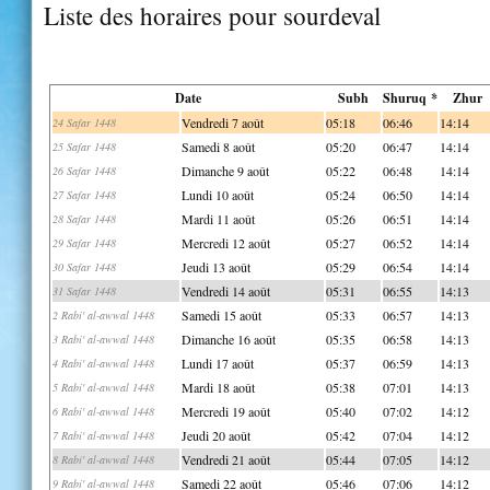
Liste des horaires pour sourdeval
Date
Subh
Shuruq *
Zhur
Vendredi 7 août
05:18
06:46
14:14
24 Safar 1448
Samedi 8 août
05:20
06:47
14:14
25 Safar 1448
Dimanche 9 août
05:22
06:48
14:14
26 Safar 1448
Lundi 10 août
05:24
06:50
14:14
27 Safar 1448
Mardi 11 août
05:26
06:51
14:14
28 Safar 1448
Mercredi 12 août
05:27
06:52
14:14
29 Safar 1448
Jeudi 13 août
05:29
06:54
14:14
30 Safar 1448
Vendredi 14 août
05:31
06:55
14:13
31 Safar 1448
Samedi 15 août
05:33
06:57
14:13
2 Rabi' al-awwal 1448
Dimanche 16 août
05:35
06:58
14:13
3 Rabi' al-awwal 1448
Lundi 17 août
05:37
06:59
14:13
4 Rabi' al-awwal 1448
Mardi 18 août
05:38
07:01
14:13
5 Rabi' al-awwal 1448
Mercredi 19 août
05:40
07:02
14:12
6 Rabi' al-awwal 1448
Jeudi 20 août
05:42
07:04
14:12
7 Rabi' al-awwal 1448
Vendredi 21 août
05:44
07:05
14:12
8 Rabi' al-awwal 1448
Samedi 22 août
05:46
07:06
14:12
9 Rabi' al-awwal 1448