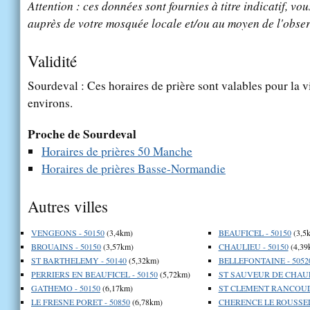
Attention : ces données sont fournies à titre indicatif, vou
auprès de votre mosquée locale et/ou au moyen de l'obser
Validité
Sourdeval : Ces horaires de prière sont valables pour la v
environs.
Proche de Sourdeval
Horaires de prières 50 Manche
Horaires de prières Basse-Normandie
Autres villes
VENGEONS - 50150
(3,4km)
BEAUFICEL - 50150
(3,5
BROUAINS - 50150
(3,57km)
CHAULIEU - 50150
(4,39
ST BARTHELEMY - 50140
(5,32km)
BELLEFONTAINE - 5052
PERRIERS EN BEAUFICEL - 50150
(5,72km)
ST SAUVEUR DE CHAULI
GATHEMO - 50150
(6,17km)
ST CLEMENT RANCOUDR
LE FRESNE PORET - 50850
(6,78km)
CHERENCE LE ROUSSEL 