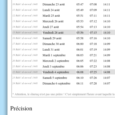
Dimanche 23 août
05:47
07:08
14:11
10 Rabi' al-awwal 1448
Lundi 24 août
05:49
07:09
14:11
11 Rabi' al-awwal 1448
Mardi 25 août
05:51
07:11
14:11
12 Rabi' al-awwal 1448
Mercredi 26 août
05:53
07:12
14:10
13 Rabi' al-awwal 1448
Jeudi 27 août
05:54
07:13
14:10
14 Rabi' al-awwal 1448
Vendredi 28 août
05:56
07:15
14:10
15 Rabi' al-awwal 1448
Samedi 29 août
05:58
07:16
14:10
16 Rabi' al-awwal 1448
Dimanche 30 août
06:00
07:18
14:09
17 Rabi' al-awwal 1448
Lundi 31 août
06:01
07:19
14:09
18 Rabi' al-awwal 1448
Mardi 1 septembre
06:03
07:21
14:09
19 Rabi' al-awwal 1448
Mercredi 2 septembre
06:05
07:22
14:08
20 Rabi' al-awwal 1448
Jeudi 3 septembre
06:06
07:23
14:08
21 Rabi' al-awwal 1448
Vendredi 4 septembre
06:08
07:25
14:08
22 Rabi' al-awwal 1448
Samedi 5 septembre
06:10
07:26
14:07
23 Rabi' al-awwal 1448
Dimanche 6 septembre
06:11
07:28
14:07
24 Rabi' al-awwal 1448
* Attention, le shuruq n'est pas une prière ! C'est simplement l'heure avant laquelle l
Précision