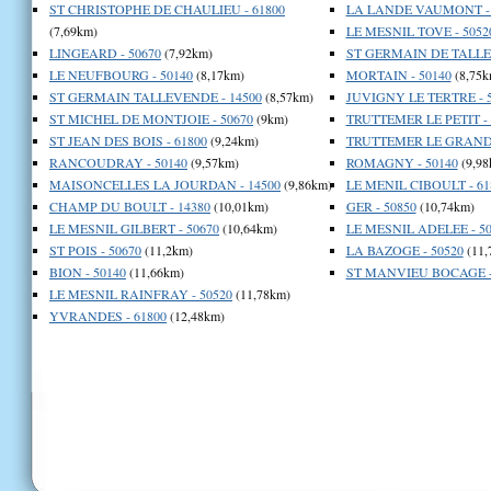
ST CHRISTOPHE DE CHAULIEU - 61800
LA LANDE VAUMONT - 
(7,69km)
LE MESNIL TOVE - 5052
LINGEARD - 50670
(7,92km)
ST GERMAIN DE TALLE
LE NEUFBOURG - 50140
(8,17km)
MORTAIN - 50140
(8,75k
ST GERMAIN TALLEVENDE - 14500
(8,57km)
JUVIGNY LE TERTRE - 
ST MICHEL DE MONTJOIE - 50670
(9km)
TRUTTEMER LE PETIT - 
ST JEAN DES BOIS - 61800
(9,24km)
TRUTTEMER LE GRAND 
RANCOUDRAY - 50140
(9,57km)
ROMAGNY - 50140
(9,98
MAISONCELLES LA JOURDAN - 14500
(9,86km)
LE MENIL CIBOULT - 61
CHAMP DU BOULT - 14380
(10,01km)
GER - 50850
(10,74km)
LE MESNIL GILBERT - 50670
(10,64km)
LE MESNIL ADELEE - 50
ST POIS - 50670
(11,2km)
LA BAZOGE - 50520
(11,
BION - 50140
(11,66km)
ST MANVIEU BOCAGE -
LE MESNIL RAINFRAY - 50520
(11,78km)
YVRANDES - 61800
(12,48km)