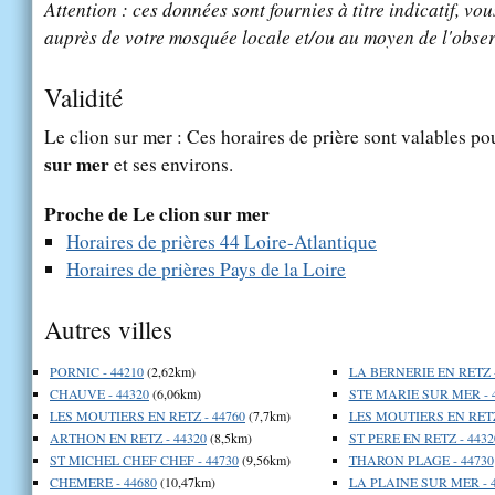
Attention : ces données sont fournies à titre indicatif, vou
auprès de votre mosquée locale et/ou au moyen de l'obser
Validité
Le clion sur mer : Ces horaires de prière sont valables pou
sur mer
et ses environs.
Proche de Le clion sur mer
Horaires de prières 44 Loire-Atlantique
Horaires de prières Pays de la Loire
Autres villes
PORNIC - 44210
(2,62km)
LA BERNERIE EN RETZ -
CHAUVE - 44320
(6,06km)
STE MARIE SUR MER - 
LES MOUTIERS EN RETZ - 44760
(7,7km)
LES MOUTIERS EN RETZ
ARTHON EN RETZ - 44320
(8,5km)
ST PERE EN RETZ - 4432
ST MICHEL CHEF CHEF - 44730
(9,56km)
THARON PLAGE - 44730
CHEMERE - 44680
(10,47km)
LA PLAINE SUR MER - 