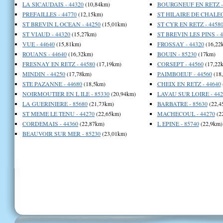
LA SICAUDAIS - 44320
(10,84km)
BOURGNEUF EN RETZ - 
PREFAILLES - 44770
(12,15km)
ST HILAIRE DE CHALEO
ST BREVIN L OCEAN - 44250
(15,01km)
ST CYR EN RETZ - 4458
ST VIAUD - 44320
(15,27km)
ST BREVIN LES PINS - 4
VUE - 44640
(15,81km)
FROSSAY - 44320
(16,22
ROUANS - 44640
(16,32km)
BOUIN - 85230
(17km)
FRESNAY EN RETZ - 44580
(17,19km)
CORSEPT - 44560
(17,22
MINDIN - 44250
(17,78km)
PAIMBOEUF - 44560
(18
STE PAZANNE - 44680
(18,5km)
CHEIX EN RETZ - 44640
NOIRMOUTIER EN L ILE - 85330
(20,94km)
LAVAU SUR LOIRE - 442
LA GUERINIERE - 85680
(21,73km)
BARBATRE - 85630
(22,4
ST MEME LE TENU - 44270
(22,65km)
MACHECOUL - 44270
(2
CORDEMAIS - 44360
(22,87km)
L EPINE - 85740
(22,9km)
BEAUVOIR SUR MER - 85230
(23,01km)