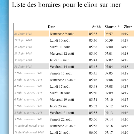
Liste des horaires pour le clion sur mer
Date
Subh
Shuruq *
Zhur
Dimanche 9 août
05:35
06:57
14:19
26 Safar 1448
Lundi 10 août
05:36
06:59
14:19
27 Safar 1448
Mardi 11 août
05:38
07:00
14:18
28 Safar 1448
Mercredi 12 août
05:40
07:01
14:18
29 Safar 1448
Jeudi 13 août
05:41
07:02
14:18
30 Safar 1448
Vendredi 14 août
05:43
07:04
14:18
31 Safar 1448
Samedi 15 août
05:45
07:05
14:18
2 Rabi' al-awwal 1448
Dimanche 16 août
05:46
07:06
14:18
3 Rabi' al-awwal 1448
Lundi 17 août
05:48
07:08
14:17
4 Rabi' al-awwal 1448
Mardi 18 août
05:50
07:09
14:17
5 Rabi' al-awwal 1448
Mercredi 19 août
05:51
07:10
14:17
6 Rabi' al-awwal 1448
Jeudi 20 août
05:53
07:12
14:17
7 Rabi' al-awwal 1448
Vendredi 21 août
05:55
07:13
14:16
8 Rabi' al-awwal 1448
Samedi 22 août
05:56
07:14
14:16
9 Rabi' al-awwal 1448
Dimanche 23 août
05:58
07:16
14:16
10 Rabi' al-awwal 1448
Lundi 24 août
06:00
07:17
14:16
11 Rabi' al-awwal 1448