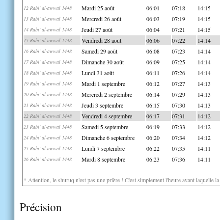
Mardi 25 août
06:01
07:18
14:15
12 Rabi' al-awwal 1448
Mercredi 26 août
06:03
07:19
14:15
13 Rabi' al-awwal 1448
Jeudi 27 août
06:04
07:21
14:15
14 Rabi' al-awwal 1448
Vendredi 28 août
06:06
07:22
14:14
15 Rabi' al-awwal 1448
Samedi 29 août
06:08
07:23
14:14
16 Rabi' al-awwal 1448
Dimanche 30 août
06:09
07:25
14:14
17 Rabi' al-awwal 1448
Lundi 31 août
06:11
07:26
14:14
18 Rabi' al-awwal 1448
Mardi 1 septembre
06:12
07:27
14:13
19 Rabi' al-awwal 1448
Mercredi 2 septembre
06:14
07:29
14:13
20 Rabi' al-awwal 1448
Jeudi 3 septembre
06:15
07:30
14:13
21 Rabi' al-awwal 1448
Vendredi 4 septembre
06:17
07:31
14:12
22 Rabi' al-awwal 1448
Samedi 5 septembre
06:19
07:33
14:12
23 Rabi' al-awwal 1448
Dimanche 6 septembre
06:20
07:34
14:12
24 Rabi' al-awwal 1448
Lundi 7 septembre
06:22
07:35
14:11
25 Rabi' al-awwal 1448
Mardi 8 septembre
06:23
07:36
14:11
26 Rabi' al-awwal 1448
* Attention, le shuruq n'est pas une prière ! C'est simplement l'heure avant laquelle l
Précision