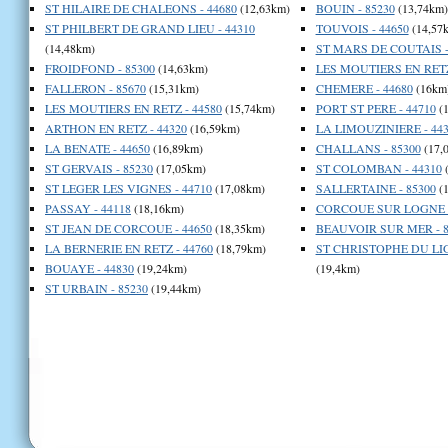
ST HILAIRE DE CHALEONS - 44680
(12,63km)
BOUIN - 85230
(13,74km)
ST PHILBERT DE GRAND LIEU - 44310
TOUVOIS - 44650
(14,57
(14,48km)
ST MARS DE COUTAIS -
FROIDFOND - 85300
(14,63km)
LES MOUTIERS EN RETZ
FALLERON - 85670
(15,31km)
CHEMERE - 44680
(16km
LES MOUTIERS EN RETZ - 44580
(15,74km)
PORT ST PERE - 44710
(1
ARTHON EN RETZ - 44320
(16,59km)
LA LIMOUZINIERE - 443
LA BENATE - 44650
(16,89km)
CHALLANS - 85300
(17,
ST GERVAIS - 85230
(17,05km)
ST COLOMBAN - 44310
(
ST LEGER LES VIGNES - 44710
(17,08km)
SALLERTAINE - 85300
(1
PASSAY - 44118
(18,16km)
CORCOUE SUR LOGNE -
ST JEAN DE CORCOUE - 44650
(18,35km)
BEAUVOIR SUR MER - 8
LA BERNERIE EN RETZ - 44760
(18,79km)
ST CHRISTOPHE DU LIG
BOUAYE - 44830
(19,24km)
(19,4km)
ST URBAIN - 85230
(19,44km)