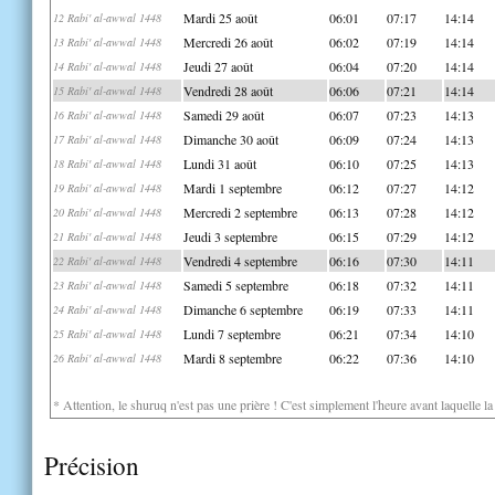
Mardi 25 août
06:01
07:17
14:14
12 Rabi' al-awwal 1448
Mercredi 26 août
06:02
07:19
14:14
13 Rabi' al-awwal 1448
Jeudi 27 août
06:04
07:20
14:14
14 Rabi' al-awwal 1448
Vendredi 28 août
06:06
07:21
14:14
15 Rabi' al-awwal 1448
Samedi 29 août
06:07
07:23
14:13
16 Rabi' al-awwal 1448
Dimanche 30 août
06:09
07:24
14:13
17 Rabi' al-awwal 1448
Lundi 31 août
06:10
07:25
14:13
18 Rabi' al-awwal 1448
Mardi 1 septembre
06:12
07:27
14:12
19 Rabi' al-awwal 1448
Mercredi 2 septembre
06:13
07:28
14:12
20 Rabi' al-awwal 1448
Jeudi 3 septembre
06:15
07:29
14:12
21 Rabi' al-awwal 1448
Vendredi 4 septembre
06:16
07:30
14:11
22 Rabi' al-awwal 1448
Samedi 5 septembre
06:18
07:32
14:11
23 Rabi' al-awwal 1448
Dimanche 6 septembre
06:19
07:33
14:11
24 Rabi' al-awwal 1448
Lundi 7 septembre
06:21
07:34
14:10
25 Rabi' al-awwal 1448
Mardi 8 septembre
06:22
07:36
14:10
26 Rabi' al-awwal 1448
* Attention, le shuruq n'est pas une prière ! C'est simplement l'heure avant laquelle l
Précision