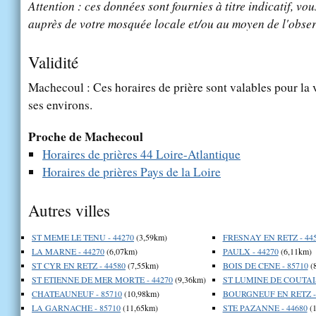
Attention : ces données sont fournies à titre indicatif, vou
auprès de votre mosquée locale et/ou au moyen de l'obser
Validité
Machecoul : Ces horaires de prière sont valables pour la 
ses environs.
Proche de Machecoul
Horaires de prières 44 Loire-Atlantique
Horaires de prières Pays de la Loire
Autres villes
ST MEME LE TENU - 44270
(3,59km)
FRESNAY EN RETZ - 44
LA MARNE - 44270
(6,07km)
PAULX - 44270
(6,11km)
ST CYR EN RETZ - 44580
(7,55km)
BOIS DE CENE - 85710
(
ST ETIENNE DE MER MORTE - 44270
(9,36km)
ST LUMINE DE COUTAIS
CHATEAUNEUF - 85710
(10,98km)
BOURGNEUF EN RETZ - 
LA GARNACHE - 85710
(11,65km)
STE PAZANNE - 44680
(1