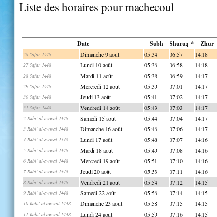
Liste des horaires pour machecoul
Date
Subh
Shuruq *
Zhur
Dimanche 9 août
05:34
06:57
14:18
26 Safar 1448
Lundi 10 août
05:36
06:58
14:18
27 Safar 1448
Mardi 11 août
05:38
06:59
14:17
28 Safar 1448
Mercredi 12 août
05:39
07:01
14:17
29 Safar 1448
Jeudi 13 août
05:41
07:02
14:17
30 Safar 1448
Vendredi 14 août
05:43
07:03
14:17
31 Safar 1448
Samedi 15 août
05:44
07:04
14:17
2 Rabi' al-awwal 1448
Dimanche 16 août
05:46
07:06
14:17
3 Rabi' al-awwal 1448
Lundi 17 août
05:48
07:07
14:16
4 Rabi' al-awwal 1448
Mardi 18 août
05:49
07:08
14:16
5 Rabi' al-awwal 1448
Mercredi 19 août
05:51
07:10
14:16
6 Rabi' al-awwal 1448
Jeudi 20 août
05:53
07:11
14:16
7 Rabi' al-awwal 1448
Vendredi 21 août
05:54
07:12
14:15
8 Rabi' al-awwal 1448
Samedi 22 août
05:56
07:14
14:15
9 Rabi' al-awwal 1448
Dimanche 23 août
05:58
07:15
14:15
10 Rabi' al-awwal 1448
Lundi 24 août
05:59
07:16
14:15
11 Rabi' al-awwal 1448