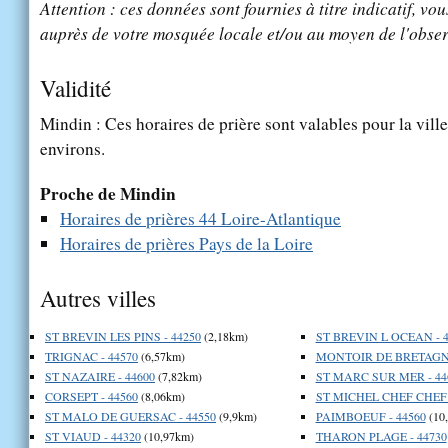
Attention : ces données sont fournies à titre indicatif, vou
auprès de votre mosquée locale et/ou au moyen de l'obser
Validité
Mindin : Ces horaires de prière sont valables pour la vill
environs.
Proche de Mindin
Horaires de prières 44 Loire-Atlantique
Horaires de prières Pays de la Loire
Autres villes
ST BREVIN LES PINS - 44250
(2,18km)
ST BREVIN L OCEAN - 4
TRIGNAC - 44570
(6,57km)
MONTOIR DE BRETAGNE
ST NAZAIRE - 44600
(7,82km)
ST MARC SUR MER - 44
CORSEPT - 44560
(8,06km)
ST MICHEL CHEF CHEF 
ST MALO DE GUERSAC - 44550
(9,9km)
PAIMBOEUF - 44560
(10
ST VIAUD - 44320
(10,97km)
THARON PLAGE - 44730