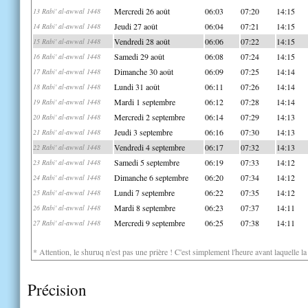
Mercredi 26 août
06:03
07:20
14:15
13 Rabi' al-awwal 1448
Jeudi 27 août
06:04
07:21
14:15
14 Rabi' al-awwal 1448
Vendredi 28 août
06:06
07:22
14:15
15 Rabi' al-awwal 1448
Samedi 29 août
06:08
07:24
14:15
16 Rabi' al-awwal 1448
Dimanche 30 août
06:09
07:25
14:14
17 Rabi' al-awwal 1448
Lundi 31 août
06:11
07:26
14:14
18 Rabi' al-awwal 1448
Mardi 1 septembre
06:12
07:28
14:14
19 Rabi' al-awwal 1448
Mercredi 2 septembre
06:14
07:29
14:13
20 Rabi' al-awwal 1448
Jeudi 3 septembre
06:16
07:30
14:13
21 Rabi' al-awwal 1448
Vendredi 4 septembre
06:17
07:32
14:13
22 Rabi' al-awwal 1448
Samedi 5 septembre
06:19
07:33
14:12
23 Rabi' al-awwal 1448
Dimanche 6 septembre
06:20
07:34
14:12
24 Rabi' al-awwal 1448
Lundi 7 septembre
06:22
07:35
14:12
25 Rabi' al-awwal 1448
Mardi 8 septembre
06:23
07:37
14:11
26 Rabi' al-awwal 1448
Mercredi 9 septembre
06:25
07:38
14:11
27 Rabi' al-awwal 1448
* Attention, le shuruq n'est pas une prière ! C'est simplement l'heure avant laquelle l
Précision