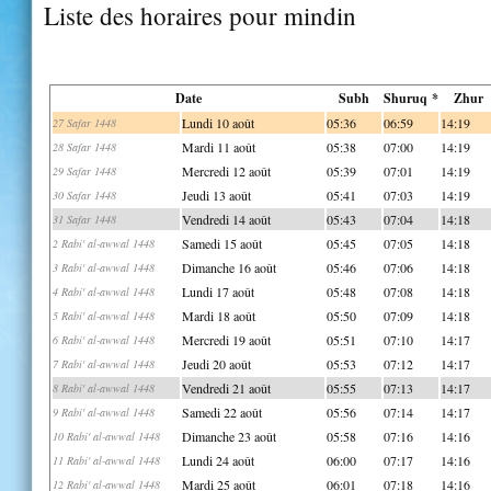
Liste des horaires pour mindin
Date
Subh
Shuruq *
Zhur
Lundi 10 août
05:36
06:59
14:19
27 Safar 1448
Mardi 11 août
05:38
07:00
14:19
28 Safar 1448
Mercredi 12 août
05:39
07:01
14:19
29 Safar 1448
Jeudi 13 août
05:41
07:03
14:19
30 Safar 1448
Vendredi 14 août
05:43
07:04
14:18
31 Safar 1448
Samedi 15 août
05:45
07:05
14:18
2 Rabi' al-awwal 1448
Dimanche 16 août
05:46
07:06
14:18
3 Rabi' al-awwal 1448
Lundi 17 août
05:48
07:08
14:18
4 Rabi' al-awwal 1448
Mardi 18 août
05:50
07:09
14:18
5 Rabi' al-awwal 1448
Mercredi 19 août
05:51
07:10
14:17
6 Rabi' al-awwal 1448
Jeudi 20 août
05:53
07:12
14:17
7 Rabi' al-awwal 1448
Vendredi 21 août
05:55
07:13
14:17
8 Rabi' al-awwal 1448
Samedi 22 août
05:56
07:14
14:17
9 Rabi' al-awwal 1448
Dimanche 23 août
05:58
07:16
14:16
10 Rabi' al-awwal 1448
Lundi 24 août
06:00
07:17
14:16
11 Rabi' al-awwal 1448
Mardi 25 août
06:01
07:18
14:16
12 Rabi' al-awwal 1448