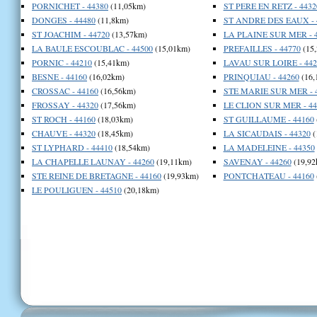
PORNICHET - 44380
(11,05km)
ST PERE EN RETZ - 4432
DONGES - 44480
(11,8km)
ST ANDRE DES EAUX - 
ST JOACHIM - 44720
(13,57km)
LA PLAINE SUR MER - 
LA BAULE ESCOUBLAC - 44500
(15,01km)
PREFAILLES - 44770
(15
PORNIC - 44210
(15,41km)
LAVAU SUR LOIRE - 442
BESNE - 44160
(16,02km)
PRINQUIAU - 44260
(16,
CROSSAC - 44160
(16,56km)
STE MARIE SUR MER - 
FROSSAY - 44320
(17,56km)
LE CLION SUR MER - 44
ST ROCH - 44160
(18,03km)
ST GUILLAUME - 44160
CHAUVE - 44320
(18,45km)
LA SICAUDAIS - 44320
(
ST LYPHARD - 44410
(18,54km)
LA MADELEINE - 44350
LA CHAPELLE LAUNAY - 44260
(19,11km)
SAVENAY - 44260
(19,92
STE REINE DE BRETAGNE - 44160
(19,93km)
PONTCHATEAU - 44160
LE POULIGUEN - 44510
(20,18km)