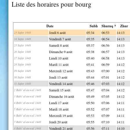
Liste des horaires pour bourg
Date
Subh
Shuruq *
Zhur
Jeudi 6 août
05:34
06:53
14:13
23 Safar 1448
Vendredi 7 août
05:35
06:54
14:13
24 Safar 1448
Samedi 8 août
05:37
06:56
14:13
25 Safar 1448
Dimanche 9 août
05:38
06:57
14:13
26 Safar 1448
Lundi 10 août
05:40
06:58
14:13
27 Safar 1448
Mardi 11 août
05:41
06:59
14:12
28 Safar 1448
Mercredi 12 août
05:43
07:00
14:12
29 Safar 1448
Jeudi 13 août
05:44
07:01
14:12
30 Safar 1448
Vendredi 14 août
05:46
07:03
14:12
31 Safar 1448
Samedi 15 août
05:47
07:04
14:12
2 Rabi' al-awwal 1448
Dimanche 16 août
05:49
07:05
14:12
3 Rabi' al-awwal 1448
Lundi 17 août
05:50
07:06
14:11
4 Rabi' al-awwal 1448
Mardi 18 août
05:52
07:07
14:11
5 Rabi' al-awwal 1448
Mercredi 19 août
05:53
07:09
14:11
6 Rabi' al-awwal 1448
Jeudi 20 août
05:55
07:10
14:11
7 Rabi' al-awwal 1448
Vendredi 21 août
05:56
07:11
14:10
8 Rabi' al-awwal 1448