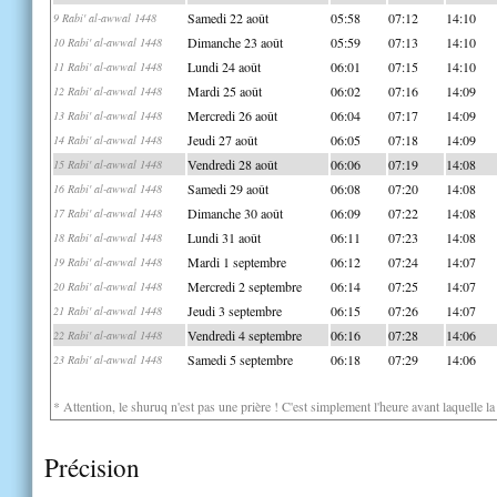
Samedi 22 août
05:58
07:12
14:10
9 Rabi' al-awwal 1448
Dimanche 23 août
05:59
07:13
14:10
10 Rabi' al-awwal 1448
Lundi 24 août
06:01
07:15
14:10
11 Rabi' al-awwal 1448
Mardi 25 août
06:02
07:16
14:09
12 Rabi' al-awwal 1448
Mercredi 26 août
06:04
07:17
14:09
13 Rabi' al-awwal 1448
Jeudi 27 août
06:05
07:18
14:09
14 Rabi' al-awwal 1448
Vendredi 28 août
06:06
07:19
14:08
15 Rabi' al-awwal 1448
Samedi 29 août
06:08
07:20
14:08
16 Rabi' al-awwal 1448
Dimanche 30 août
06:09
07:22
14:08
17 Rabi' al-awwal 1448
Lundi 31 août
06:11
07:23
14:08
18 Rabi' al-awwal 1448
Mardi 1 septembre
06:12
07:24
14:07
19 Rabi' al-awwal 1448
Mercredi 2 septembre
06:14
07:25
14:07
20 Rabi' al-awwal 1448
Jeudi 3 septembre
06:15
07:26
14:07
21 Rabi' al-awwal 1448
Vendredi 4 septembre
06:16
07:28
14:06
22 Rabi' al-awwal 1448
Samedi 5 septembre
06:18
07:29
14:06
23 Rabi' al-awwal 1448
* Attention, le shuruq n'est pas une prière ! C'est simplement l'heure avant laquelle l
Précision