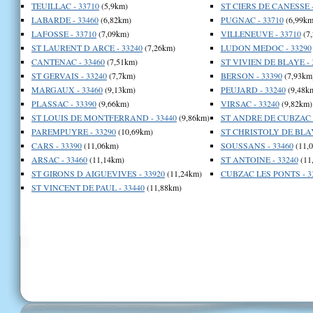
TEUILLAC - 33710
(5,9km)
ST CIERS DE CANESSE -
LABARDE - 33460
(6,82km)
PUGNAC - 33710
(6,99km
LAFOSSE - 33710
(7,09km)
VILLENEUVE - 33710
(7
ST LAURENT D ARCE - 33240
(7,26km)
LUDON MEDOC - 33290
CANTENAC - 33460
(7,51km)
ST VIVIEN DE BLAYE - 
ST GERVAIS - 33240
(7,7km)
BERSON - 33390
(7,93km
MARGAUX - 33460
(9,13km)
PEUJARD - 33240
(9,48k
PLASSAC - 33390
(9,66km)
VIRSAC - 33240
(9,82km)
ST LOUIS DE MONTFERRAND - 33440
(9,86km)
ST ANDRE DE CUBZAC -
PAREMPUYRE - 33290
(10,69km)
ST CHRISTOLY DE BLAY
CARS - 33390
(11,06km)
SOUSSANS - 33460
(11,
ARSAC - 33460
(11,14km)
ST ANTOINE - 33240
(11
ST GIRONS D AIGUEVIVES - 33920
(11,24km)
CUBZAC LES PONTS - 3
ST VINCENT DE PAUL - 33440
(11,88km)