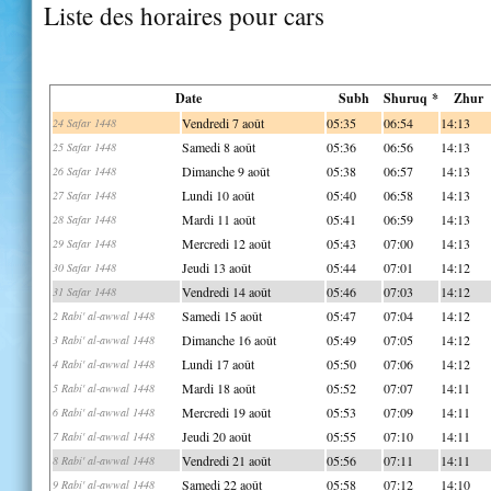
Liste des horaires pour cars
Date
Subh
Shuruq *
Zhur
Vendredi 7 août
05:35
06:54
14:13
24 Safar 1448
Samedi 8 août
05:36
06:56
14:13
25 Safar 1448
Dimanche 9 août
05:38
06:57
14:13
26 Safar 1448
Lundi 10 août
05:40
06:58
14:13
27 Safar 1448
Mardi 11 août
05:41
06:59
14:13
28 Safar 1448
Mercredi 12 août
05:43
07:00
14:13
29 Safar 1448
Jeudi 13 août
05:44
07:01
14:12
30 Safar 1448
Vendredi 14 août
05:46
07:03
14:12
31 Safar 1448
Samedi 15 août
05:47
07:04
14:12
2 Rabi' al-awwal 1448
Dimanche 16 août
05:49
07:05
14:12
3 Rabi' al-awwal 1448
Lundi 17 août
05:50
07:06
14:12
4 Rabi' al-awwal 1448
Mardi 18 août
05:52
07:07
14:11
5 Rabi' al-awwal 1448
Mercredi 19 août
05:53
07:09
14:11
6 Rabi' al-awwal 1448
Jeudi 20 août
05:55
07:10
14:11
7 Rabi' al-awwal 1448
Vendredi 21 août
05:56
07:11
14:11
8 Rabi' al-awwal 1448
Samedi 22 août
05:58
07:12
14:10
9 Rabi' al-awwal 1448