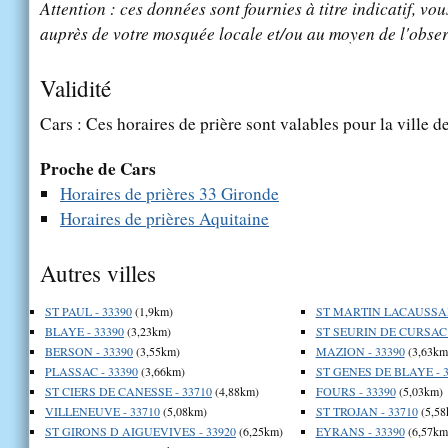
Attention : ces données sont fournies à titre indicatif, vou
auprès de votre mosquée locale et/ou au moyen de l'obser
Validité
Cars : Ces horaires de prière sont valables pour la ville d
Proche de Cars
Horaires de prières 33 Gironde
Horaires de prières Aquitaine
Autres villes
ST PAUL - 33390
(1,9km)
ST MARTIN LACAUSSAD
BLAYE - 33390
(3,23km)
ST SEURIN DE CURSAC 
BERSON - 33390
(3,55km)
MAZION - 33390
(3,63km
PLASSAC - 33390
(3,66km)
ST GENES DE BLAYE - 3
ST CIERS DE CANESSE - 33710
(4,88km)
FOURS - 33390
(5,03km)
VILLENEUVE - 33710
(5,08km)
ST TROJAN - 33710
(5,58
ST GIRONS D AIGUEVIVES - 33920
(6,25km)
EYRANS - 33390
(6,57km