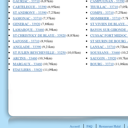
GAURIAC - 33710
(6,87km)
CAMPUGNAN - 33390
(6
CARTELEGUE - 33390
(6,95km)
TEUILLAC - 33710
(7,05k
ST ANDRONY - 33390
(7,23km)
COMPS - 33710
(7,25km)
SAMONAC - 33710
(7,37km)
MOMBRIER - 33710
(7,7
GENERAC - 33920
(7,88km)
ST VIVIEN DE BLAYE - 
LAMARQUE - 33460
(8,39km)
BAYON SUR GIRONDE - 
ST CHRISTOLY DE BLAYE - 33920
(8,83km)
CUSSAC FORT MEDOC -
LAFOSSE - 33710
(8,91km)
ST SEURIN DE BOURG -
ANGLADE - 33390
(9,21km)
LANSAC - 33710
(9,72km
ST JULIEN BEYCHEVELLE - 33250
(10,03km)
SOUSSANS - 33460
(10,
ARCINS - 33460
(10,34km)
SAUGON - 33920
(10,7km
MARGAUX - 33460
(10,78km)
BOURG - 33710
(11,06km
ETAULIERS - 33820
(11,09km)
Accueil
FAQ
Restaurant Halal