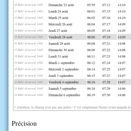
Dimanche 23 août
05:59
07:13
14:10
10 Rabi' al-awwal 1448
Lundi 24 août
06:01
07:15
14:10
11 Rabi' al-awwal 1448
Mardi 25 août
06:02
07:16
14:10
12 Rabi' al-awwal 1448
Mercredi 26 août
06:04
07:17
14:09
13 Rabi' al-awwal 1448
Jeudi 27 août
06:05
07:18
14:09
14 Rabi' al-awwal 1448
Vendredi 28 août
06:06
07:19
14:09
15 Rabi' al-awwal 1448
Samedi 29 août
06:08
07:21
14:08
16 Rabi' al-awwal 1448
Dimanche 30 août
06:09
07:22
14:08
17 Rabi' al-awwal 1448
Lundi 31 août
06:11
07:23
14:08
18 Rabi' al-awwal 1448
Mardi 1 septembre
06:12
07:24
14:07
19 Rabi' al-awwal 1448
Mercredi 2 septembre
06:14
07:25
14:07
20 Rabi' al-awwal 1448
Jeudi 3 septembre
06:15
07:27
14:07
21 Rabi' al-awwal 1448
Vendredi 4 septembre
06:16
07:28
14:07
22 Rabi' al-awwal 1448
Samedi 5 septembre
06:18
07:29
14:06
23 Rabi' al-awwal 1448
Dimanche 6 septembre
06:19
07:30
14:06
24 Rabi' al-awwal 1448
* Attention, le shuruq n'est pas une prière ! C'est simplement l'heure avant laquelle l
Précision