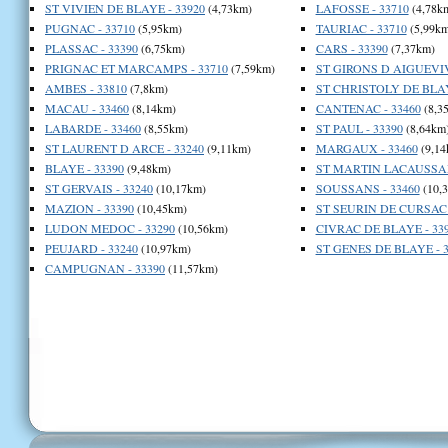
ST VIVIEN DE BLAYE - 33920
(4,73km)
LAFOSSE - 33710
(4,78k
PUGNAC - 33710
(5,95km)
TAURIAC - 33710
(5,99km
PLASSAC - 33390
(6,75km)
CARS - 33390
(7,37km)
PRIGNAC ET MARCAMPS - 33710
(7,59km)
ST GIRONS D AIGUEVIV
AMBES - 33810
(7,8km)
ST CHRISTOLY DE BLAY
MACAU - 33460
(8,14km)
CANTENAC - 33460
(8,3
LABARDE - 33460
(8,55km)
ST PAUL - 33390
(8,64km
ST LAURENT D ARCE - 33240
(9,11km)
MARGAUX - 33460
(9,14
BLAYE - 33390
(9,48km)
ST MARTIN LACAUSSAD
ST GERVAIS - 33240
(10,17km)
SOUSSANS - 33460
(10,
MAZION - 33390
(10,45km)
ST SEURIN DE CURSAC 
LUDON MEDOC - 33290
(10,56km)
CIVRAC DE BLAYE - 33
PEUJARD - 33240
(10,97km)
ST GENES DE BLAYE - 3
CAMPUGNAN - 33390
(11,57km)