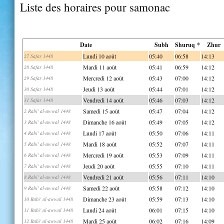
Liste des horaires pour samonac
Date
Subh
Shuruq *
Zhur
Lundi 10 août
05:40
06:58
14:13
27 Safar 1448
Mardi 11 août
05:41
06:59
14:12
28 Safar 1448
Mercredi 12 août
05:43
07:00
14:12
29 Safar 1448
Jeudi 13 août
05:44
07:01
14:12
30 Safar 1448
Vendredi 14 août
05:46
07:03
14:12
31 Safar 1448
Samedi 15 août
05:47
07:04
14:12
2 Rabi' al-awwal 1448
Dimanche 16 août
05:49
07:05
14:12
3 Rabi' al-awwal 1448
Lundi 17 août
05:50
07:06
14:11
4 Rabi' al-awwal 1448
Mardi 18 août
05:52
07:07
14:11
5 Rabi' al-awwal 1448
Mercredi 19 août
05:53
07:09
14:11
6 Rabi' al-awwal 1448
Jeudi 20 août
05:55
07:10
14:11
7 Rabi' al-awwal 1448
Vendredi 21 août
05:56
07:11
14:10
8 Rabi' al-awwal 1448
Samedi 22 août
05:58
07:12
14:10
9 Rabi' al-awwal 1448
Dimanche 23 août
05:59
07:13
14:10
10 Rabi' al-awwal 1448
Lundi 24 août
06:01
07:15
14:10
11 Rabi' al-awwal 1448
Mardi 25 août
06:02
07:16
14:09
12 Rabi' al-awwal 1448