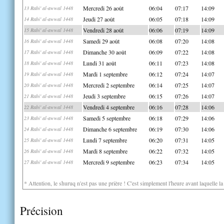
Mercredi 26 août
06:04
07:17
14:09
13 Rabi' al-awwal 1448
Jeudi 27 août
06:05
07:18
14:09
14 Rabi' al-awwal 1448
Vendredi 28 août
06:06
07:19
14:09
15 Rabi' al-awwal 1448
Samedi 29 août
06:08
07:20
14:08
16 Rabi' al-awwal 1448
Dimanche 30 août
06:09
07:22
14:08
17 Rabi' al-awwal 1448
Lundi 31 août
06:11
07:23
14:08
18 Rabi' al-awwal 1448
Mardi 1 septembre
06:12
07:24
14:07
19 Rabi' al-awwal 1448
Mercredi 2 septembre
06:14
07:25
14:07
20 Rabi' al-awwal 1448
Jeudi 3 septembre
06:15
07:26
14:07
21 Rabi' al-awwal 1448
Vendredi 4 septembre
06:16
07:28
14:06
22 Rabi' al-awwal 1448
Samedi 5 septembre
06:18
07:29
14:06
23 Rabi' al-awwal 1448
Dimanche 6 septembre
06:19
07:30
14:06
24 Rabi' al-awwal 1448
Lundi 7 septembre
06:20
07:31
14:05
25 Rabi' al-awwal 1448
Mardi 8 septembre
06:22
07:32
14:05
26 Rabi' al-awwal 1448
Mercredi 9 septembre
06:23
07:34
14:05
27 Rabi' al-awwal 1448
* Attention, le shuruq n'est pas une prière ! C'est simplement l'heure avant laquelle l
Précision