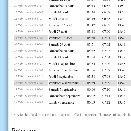
Dimanche 23 août
05:43
06:55
13:50
10 Rabi' al-awwal 1448
Lundi 24 août
05:44
06:57
13:50
11 Rabi' al-awwal 1448
Mardi 25 août
05:46
06:58
13:50
12 Rabi' al-awwal 1448
Mercredi 26 août
05:47
06:59
13:49
13 Rabi' al-awwal 1448
Jeudi 27 août
05:48
07:00
13:49
14 Rabi' al-awwal 1448
Vendredi 28 août
05:50
07:01
13:49
15 Rabi' al-awwal 1448
Samedi 29 août
05:51
07:02
13:48
16 Rabi' al-awwal 1448
Dimanche 30 août
05:52
07:03
13:48
17 Rabi' al-awwal 1448
Lundi 31 août
05:54
07:04
13:48
18 Rabi' al-awwal 1448
Mardi 1 septembre
05:55
07:06
13:48
19 Rabi' al-awwal 1448
Mercredi 2 septembre
05:56
07:07
13:47
20 Rabi' al-awwal 1448
Jeudi 3 septembre
05:58
07:08
13:47
21 Rabi' al-awwal 1448
Vendredi 4 septembre
05:59
07:09
13:47
22 Rabi' al-awwal 1448
Samedi 5 septembre
06:00
07:10
13:46
23 Rabi' al-awwal 1448
Dimanche 6 septembre
06:02
07:11
13:46
24 Rabi' al-awwal 1448
Lundi 7 septembre
06:03
07:12
13:46
25 Rabi' al-awwal 1448
* Attention, le shuruq n'est pas une prière ! C'est simplement l'heure avant laquelle l
Précision