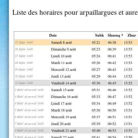
Liste des horaires pour arpaillargues et aure
Date
Subh
Shuruq *
Zhur
Samedi 8 août
05:21
06:38
13:53
25 Safar 1448
Dimanche 9 août
05:23
06:39
13:53
26 Safar 1448
Lundi 10 août
05:24
06:41
13:53
27 Safar 1448
Mardi 11 août
05:26
06:42
13:53
28 Safar 1448
Mercredi 12 août
05:27
06:43
13:53
29 Safar 1448
Jeudi 13 août
05:29
06:44
13:52
30 Safar 1448
Vendredi 14 août
05:30
06:45
13:52
31 Safar 1448
Samedi 15 août
05:31
06:46
13:52
2 Rabi' al-awwal 1448
Dimanche 16 août
05:33
06:47
13:52
3 Rabi' al-awwal 1448
Lundi 17 août
05:34
06:49
13:52
4 Rabi' al-awwal 1448
Mardi 18 août
05:36
06:50
13:51
5 Rabi' al-awwal 1448
Mercredi 19 août
05:37
06:51
13:51
6 Rabi' al-awwal 1448
Jeudi 20 août
05:39
06:52
13:51
7 Rabi' al-awwal 1448
Vendredi 21 août
05:40
06:53
13:51
8 Rabi' al-awwal 1448
Samedi 22 août
05:41
06:54
13:50
9 Rabi' al-awwal 1448