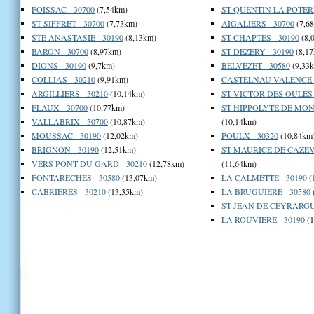
FOISSAC - 30700
(7,54km)
ST QUENTIN LA POTERIE
ST SIFFRET - 30700
(7,73km)
AIGALIERS - 30700
(7,6
STE ANASTASIE - 30190
(8,13km)
ST CHAPTES - 30190
(8,
BARON - 30700
(8,97km)
ST DEZERY - 30190
(8,17
DIONS - 30190
(9,7km)
BELVEZET - 30580
(9,33
COLLIAS - 30210
(9,91km)
CASTELNAU VALENCE -
ARGILLIERS - 30210
(10,14km)
ST VICTOR DES OULES -
FLAUX - 30700
(10,77km)
ST HIPPOLYTE DE MONT
VALLABRIX - 30700
(10,87km)
(10,14km)
MOUSSAC - 30190
(12,02km)
POULX - 30320
(10,84km
BRIGNON - 30190
(12,51km)
ST MAURICE DE CAZEVI
VERS PONT DU GARD - 30210
(12,78km)
(11,64km)
FONTARECHES - 30580
(13,07km)
LA CALMETTE - 30190
(
CABRIERES - 30210
(13,35km)
LA BRUGUIERE - 30580
ST JEAN DE CEYRARGUE
LA ROUVIERE - 30190
(1