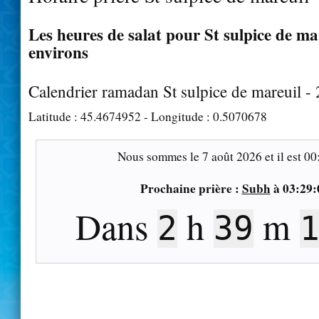
Les heures de salat pour St sulpice de mar
environs
Calendrier ramadan St sulpice de mareuil -
Latitude :
45.4674952
- Longitude :
0.5070678
Nous sommes le
7 août 2026
et il est
00
Prochaine prière :
Subh
à
03:29:
Dans
h
m
2
39