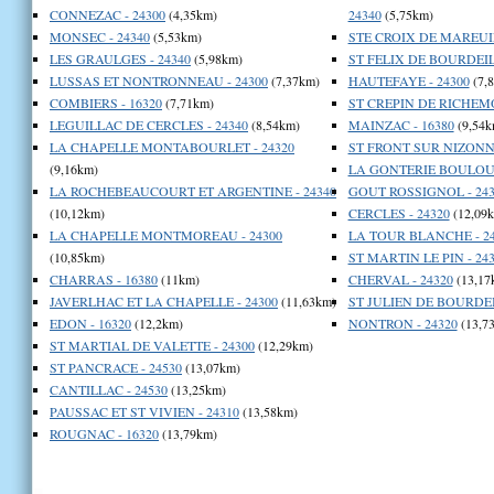
CONNEZAC - 24300
(4,35km)
24340
(5,75km)
MONSEC - 24340
(5,53km)
STE CROIX DE MAREUIL
LES GRAULGES - 24340
(5,98km)
ST FELIX DE BOURDEILL
LUSSAS ET NONTRONNEAU - 24300
(7,37km)
HAUTEFAYE - 24300
(7,
COMBIERS - 16320
(7,71km)
ST CREPIN DE RICHEMO
LEGUILLAC DE CERCLES - 24340
(8,54km)
MAINZAC - 16380
(9,54k
LA CHAPELLE MONTABOURLET - 24320
ST FRONT SUR NIZONNE
(9,16km)
LA GONTERIE BOULOUN
LA ROCHEBEAUCOURT ET ARGENTINE - 24340
GOUT ROSSIGNOL - 243
(10,12km)
CERCLES - 24320
(12,09
LA CHAPELLE MONTMOREAU - 24300
LA TOUR BLANCHE - 24
(10,85km)
ST MARTIN LE PIN - 24
CHARRAS - 16380
(11km)
CHERVAL - 24320
(13,17
JAVERLHAC ET LA CHAPELLE - 24300
(11,63km)
ST JULIEN DE BOURDEI
EDON - 16320
(12,2km)
NONTRON - 24320
(13,7
ST MARTIAL DE VALETTE - 24300
(12,29km)
ST PANCRACE - 24530
(13,07km)
CANTILLAC - 24530
(13,25km)
PAUSSAC ET ST VIVIEN - 24310
(13,58km)
ROUGNAC - 16320
(13,79km)