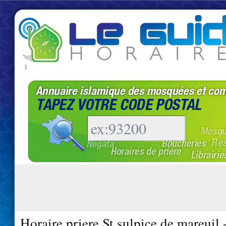
|
Horaire priere St sulpice de mareuil