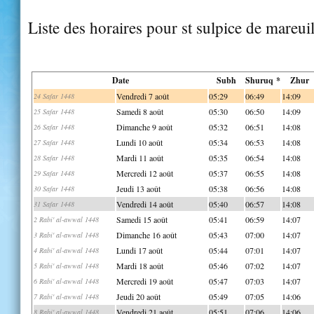
Liste des horaires pour st sulpice de mareui
Date
Subh
Shuruq *
Zhur
Vendredi 7 août
05:29
06:49
14:09
24 Safar 1448
Samedi 8 août
05:30
06:50
14:09
25 Safar 1448
Dimanche 9 août
05:32
06:51
14:08
26 Safar 1448
Lundi 10 août
05:34
06:53
14:08
27 Safar 1448
Mardi 11 août
05:35
06:54
14:08
28 Safar 1448
Mercredi 12 août
05:37
06:55
14:08
29 Safar 1448
Jeudi 13 août
05:38
06:56
14:08
30 Safar 1448
Vendredi 14 août
05:40
06:57
14:08
31 Safar 1448
Samedi 15 août
05:41
06:59
14:07
2 Rabi' al-awwal 1448
Dimanche 16 août
05:43
07:00
14:07
3 Rabi' al-awwal 1448
Lundi 17 août
05:44
07:01
14:07
4 Rabi' al-awwal 1448
Mardi 18 août
05:46
07:02
14:07
5 Rabi' al-awwal 1448
Mercredi 19 août
05:47
07:03
14:07
6 Rabi' al-awwal 1448
Jeudi 20 août
05:49
07:05
14:06
7 Rabi' al-awwal 1448
Vendredi 21 août
05:51
07:06
14:06
8 Rabi' al-awwal 1448