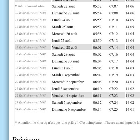
Samedi 22 août
05:52
07:07
14:06
9 Rabi' al-awwal 1448
Dimanche 23 août
05:54
07:08
14:06
10 Rabi' al-awwal 1448
Lundi 24 août
05:55
07:10
14:05
11 Rabi' al-awwal 1448
Mardi 25 août
05:57
07:11
14:05
12 Rabi' al-awwal 1448
Mercredi 26 août
05:58
07:12
14:05
13 Rabi' al-awwal 1448
Jeudi 27 août
05:59
07:13
14:04
14 Rabi' al-awwal 1448
Vendredi 28 août
06:01
07:14
14:04
15 Rabi' al-awwal 1448
Samedi 29 août
06:02
07:16
14:04
16 Rabi' al-awwal 1448
Dimanche 30 août
06:04
07:17
14:04
17 Rabi' al-awwal 1448
Lundi 31 août
06:05
07:18
14:03
18 Rabi' al-awwal 1448
Mardi 1 septembre
06:07
07:19
14:03
19 Rabi' al-awwal 1448
Mercredi 2 septembre
06:08
07:20
14:03
20 Rabi' al-awwal 1448
Jeudi 3 septembre
06:10
07:22
14:02
21 Rabi' al-awwal 1448
Vendredi 4 septembre
06:11
07:23
14:02
22 Rabi' al-awwal 1448
Samedi 5 septembre
06:12
07:24
14:02
23 Rabi' al-awwal 1448
Dimanche 6 septembre
06:14
07:25
14:01
24 Rabi' al-awwal 1448
* Attention, le shuruq n'est pas une prière ! C'est simplement l'heure avant laquelle l
Précision