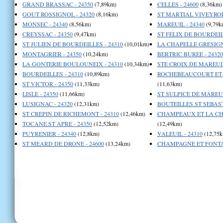
GRAND BRASSAC - 24350
(7,89km)
CELLES - 24600
(8,36km)
GOUT ROSSIGNOL - 24320
(8,16km)
ST MARTIAL VIVEYROL 
MONSEC - 24340
(8,56km)
MAREUIL - 24340
(9,79k
CREYSSAC - 24350
(9,47km)
ST FELIX DE BOURDEILL
ST JULIEN DE BOURDEILLES - 24310
(10,01km)
LA CHAPELLE GRESIGNA
MONTAGRIER - 24350
(10,24km)
BERTRIC BUREE - 24320
LA GONTERIE BOULOUNEIX - 24310
(10,34km)
STE CROIX DE MAREUIL
BOURDEILLES - 24310
(10,89km)
ROCHEBEAUCOURT ET A
ST VICTOR - 24350
(11,33km)
(11,63km)
LISLE - 24350
(11,66km)
ST SULPICE DE MAREUI
LUSIGNAC - 24320
(12,31km)
BOUTEILLES ST SEBAST
ST CREPIN DE RICHEMONT - 24310
(12,46km)
CHAMPEAUX ET LA CHA
TOCANE ST APRE - 24350
(12,52km)
(12,49km)
PUYRENIER - 24340
(12,8km)
VALEUIL - 24310
(12,75k
ST MEARD DE DRONE - 24600
(13,24km)
CHAMPAGNE ET FONTAI