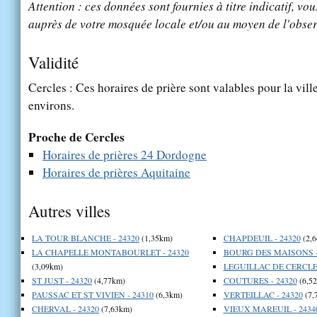
Attention : ces données sont fournies à titre indicatif, vou
auprès de votre mosquée locale et/ou au moyen de l'obser
Validité
Cercles : Ces horaires de prière sont valables pour la vill
environs.
Proche de Cercles
Horaires de prières 24 Dordogne
Horaires de prières Aquitaine
Autres villes
LA TOUR BLANCHE - 24320
(1,35km)
CHAPDEUIL - 24320
(2,
LA CHAPELLE MONTABOURLET - 24320
BOURG DES MAISONS -
(3,09km)
LEGUILLAC DE CERCLES
ST JUST - 24320
(4,77km)
COUTURES - 24320
(6,5
PAUSSAC ET ST VIVIEN - 24310
(6,3km)
VERTEILLAC - 24320
(7,
CHERVAL - 24320
(7,63km)
VIEUX MAREUIL - 2434