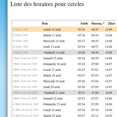
Liste des horaires pour cercles
Date
Subh
Shuruq *
Zhur
Lundi 10 août
05:34
06:53
14:09
27 Safar 1448
Mardi 11 août
05:36
06:54
14:08
28 Safar 1448
Mercredi 12 août
05:37
06:55
14:08
29 Safar 1448
Jeudi 13 août
05:39
06:57
14:08
30 Safar 1448
Vendredi 14 août
05:40
06:58
14:08
31 Safar 1448
Samedi 15 août
05:42
06:59
14:08
2 Rabi' al-awwal 1448
Dimanche 16 août
05:43
07:00
14:07
3 Rabi' al-awwal 1448
Lundi 17 août
05:45
07:01
14:07
4 Rabi' al-awwal 1448
Mardi 18 août
05:47
07:03
14:07
5 Rabi' al-awwal 1448
Mercredi 19 août
05:48
07:04
14:07
6 Rabi' al-awwal 1448
Jeudi 20 août
05:50
07:05
14:07
7 Rabi' al-awwal 1448
Vendredi 21 août
05:51
07:06
14:06
8 Rabi' al-awwal 1448
Samedi 22 août
05:53
07:07
14:06
9 Rabi' al-awwal 1448
Dimanche 23 août
05:54
07:09
14:06
10 Rabi' al-awwal 1448
Lundi 24 août
05:56
07:10
14:06
11 Rabi' al-awwal 1448
Mardi 25 août
05:57
07:11
14:05
12 Rabi' al-awwal 1448