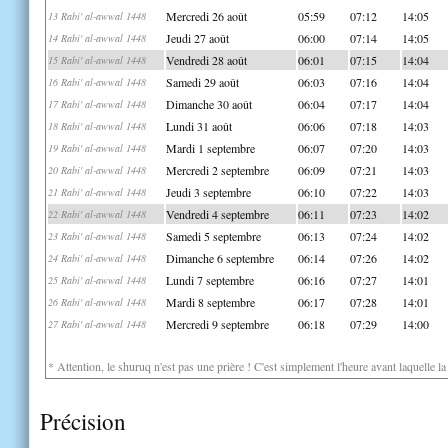
Mercredi 26 août
05:59
07:12
14:05
13 Rabi' al-awwal 1448
Jeudi 27 août
06:00
07:14
14:05
14 Rabi' al-awwal 1448
Vendredi 28 août
06:01
07:15
14:04
15 Rabi' al-awwal 1448
Samedi 29 août
06:03
07:16
14:04
16 Rabi' al-awwal 1448
Dimanche 30 août
06:04
07:17
14:04
17 Rabi' al-awwal 1448
Lundi 31 août
06:06
07:18
14:03
18 Rabi' al-awwal 1448
Mardi 1 septembre
06:07
07:20
14:03
19 Rabi' al-awwal 1448
Mercredi 2 septembre
06:09
07:21
14:03
20 Rabi' al-awwal 1448
Jeudi 3 septembre
06:10
07:22
14:03
21 Rabi' al-awwal 1448
Vendredi 4 septembre
06:11
07:23
14:02
22 Rabi' al-awwal 1448
Samedi 5 septembre
06:13
07:24
14:02
23 Rabi' al-awwal 1448
Dimanche 6 septembre
06:14
07:26
14:02
24 Rabi' al-awwal 1448
Lundi 7 septembre
06:16
07:27
14:01
25 Rabi' al-awwal 1448
Mardi 8 septembre
06:17
07:28
14:01
26 Rabi' al-awwal 1448
Mercredi 9 septembre
06:18
07:29
14:00
27 Rabi' al-awwal 1448
* Attention, le shuruq n'est pas une prière ! C'est simplement l'heure avant laquelle l
Précision